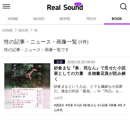
HOME
MUSIC
MOVIE
TECH
BOOK
HOME
BOOK
性
性の記事・ニュース・画像一覧
(1件)
性の記事・ニュース・画像一覧です
2020.02.25 08:00
文芸
紗倉まな『春、死なん』で見せた小説
家としての力量 名物書店員が読み解
く
紗倉まなという人は、とても繊細な小説家
だ。過去の作品『最低。』や『凹凸』も、
薄皮をはがした時のひりつくような痛みが
山本亮
あって素晴しか…
講談社
作家
小説
紗倉まな
小説家
群像
性
山本亮