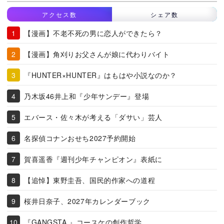
アクセス数
シェア数
【漫画】不老不死の男に恋人ができたら？
【漫画】角刈りお父さんが娘に代わりバイト
『HUNTER×HUNTER』はもはや小説なのか？
乃木坂46井上和『少年サンデー』登場
エバース・佐々木が考える「ダサい」芸人
名探偵コナンおせち2027予約開始
賀喜遥香『週刊少年チャンピオン』表紙に
【追悼】東野圭吾、国民的作家への道程
桜井日奈子、2027年カレンダーブック
『GANGSTA.』コースケの創作哲学