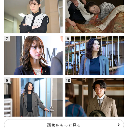
画像をもっと見る