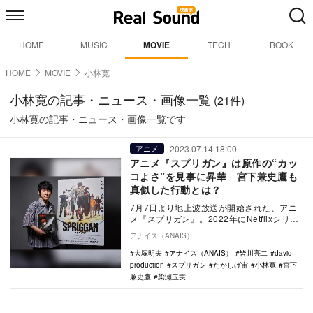
HOME
MUSIC
MOVIE
TECH
BOOK
HOME
MOVIE
小林寛
小林寛の記事・ニュース・画像一覧
(21件)
小林寛の記事・ニュース・画像一覧です
2023.07.14 18:00
アニメ
アニメ『スプリガン』は原作の“カッ
コよさ”を見事に昇華 宮下兼史鷹も
真似した行動とは？
7月7日より地上波放送が開始された、アニ
メ『スプリガン』。2022年にNetflixシリー
ズとして配信された本作は、原作をたか
アナイス（ANAIS）
し…
大塚明夫
アナイス（ANAIS）
皆川亮二
david
production
スプリガン
たかしげ宙
小林寛
宮下
兼史鷹
梁瀬玉実