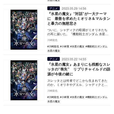
水星の魔女
2023.05.29 14:56
アニメ
『水星の魔女』“対話”が一大テーマ
に 最善を求めたミオリネ＆マルタン
と暴力の無慈悲さ
ついに、シャディクの暗躍がミオリネたち
の耳に届いた。『機動戦士ガンダム 水星の
魔女』第19話では、地球へと降り立ったミ
川崎龍也
オリネがア…
川崎龍也
小林寛
水星の魔女
機動戦士ガンダム
水星の魔女
2023.05.22 14:55
アニメ
『水星の魔女』あまりにも残酷なスレ
ッタの“喪失” リプリチャイルドの語
源が今後の鍵に
スレッタとは何者でどこから生まれてきた
のか。ミオリネやグエル、シャディクとい
った各陣営の思惑が複雑に絡み合う中で、
川崎龍也
第18話「空っ…
川崎龍也
小林寛
水星の魔女
機動戦士ガンダム
水星の魔女