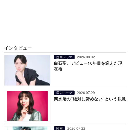
インタビュー
2026.08.02
国内ドラマ
白石聖、デビュー10年目を迎えた現
在地
2026.07.29
国内ドラマ
関水渚の“絶対に諦めない”という決意
2026.07.22
映画