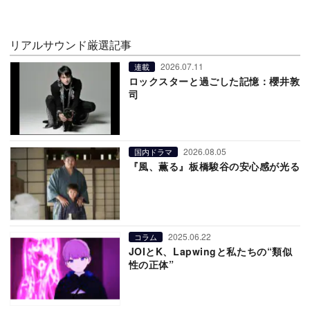
リアルサウンド厳選記事
2026.07.11
連載
ロックスターと過ごした記憶：櫻井敦
司
2026.08.05
国内ドラマ
『風、薫る』板橋駿谷の安心感が光る
2025.06.22
コラム
JOIとK、Lapwingと私たちの“類似
性の正体”