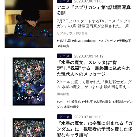
2023.07.06 11:00
アニメ
アニメ『スプリガン』第1話場面写真
公開
7月7日よりスタートするTVアニメ『スプリ
ガン』の第1話場面写真が公開された。 第1
話場面写真 本作は、原作をたかしげ宙、
リアルサウンド映画部
…
瀬古浩司
david production
スプリガン
半田修平
小林寛
2023.07.03 14:19
アニメ
『水星の魔女』スレッタは“肯
定”し“祝福”する 最終回に込められ
た現代人へのメッセージ
2クールに渡って描かれた『機動戦士ガンダ
ム 水星の魔女』がいよいよ最終回を迎え
た。放送時にはSNSのトレンドを席巻する
川崎龍也
など、今期…
Lynn
川崎龍也
小林寛
水星の魔女
機動戦士ガン
ダム 水星の魔女
2023.07.02 12:00
アニメ
『水星の魔女』は令和に刻まれる『ガ
ンダム』に 視聴者の予想を覆した多
彩なキャラ描写