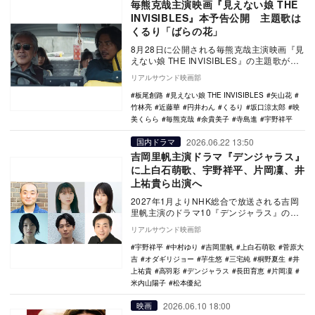
毎熊克哉主演映画『見えない娘 THE
INVISIBLES』本予告公開 主題歌は
くるり「ばらの花」
8月28日に公開される毎熊克哉主演映画『見
えない娘 THE INVISIBLES』の主題歌がく
るりの「ばらの花」に決定。あわせて…
リアルサウンド映画部
板尾創路
見えない娘 THE INVISIBLES
矢山花
竹林亮
近藤華
円井わん
くるり
坂口涼太郎
映
美くらら
毎熊克哉
余貴美子
寺島進
宇野祥平
2026.06.22 13:50
国内ドラマ
吉岡里帆主演ドラマ『デンジャラス』
に上白石萌歌、宇野祥平、片岡凜、井
上祐貴ら出演へ
2027年1月よりNHK総合で放送される吉岡
里帆主演のドラマ10『デンジャラス』の追
加キャストとして、上白石萌歌、宇野祥
リアルサウンド映画部
平、片岡…
宇野祥平
中村ゆり
吉岡里帆
上白石萌歌
菅原大
吉
オダギリジョー
芋生悠
三宅純
桐野夏生
井
上祐貴
高羽彩
デンジャラス
長田育恵
片岡凜
米内山陽子
松本優紀
2026.06.10 18:00
映画