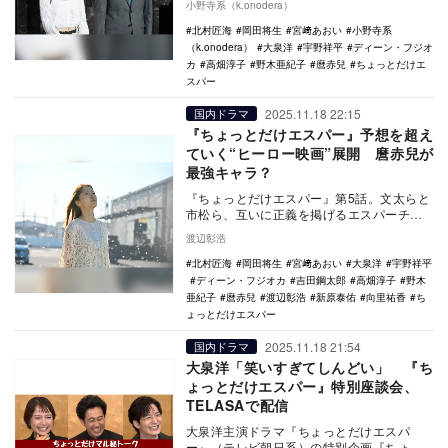
小野寺系（k.onodera）
について、今後…
北村匠海
岡田将生
宮﨑あおい
小野寺系
（k.onodera）
大泉洋
宇野祥平
ディーン・フジオ
カ
高畑淳子
野木亜紀子
麿赤兒
ちょっとだけエ
スパー
2025.11.18 22:15
国内ドラマ
『ちょっとだけエスパー』予想を超え
ていく“ヒーロー映画”展開 麿赤兒が
最強キャラ？
『ちょっとだけエスパー』第5話。文太らと
市松ら、互いに正義を掲げるエスパーチー
ムが激突。だが、強大な力を持つ謎の老人
渡辺彰浩
が介入する。…
北村匠海
岡田将生
宮﨑あおい
大泉洋
宇野祥平
ディーン・フジオカ
吉田鋼太郎
高畑淳子
野木
亜紀子
麿赤兒
渡辺彰浩
新原泰佑
向里祐香
ち
ょっとだけエスパー
2025.11.18 21:54
国内ドラマ
大泉洋「笑いすぎてしんどい」 『ち
ょっとだけエスパー』特別座談会、
TELASAで配信
大泉洋主演ドラマ『ちょっとだけエスパ
ー』（テレビ朝日系）の特別企画『ちょっ