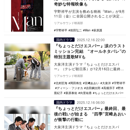
奇妙な特報映像も
宇野祥平が主演を務める映画『Man』が9月
11日（金）に全国公開されることが決定。
あわせてポスタービジュアルと特報映像が
リアルサウンド映画部
公開され…
宇野祥平
前田弘二
Man
萩原護
2025.12.16 22:00
国内ドラマ
『ちょっとだけエスパー』涙のラスト
ミッション完結 “オールネタバレ”の
特別主題歌MVも
大泉洋主演ドラマ『ちょっとだけエスパ
ー』（テレビ朝日系）が12月16日に最終回
を迎えた。 TVerで『ちょっとだけエスパ
リアルサウンド映画部
ー』を…
北村匠海
岡田将生
宮﨑あおい
大泉洋
宇野祥平
ディーン・フジオカ
吉田鋼太郎
高畑淳子
野木
亜紀子
新原泰佑
向里祐香
ちょっとだけエスパー
2025.12.16 06:00
国内ドラマ
『ちょっとだけエスパー』最終回、最
後の戦いが始まる “四季”宮﨑あおい
が衝撃の行動に
大泉洋主演ドラマ『ちょっとだけエスパ