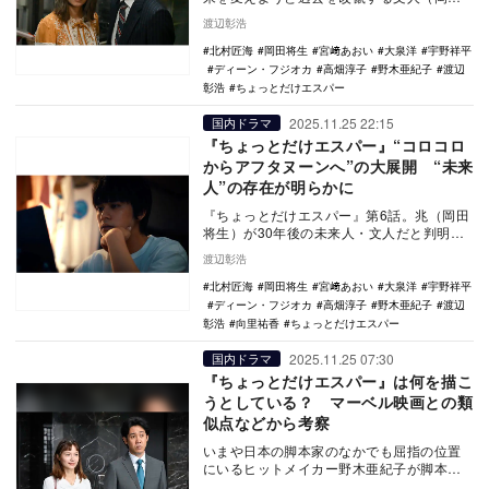
将生）の暴走が加速する。文太（大泉洋）
渡辺彰浩
と四季（宮﨑…
北村匠海
岡田将生
宮﨑あおい
大泉洋
宇野祥平
ディーン・フジオカ
高畑淳子
野木亜紀子
渡辺
彰浩
ちょっとだけエスパー
2025.11.25 22:15
国内ドラマ
『ちょっとだけエスパー』“コロコロ
からアフタヌーンへ”の大展開 “未来
人”の存在が明らかに
『ちょっとだけエスパー』第6話。兆（岡田
将生）が30年後の未来人・文人だと判明。
「アイ」は未来の市松で、真の敵は別。桜
渡辺彰浩
介の凶悪な…
北村匠海
岡田将生
宮﨑あおい
大泉洋
宇野祥平
ディーン・フジオカ
高畑淳子
野木亜紀子
渡辺
彰浩
向里祐香
ちょっとだけエスパー
2025.11.25 07:30
国内ドラマ
『ちょっとだけエスパー』は何を描こ
うとしている？ マーベル映画との類
似点などから考察
いまや日本の脚本家のなかでも屈指の位置
にいるヒットメイカー野木亜紀子が脚本を
手がける『ちょっとだけエスパー』の内容