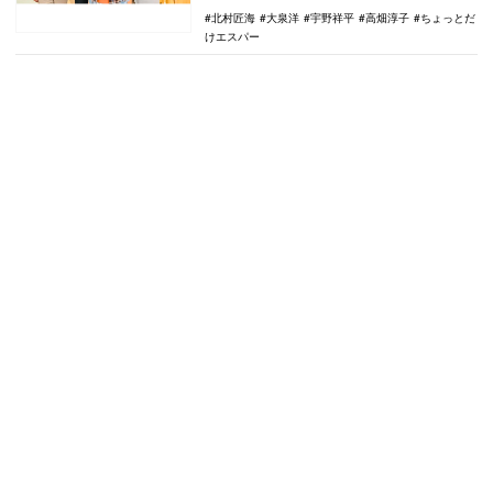
北村匠海
大泉洋
宇野祥平
高畑淳子
ちょっとだ
けエスパー