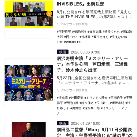
INVISIBLES』出演決定
8月に公開される毎熊克哉主演映画『見えな
い娘 THE INVISIBLES』の第2弾キャストと
して、宇野祥平、円井わん、坂口涼太…
リアルサウンド映画部
宇野祥平
板尾創路
毎熊克哉
映美くらら
坂口涼
太郎
円井わん
竹林亮
夏生さえり
見えない娘
THE INVISIBLES
2026.03.06 07:00
映画
唐沢寿明主演『ミステリー・アリー
ナ』本予告公開 芦田愛菜、三浦透
子、鈴木伸之ら出演
5月22日に全国公開される唐沢寿明主演映画
『ミステリー・アリーナ』の追加キャスト
として、芦田愛菜、三浦透子、鈴木伸之、
リアルサウンド映画部
トリンドル…
堤幸彦
芦田愛菜
トリンドル玲奈
三浦透子
宇野
祥平
野間口徹
鈴木伸之
玉山鉄二
唐沢寿明
浅
野ゆう子
奥野壮
深水黎一郎
ミステリー・アリー
ナ
2026.01.29 18:00
映画
前田弘二監督『Man』9月11日公開決
定 主演・宇野祥平演じる“謎の男”の