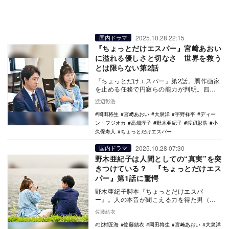
2025.10.28 22:15
国内ドラマ
『ちょっとだけエスパー』宮﨑あおい
に溢れる優しさと切なさ 世界を救う
とは限らない第2話
『ちょっとだけエスパー』第2話。贋作画家
を止める任務で円寂らの能力が判明。四季
の悲しい過去も明かされ、チームは「世
渡辺彰浩
界」でなく彼女…
岡田将生
宮﨑あおい
大泉洋
宇野祥平
ディー
ン・フジオカ
高畑淳子
野木亜紀子
渡辺彰浩
小
久保寿人
ちょっとだけエスパー
2025.10.28 07:30
国内ドラマ
野木亜紀子は人間としての“真実”を突
きつけている？ 『ちょっとだけエス
パー』第1話に驚愕
野木亜紀子脚本『ちょっとだけエスパ
ー』。人の本音が聞こえる力を得た男（大
泉洋）を通して視聴者は何を学ぶべきなの
佐藤結衣
か。現実と虚構が曖…
北村匠海
佐藤結衣
岡田将生
宮﨑あおい
大泉洋