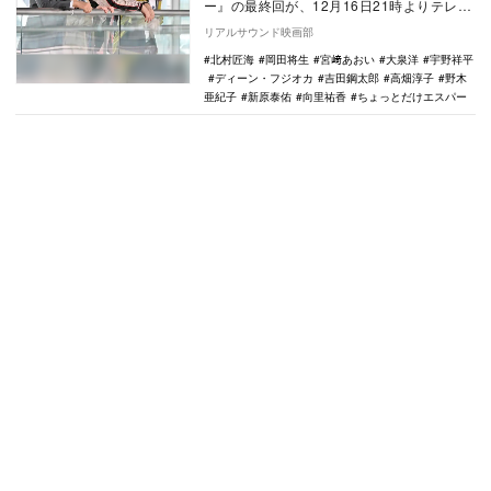
ー』の最終回が、12月16日21時よりテレビ
朝日系で放送される。 TVerで『ちょっとだ
リアルサウンド映画部
け…
北村匠海
岡田将生
宮﨑あおい
大泉洋
宇野祥平
ディーン・フジオカ
吉田鋼太郎
高畑淳子
野木
亜紀子
新原泰佑
向里祐香
ちょっとだけエスパー