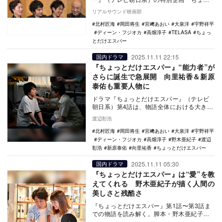
とだけマル秘トーク』が、動画配信プラッ
リアルサウンド映画部
トフォーム「TE…
北村匠海
岡田将生
宮﨑あおい
大泉洋
宇野祥平
ディーン・フジオカ
高畑淳子
TELASA
ちょっ
とだけエスパー
2025.11.11 22:15
国内ドラマ
『ちょっとだけエスパー』“能力者”が
さらに誕生で急展開 向里祐香＆新原
泰佑も重要人物に
ドラマ『ちょっとだけエスパー』（テレビ
朝日系）第4話は、物語全体における大きな
ターニングポイントとなる回。それが四季
渡辺彰浩
（宮﨑あおい…
北村匠海
岡田将生
宮﨑あおい
大泉洋
宇野祥平
ディーン・フジオカ
高畑淳子
野木亜紀子
渡辺
彰浩
新原泰佑
向里祐香
ちょっとだけエスパー
2025.11.11 05:30
国内ドラマ
『ちょっとだけエスパー』は“愛”を教
えてくれる 野木亜紀子が描く人間の
美しさと残酷さ
『ちょっとだけエスパー』第1話〜第3話ま
での物語を読み解く。脚本・野木亜紀子が
本作に込めた“愛”とは何か。人間の美しさと