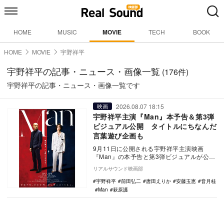
HOME
MUSIC
MOVIE
TECH
BOOK
HOME
MOVIE
宇野祥平
宇野祥平の記事・ニュース・画像一覧
(176件)
宇野祥平の記事・ニュース・画像一覧です
2026.08.07 18:15
映画
宇野祥平主演『Man』本予告＆第3弾
ビジュアル公開 タイトルにちなんだ
言葉遊び企画も
9月11日に公開される宇野祥平主演映画
『Man』の本予告と第3弾ビジュアルが公開
された。 本作は、車の窃盗団の一員とし
リアルサウンド映画部
て犯罪…
宇野祥平
前田弘二
唐田えりか
安藤玉恵
音月桂
Man
萩原護