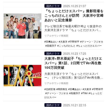
2025.10.25 21:07
国内ドラマ
『ちょっとだけエスパー』撮影現場を
こっちのけんとが訪問 大泉洋や宮﨑
あおいと記念撮影
テレビ朝日系で毎週火曜21時より放送中の
大泉洋主演ドラマ『ちょっとだけエスパ
ー』の撮影現場を、主題歌「わたくしご
リアルサウンド映画部
と」を担当するこ…
宮﨑あおい
大泉洋
宇野祥平
ディーン・フジオカ
高畑淳子
こっちのけんと
ちょっとだけエスパー
2025.10.23 17:25
国内ドラマ
大泉洋×野木亜紀子『ちょっとだけエ
スパー』第1話、2日間でTVer再生数
100万回突破
大泉洋主演ドラマ『ちょっとだけエスパ
ー』（テレビ朝日系）第1話のTVer再生数が
100万回を突破した。（※） TVerで『ちょ…
リアルサウンド映画部
北村匠海
岡田将生
宮﨑あおい
大泉洋
宇野祥平
ディーン・フジオカ
高畑淳子
TVer
ちょっとだ
けエスパー
2025.10.21 22:15
国内ドラマ