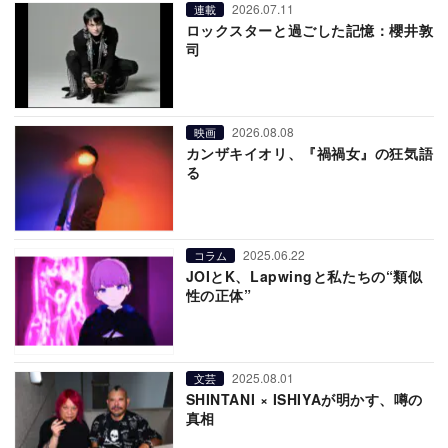
2026.07.11
連載
ロックスターと過ごした記憶：櫻井敦
司
2026.08.08
映画
カンザキイオリ、『禍禍女』の狂気語
る
2025.06.22
コラム
JOIとK、Lapwingと私たちの“類似
性の正体”
2025.08.01
文芸
SHINTANI × ISHIYAが明かす、噂の
真相