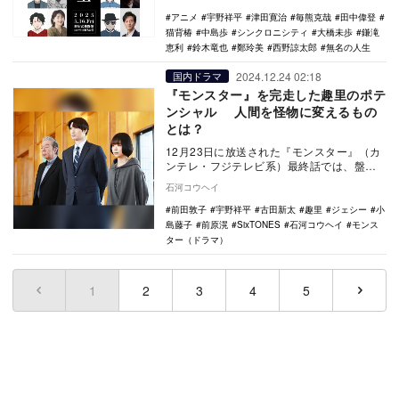
椿、鄭玲美、…
アニメ
宇野祥平
津田寛治
毎熊克哉
田中偉登
猫背椿
中島歩
シンクロニシティ
大橋未歩
鎌滝
恵利
鈴木竜也
鄭玲美
西野諒太郎
無名の人生
2024.12.24 02:18
国内ドラマ
『モンスター』を完走した趣里のポテ
ンシャル 人間を怪物に変えるもの
とは？
12月23日に放送された『モンスター』（カ
ンテレ・フジテレビ系）最終話では、盤面
を挟んで向かい合っていた父と娘がタッグ
石河コウヘイ
を組んで怪…
前田敦子
宇野祥平
古田新太
趣里
ジェシー
小
島藤子
前原滉
SixTONES
石河コウヘイ
モンス
ター（ドラマ）
1
(current)
2
3
4
5