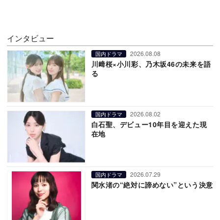
インタビュー
2026.08.08
国内ドラマ
川﨑桜×小川彩、乃木坂46の未来を語
る
2026.08.02
国内ドラマ
白石聖、デビュー10年目を迎えた現
在地
2026.07.29
国内ドラマ
関水渚の“絶対に諦めない”という決意