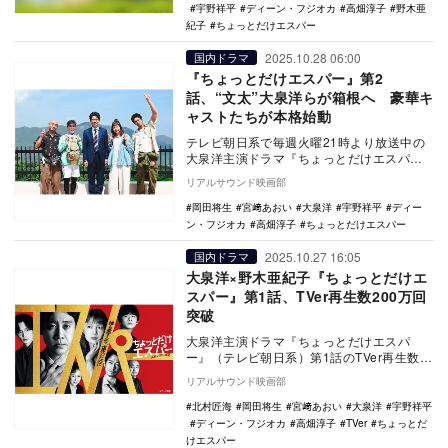
宇野祥平
ディーン・フジオカ
高畑淳子
野木亜
紀子
ちょっとだけエスパー
2025.10.28 06:00
国内ドラマ
『ちょっとだけエスパー』第2
話、“文太”大泉洋らが箱根へ 豪華キ
ャストたちが本格始動
テレビ朝日系で毎週火曜21時より放送中の
大泉洋主演ドラマ『ちょっとだけエスパ
ー』第2話では、大泉洋演じる文太たちがミ
リアルサウンド映画部
ッションのた…
岡田将生
宮﨑あおい
大泉洋
宇野祥平
ディー
ン・フジオカ
高畑淳子
ちょっとだけエスパー
2025.10.27 16:05
国内ドラマ
大泉洋×野木亜紀子『ちょっとだけエ
スパー』第1話、TVer再生数200万回
突破
大泉洋主演ドラマ『ちょっとだけエスパ
ー』（テレビ朝日系）第1話のTVer再生数が
200万回を突破した。（※） TVerで『ちょ…
リアルサウンド映画部
北村匠海
岡田将生
宮﨑あおい
大泉洋
宇野祥平
ディーン・フジオカ
高畑淳子
TVer
ちょっとだ
けエスパー