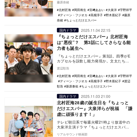
藤原奈緒
残酷さが…
北村匠海
岡田将生
宮﨑あおい
大泉洋
宇野祥平
ディーン・フジオカ
高畑淳子
野木亜紀子
藤原
奈緒
ちょっとだけエスパー
2025.11.04 22:15
国内ドラマ
『ちょっとだけエスパー』北村匠海
は“悪役”？ 第3話にしてさらなる能
力者も誕生へ
『ちょっとだけエスパー』第3話。四季がE
カプセルを誤飲し能力発現か。文太たちは
爆発阻止のミッションに挑むが、現場に謎
渡辺彰浩
の市松が暗躍…
北村匠海
岡田将生
宮﨑あおい
大泉洋
宇野祥平
ディーン・フジオカ
高畑淳子
野木亜紀子
渡辺
彰浩
新原泰佑
ちょっとだけエスパー
2025.11.03 21:00
国内ドラマ
北村匠海28歳の誕生日を『ちょっと
だけエスパー』大泉洋らが祝福 「謙
虚に頑張ります！」
テレビ朝日系で毎週火曜21時より放送中の
大泉洋主演ドラマ『ちょっとだけエスパ
ー』の撮影現場にて、北村匠海のバースデ
リアルサウンド映画部
ーサプライズが…