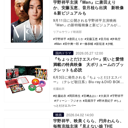
宇野祥平主演『Man』に唐田えり
か、安藤玉恵、音月桂ら出演 新映像
＆新ビジュアルも
9月11日に公開される宇野祥平主演映画
『Man』の新特報映像と新ビジュアルが公
開され、新たに唐田えりか、安藤玉恵、音
リアルサウンド映画部
月桂、伊島空…
宇野祥平
唐田えりか
安藤玉恵
音月桂
伊島空
Man
田中爽一郎
一條恭輔
新垣渚
夕帆
2026.05.27 12:00
国内ドラマ
『ちょっとだけエスパー』笑いと愛情
満載の特典映像 大ボリュームのブッ
クレットも必読
6月3日に発売される『ちょっとだけエスパ
ー』（テレビ朝日系）Blu-ray＆DVD BOX。
豪華特典映像やブックレットについて解…
佐藤結衣
佐藤結衣
岡田将生
宮﨑あおい
大泉洋
宇野祥平
ディーン・フジオカ
高畑淳子
野木亜紀子
ちょ
っとだけエスパー
2026.04.02 14:00
映画
宇野祥平、映美くらら、円井わんら、
毎熊克哉主演『見えない娘 THE