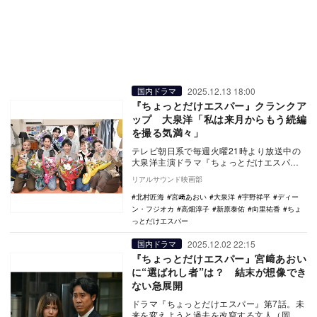
2025.12.13 18:00
国内ドラマ
『ちょっとだけエスパー』クランクア
ップ 大泉洋「私は来月からもう続編
を撮る気満々」
テレビ朝日系で毎週火曜21時より放送中の
大泉洋主演ドラマ『ちょっとだけエスパ
ー』がクランクアップを迎えた。 TVerで
リアルサウンド映画部
『ちょっ…
北村匠海
宮﨑あおい
大泉洋
宇野祥平
ディー
ン・フジオカ
高畑淳子
新原泰佑
向里祐香
ちょ
っとだけエスパー
2025.12.02 22:15
国内ドラマ
『ちょっとだけエスパー』宮﨑あおい
に“選ばれし者”は？ 結末が想像でき
ない急展開
ドラマ『ちょっとだけエスパー』第7話。未
来を変えようと過去を改竄する文人（岡田