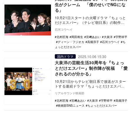
生がクレーム 「僕のせいでNGにな
る」
10月21日スタートの火曜ドラマ『ちょっと
だけエスパー』（テレビ朝日系）の制作発
表記者会見が、10月12日にTOHOシネマズ
石河コウヘイ
六…
北村匠海
岡田将生
宮﨑あおい
大泉洋
宇野祥平
ディーン・フジオカ
高畑淳子
石河コウヘイ
ち
ょっとだけエスパー
2025.10.06 15:30
国内ドラマ
大泉洋の芸能生活30周年を『ちょっ
とだけエスパー』制作陣が祝福 「愛
されるのが分かる」
10月21日からテレビ朝日系で放送がスター
トする連続ドラマ『ちょっとだけエスパ
ー』の公式Instagramにて、大泉洋の「芸能
リアルサウンド映画部
生…
北村匠海
宮﨑あおい
大泉洋
宇野祥平
高畑淳子
映画部SNSニュース
ちょっとだけエスパー