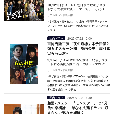
10月21日よりテレビ朝日系で放送がスター
トする大泉洋主演ドラマ『ちょっとだけエ
スパー』に高畑淳子と宇野祥平が出演する
リアルサウンド映画部
ことが決定…
北村匠海
宮﨑あおい
大泉洋
宇野祥平
ディー
ン・フジオカ
高畑淳子
野木亜紀子
ちょっとだけ
エスパー
2025.07.22 12:00
国内ドラマ
吉岡秀隆主演『夜の道標』本予告第2
弾＆ポスター公開 瀧内公美、高杉真
宙らも出演へ
9月14日よりWOWOWで放送・配信がスタ
ートする吉岡秀隆主演『連続ドラマＷ 夜の
道標 -ある容疑者を巡る記録-』に、瀧内公
リアルサウンド映画部
美、…
高杉真宙
宇野祥平
WOWOW
吉岡秀隆
キムラ
緑子
和田正人
野田洋次郎
瀧内公美
吉岡睦雄
小林優仁
坂元愛登
連続ドラマW 夜の道標 -ある容疑
者を巡る記録-
小谷興会
2025.07.02 18:30
国内ドラマ
趣里×ジェシー『モンスター』は“現
代の幸福論” 単なる法廷ドラマに収
まらない魅力を紐解く