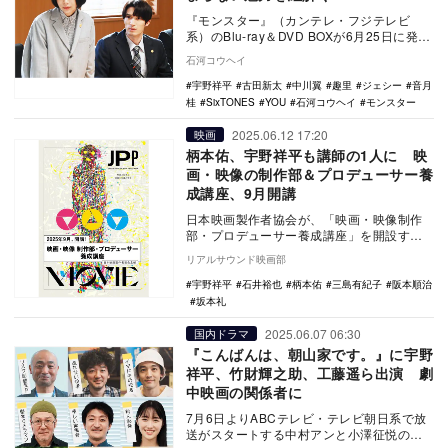
『モンスター』（カンテレ・フジテレビ
系）のBlu-ray＆DVD BOXが6月25日に発売
された。趣里演じる弁護士の神波亮子が
石河コウヘイ
現…
宇野祥平
古田新太
中川翼
趣里
ジェシー
音月
桂
SixTONES
YOU
石河コウヘイ
モンスター
2025.06.12 17:20
映画
柄本佑、宇野祥平も講師の1人に 映
画・映像の制作部＆プロデューサー養
成講座、9月開講
日本映画製作者協会が、「映画・映像制作
部・プロデューサー養成講座」を開設す
る。 日本映画製作者協会とは、独立プロ
リアルサウンド映画部
ダクション（…
宇野祥平
石井裕也
柄本佑
三島有紀子
阪本順治
坂本礼
2025.06.07 06:30
国内ドラマ
『こんばんは、朝山家です。』に宇野
祥平、竹財輝之助、工藤遥ら出演 劇
中映画の関係者に
7月6日よりABCテレビ・テレビ朝日系で放
送がスタートする中村アンと小澤征悦のW