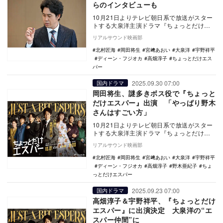
らのインタビューも
10月21日よりテレビ朝日系で放送がスター
トする大泉洋主演ドラマ『ちょっとだけエ
スパー』第1話の予告と場面写真が公開され
リアルサウンド映画部
た。 …
北村匠海
岡田将生
宮﨑あおい
大泉洋
宇野祥平
ディーン・フジオカ
高畑淳子
ちょっとだけエス
パー
2025.09.30 07:00
国内ドラマ
岡田将生、謎多きボス役で『ちょっと
だけエスパー』出演 「やっぱり野木
さんはすごい方」
10月21日よりテレビ朝日系で放送がスター
トする大泉洋主演ドラマ『ちょっとだけエ
スパー』に岡田将生が出演することが決定
リアルサウンド映画部
した。 …
北村匠海
岡田将生
宮﨑あおい
大泉洋
宇野祥平
ディーン・フジオカ
高畑淳子
野木亜紀子
ちょ
っとだけエスパー
2025.09.23 07:00
国内ドラマ
高畑淳子＆宇野祥平、『ちょっとだけ
エスパー』に出演決定 大泉洋の“エ
スパー仲間”に