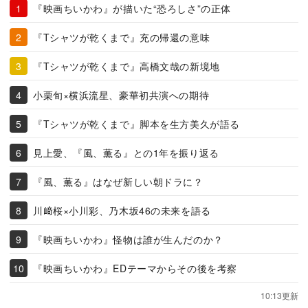
『映画ちいかわ』が描いた“恐ろしさ”の正体
『Tシャツが乾くまで』充の帰還の意味
『Tシャツが乾くまで』高橋文哉の新境地
小栗旬×横浜流星、豪華初共演への期待
『Tシャツが乾くまで』脚本を生方美久が語る
見上愛、『風、薫る』との1年を振り返る
『風、薫る』はなぜ新しい朝ドラに？
川﨑桜×小川彩、乃木坂46の未来を語る
『映画ちいかわ』怪物は誰が生んだのか？
『映画ちいかわ』EDテーマからその後を考察
10:13更新