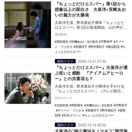
『ちょっとだけエスパー』第1話から
想像以上の面白さ 大泉洋×宮﨑あお
いの魅力が大爆発
大泉洋主演、野木亜紀子脚本『ちょっとだ
けエスパー』第1話が放送開始。心の声が聞
こえる能力を得た文太（大泉洋）は、謎の
渡辺彰浩
妻・四季（宮…
岡田将生
宮﨑あおい
大泉洋
宇野祥平
ディー
ン・フジオカ
高畑淳子
野木亜紀子
渡辺彰浩
ち
ょっとだけエスパー
2025.10.21 07:30
国内ドラマ
『ちょっとだけエスパー』大泉洋が運
ぶ笑いと感動 『アイアムアヒーロ
ー』との共通項も？
大泉洋主演、野木亜紀子が脚本を手がける
『ちょっとだけエスパー』（テレビ朝日
系）第1話の放送に向けて、ドラマの見どこ
石河コウヘイ
ろを解説する。
北村匠海
岡田将生
宮﨑あおい
大泉洋
宇野祥平
ディーン・フジオカ
高畑淳子
野木亜紀子
貴島
彩理
石河コウヘイ
ちょっとだけエスパー
2025.10.14 05:00
国内ドラマ
大泉洋の“福山雅治モノマネ”に岡田将