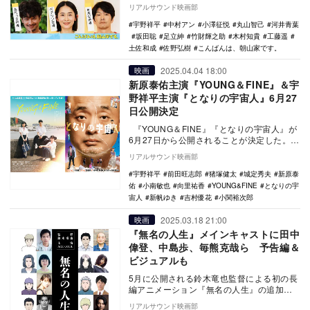
主演ドラマ『こんばんは、朝山家です。』
リアルサウンド映画部
の追加キャ…
宇野祥平
中村アン
小澤征悦
丸山智己
河井青葉
坂田聡
足立紳
竹財輝之助
木村知貴
工藤遥
土佐和成
佐野弘樹
こんばんは、朝山家です。
2025.04.04 18:00
映画
新原泰佑主演『YOUNG＆FINE』＆宇
野祥平主演『となりの宇宙人』6月27
日公開決定
『YOUNG＆FINE』『となりの宇宙人』が
6月27日から公開されることが決定した。
映画『アルプススタンドのはしの方』…
リアルサウンド映画部
宇野祥平
前田旺志郎
猪塚健太
城定秀夫
新原泰
佑
小南敏也
向里祐香
YOUNG&FINE
となりの宇
宙人
新帆ゆき
吉村優花
小関裕次郎
2025.03.18 21:00
映画
『無名の人生』メインキャストに田中
偉登、中島歩、毎熊克哉ら 予告編＆
ビジュアルも
5月に公開される鈴木竜也監督による初の長
編アニメーション『無名の人生』の追加キ
ャストとして、田中偉登、宇野祥平、猫背
リアルサウンド映画部