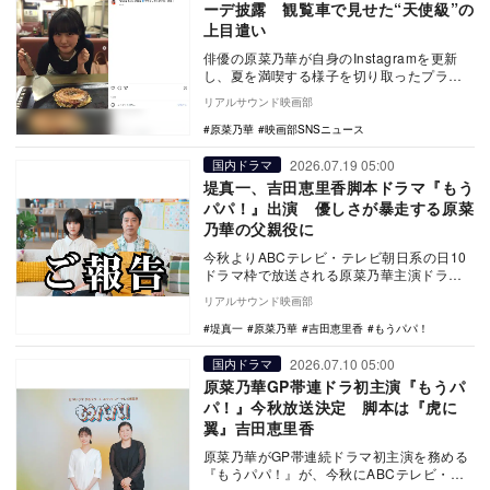
ーデ披露 観覧車で見せた“天使級”の
上目遣い
俳優の原菜乃華が自身のInstagramを更新
し、夏を満喫する様子を切り取ったプライ
ベート感あふれるオフショットを披露し
リアルサウンド映画部
た。 …
原菜乃華
映画部SNSニュース
2026.07.19 05:00
国内ドラマ
堤真一、吉田恵里香脚本ドラマ『もう
パパ！』出演 優しさが暴走する原菜
乃華の父親役に
今秋よりABCテレビ・テレビ朝日系の日10
ドラマ枠で放送される原菜乃華主演ドラマ
『もうパパ！』に堤真一が出演することが
リアルサウンド映画部
決定した。…
堤真一
原菜乃華
吉田恵里香
もうパパ！
2026.07.10 05:00
国内ドラマ
原菜乃華GP帯連ドラ初主演『もうパ
パ！』今秋放送決定 脚本は『虎に
翼』吉田恵里香
原菜乃華がGP帯連続ドラマ初主演を務める
『もうパパ！』が、今秋にABCテレビ・テ