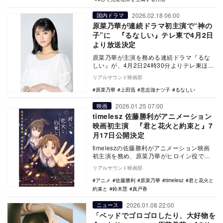
2026.02.18 06:00
国内ドラマ
原菜乃華が連続ドラマ初主演で“神の
子”に 『るなしい』テレ東で4月2日
より放送決定
原菜乃華が主演を務める連続ドラマ『るな
しい』が、4月2日24時30分よりテレ東ほか
で放送されることが決定した。 本作は、
リアルサウンド映画部
20…
原菜乃華
上田迅
意志強ナツ子
るなしい
2026.01.25 07:00
映画
timelesz 佐藤勝利がアニメーション
映画初主演 『君と花火と約束と』7
月17日公開決定
timeleszの佐藤勝利がアニメーション映画
初主演を務め、原菜乃華がヒロイン役で共
演する『君と花火と約束と』が7月17日に公
リアルサウンド映画部
開…
アニメ
佐藤勝利
原菜乃華
timelesz
君と花火と
約束と
鈴木慧
真戸香
2026.01.08 22:00
ニュース
「ベッドでゴロゴロしたり、大好物を