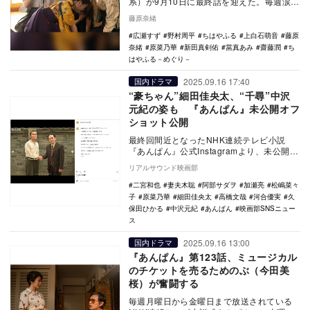
系）が9月10日に最終話を迎えた。毎週涙な
がらに見守らずにはいられなかった本作
藤原奈緒
は、「青春映画…
広瀬すず
野村周平
ちはやふる
上白石萌音
藤原
奈緒
原菜乃華
新田真剣佑
當真あみ
齋藤潤
ち
はやふる－めぐり－
2025.09.16 17:40
国内ドラマ
“豪ちゃん”細田佳央太、“千尋”中沢
元紀の姿も 『あんぱん』未公開オフ
ショット公開
最終回間近となったNHK連続テレビ小説
『あんぱん』公式Instagramより、未公開オ
フショットが公開された。 公開された
リアルサウンド映画部
の…
二宮和也
妻夫木聡
阿部サダヲ
加瀬亮
松嶋菜々
子
原菜乃華
細田佳央太
高橋文哉
河合優実
久
保田ひかる
中沢元紀
あんぱん
映画部SNSニュー
ス
2025.09.16 13:00
国内ドラマ
『あんぱん』第123話、ミュージカル
のチケットを売るためのぶ（今田美
桜）が奮闘する
毎週月曜日から金曜日まで放送されている