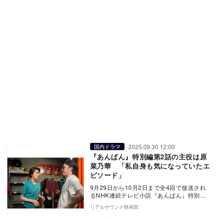
2025.09.30 12:00
国内ドラマ
『あんぱん』特別編第2話の主役は原
菜乃華 「私自身も気になっていたエ
ピソード」
9月29日から10月2日まで全4回で放送され
るNHK連続テレビ小説『あんぱん』特別
編。第2話の主役となる辛島（朝田）メイコ
リアルサウンド映画部
役の原…