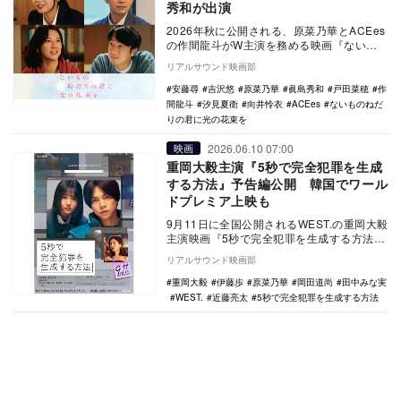
秀和が出演
2026年秋に公開される、原菜乃華とACEes
の作間龍斗がW主演を務める映画『ないも
のねだりの君に光の花束を』の追加キャス
リアルサウンド映画部
トとし…
安藤尋
吉沢悠
原菜乃華
眞島秀和
戸田菜穂
作
間龍斗
汐見夏衛
向井怜衣
ACEes
ないものねだ
りの君に光の花束を
2026.06.10 07:00
映画
重岡大毅主演『5秒で完全犯罪を生成
する方法』予告編公開 韓国でワール
ドプレミア上映も
9月11日に全国公開されるWEST.の重岡大毅
主演映画『5秒で完全犯罪を生成する方法』
の予告編が公開された。 本作は、『ラ
リアルサウンド映画部
イ…
重岡大毅
伊藤歩
原菜乃華
岡田道尚
田中みな実
WEST.
近藤亮太
5秒で完全犯罪を生成する方法