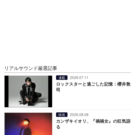
リアルサウンド厳選記事
2026.07.11
連載
ロックスターと過ごした記憶：櫻井敦
司
2026.08.08
映画
カンザキイオリ、『禍禍女』の狂気語
る