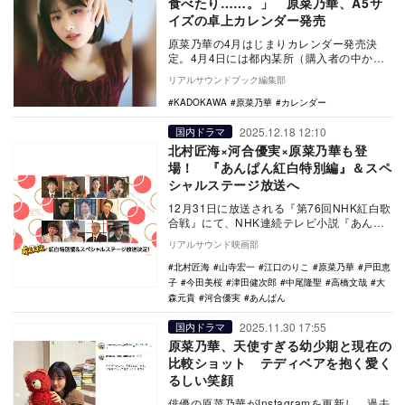
食べたり……。」 原菜乃華、A5サ
イズの卓上カレンダー発売
原菜乃華の4月はじまりカレンダー発売決
定。4月4日には都内某所（購入者の中から
抽選で招待）にて原菜乃華登壇のトークイ
リアルサウンドブック編集部
ベントが開催…
KADOKAWA
原菜乃華
カレンダー
2025.12.18 12:10
国内ドラマ
北村匠海×河合優実×原菜乃華も登
場！ 『あんぱん紅白特別編』＆スペ
シャルステージ放送へ
12月31日に放送される『第76回NHK紅白歌
合戦』にて、NHK連続テレビ小説『あんぱ
ん』のショートドラマ『紅白特別編』およ
リアルサウンド映画部
び、…
北村匠海
山寺宏一
江口のりこ
原菜乃華
戸田恵
子
今田美桜
津田健次郎
中尾隆聖
高橋文哉
大
森元貴
河合優実
あんぱん
2025.11.30 17:55
国内ドラマ
原菜乃華、天使すぎる幼少期と現在の
比較ショット テディベアを抱く愛く
るしい笑顔
俳優の原菜乃華がInstagramを更新し、過去