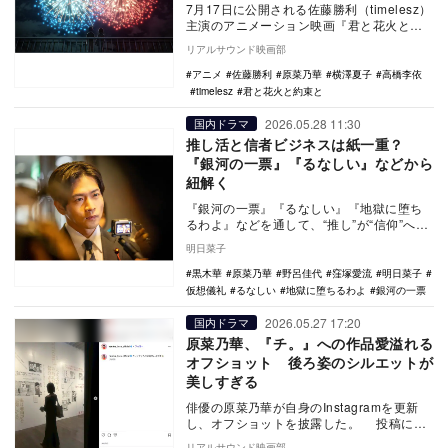
7月17日に公開される佐藤勝利（timelesz）
主演のアニメーション映画『君と花火と約
束と』の場面写真が公開された。 本作…
リアルサウンド映画部
アニメ
佐藤勝利
原菜乃華
横澤夏子
高橋李依
timelesz
君と花火と約束と
2026.05.28 11:30
国内ドラマ
推し活と信者ビジネスは紙一重？
『銀河の一票』『るなしい』などから
紐解く
『銀河の一票』『るなしい』『地獄に堕ち
るわよ』などを通して、“推し”が“信仰”へ変
わる瞬間を考察。人はなぜ他者に夢や願い
明日菜子
を託すの…
黒木華
原菜乃華
野呂佳代
窪塚愛流
明日菜子
仮想儀礼
るなしい
地獄に堕ちるわよ
銀河の一票
2026.05.27 17:20
国内ドラマ
原菜乃華、『チ。』への作品愛溢れる
オフショット 後ろ姿のシルエットが
美しすぎる
俳優の原菜乃華が自身のInstagramを更新
し、オフショットを披露した。 投稿に
は、原が4月10日から6月8日まで六本木
リアルサウンド映画部