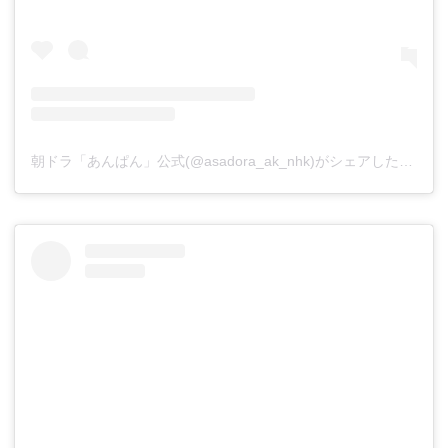
朝ドラ「あんぱん」公式(@asadora_ak_nhk)がシェアした投稿