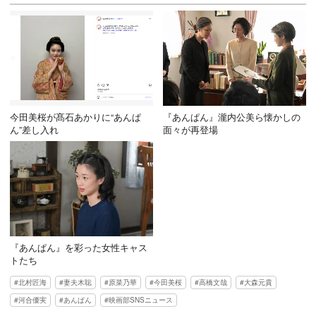
今田美桜が髙石あかりに“あんぱ
『あんぱん』瀧内公美ら懐かしの
ん”差し入れ
面々が再登場
『あんぱん』を彩った女性キャス
トたち
北村匠海
妻夫木聡
原菜乃華
今田美桜
高橋文哉
大森元貴
河合優実
あんぱん
映画部SNSニュース