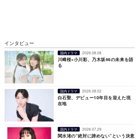
インタビュー
2026.08.08
国内ドラマ
川﨑桜×小川彩、乃木坂46の未来を語
る
2026.08.02
国内ドラマ
白石聖、デビュー10年目を迎えた現
在地
2026.07.29
国内ドラマ
関水渚の“絶対に諦めない”という決意