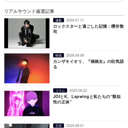
リアルサウンド厳選記事
2026.07.11
連載
ロックスターと過ごした記憶：櫻井敦
司
2026.08.08
映画
カンザキイオリ、『禍禍女』の狂気語
る
2025.06.22
コラム
JOIとK、Lapwingと私たちの“類似
性の正体”
2025.08.01
文芸