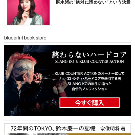
関水渚の“絶対に諦めない”という決意
blueprint book store