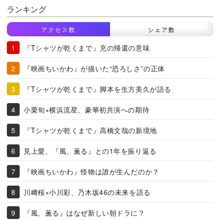
ランキング
アクセス数
シェア数
『Tシャツが乾くまで』充の帰還の意味
『映画ちいかわ』が描いた“恐ろしさ”の正体
『Tシャツが乾くまで』脚本を生方美久が語る
小栗旬×横浜流星、豪華初共演への期待
『Tシャツが乾くまで』高橋文哉の新境地
見上愛、『風、薫る』との1年を振り返る
『映画ちいかわ』怪物は誰が生んだのか？
川﨑桜×小川彩、乃木坂46の未来を語る
『風、薫る』はなぜ新しい朝ドラに？