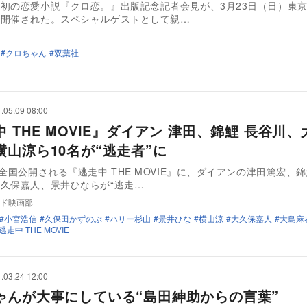
初の恋愛小説『クロ恋。』出版記念記者会見が、3月23日（日）東
て開催された。スペシャルゲストとして親…
クロちゃん
双葉社
.05.09 08:00
 THE MOVIE』ダイアン 津田、錦鯉 長谷川
横山涼ら10名が“逃走者”に
に全国公開される『逃走中 THE MOVIE』に、ダイアンの津田篤宏、
久保嘉人、景井ひならが“逃走…
ド映画部
小宮浩信
久保田かずのぶ
ハリー杉山
景井ひな
横山涼
大久保嘉人
大島麻
逃走中 THE MOVIE
.03.24 12:00
ゃんが大事にしている“島田紳助からの言葉”