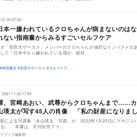
.01.30 07:00
日本一嫌われているクロちゃんが病まないのは
れない指南書からみるすごいセルフケア
リオ「安田大サーカス」メンバーのクロちゃんが強烈なインパクトの
題して『日本中から嫌われている僕が、絶対…
徳間書店
安田大サーカス
セルフケア
2021.11.22 17:00
暉、宮﨑あおい、武尊からクロちゃんまで……カ
山瑛太が写す45人の肖像 「私の財産になりま
影による写真集『永山瑛太、写真』が、2022年1月20日にマガジン
り発売される。 本書は、月刊女性ファ…
ドブック編集部