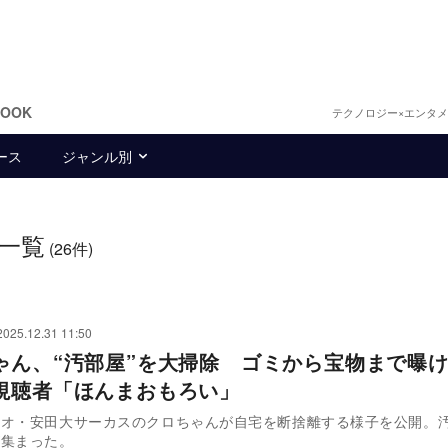
BOOK
テクノロジー×エンタ
ース
ジャンル別
一覧
(26件)
2025.12.31 11:50
ゃん、“汚部屋”を大掃除 ゴミから宝物まで曝
視聴者「ほんまおもろい」
リオ・安田大サーカスのクロちゃんが自宅を断捨離する様子を公開。
が集まった。