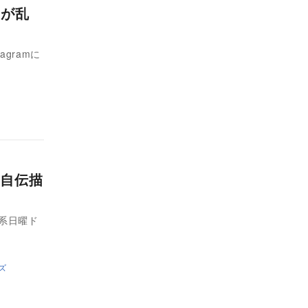
んが乱
gramに
自伝描
ビ系日曜ド
ズ