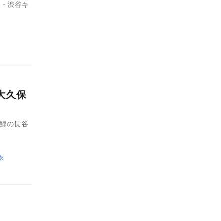
京・渋谷キ
、大久保
錦鯉の長谷
衣