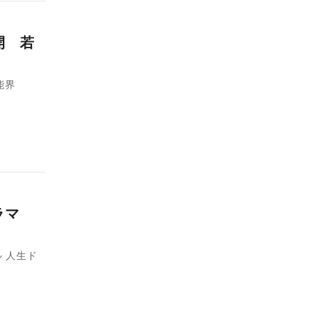
開 若
能界
ラマ
 人生ド