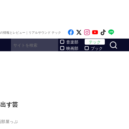
Like on Facebook
Follow on x
Follow on Inst
Follow on Y
Follow on
Follo
メの情報とレビュー｜リアルサウンド テック
サ
音楽部
テック
映画部
ブック
け出す芸
汚部屋っぷ