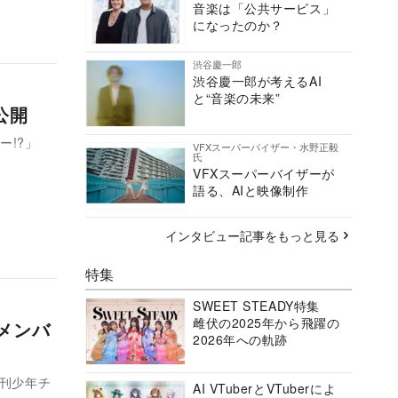
音楽は「公共サービス」
になったのか？
渋谷慶一郎
渋谷慶一郎が考えるAI
と“音楽の未来”
公開
ー!?」
VFXスーパーバイザー・水野正毅
氏
VFXスーパーバイザーが
語る、AIと映像制作
インタビュー記事をもっと見る
特集
SWEET STEADY特集
雌伏の2025年から飛躍の
メンバ
2026年への軌跡
週刊少年チ
AI VTuberとVTuberによ