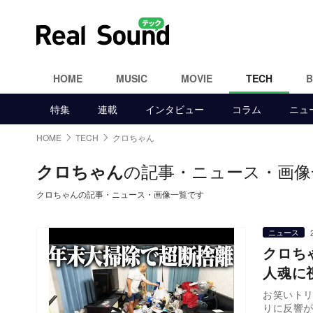
HOME
MUSIC
MOVIE
TECH
特集
連載
インタビュー
コラム
ニュ
HOME
TECH
クロちゃん
の記事・ニュース・画像
クロちゃん
クロちゃんの記事・ニュース・画像一覧です
ニュース
クロち
人魂に
お笑いト
りに反響