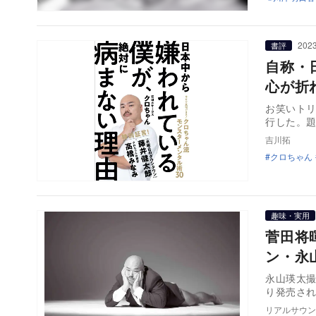
2023
書評
自称・
心が折
お笑いト
行した。
吉川拓
クロちゃん
趣味・実用
菅田将
ン・永
永山瑛太撮
リアルサウン