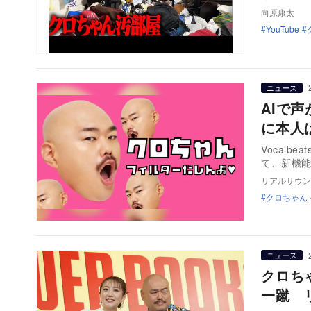
向原康太
YouTube
ニュース
AIで
に本人
Vocal
て、新機
リアルサウン
クロちゃん
ニュース
クロち
一蹴 