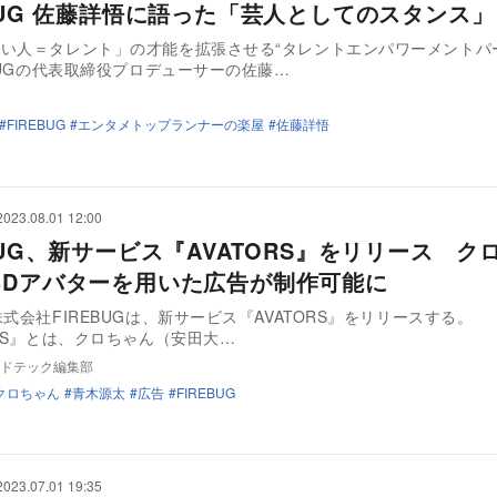
EBUG 佐藤詳悟に語った「芸人としてのスタンス」
い人＝タレント」の才能を拡張させる“タレントエンパワーメントパ
EBUGの代表取締役プロデューサーの佐藤…
FIREBUG
エンタメトップランナーの楽屋
佐藤詳悟
2023.08.01 12:00
BUG、新サービス『AVATORS』をリリース ク
3Dアバターを用いた広告が制作可能に
株式会社FIREBUGは、新サービス『AVATORS』をリリースする。
ORS』とは、クロちゃん（安田大…
ドテック編集部
クロちゃん
青木源太
広告
FIREBUG
2023.07.01 19:35