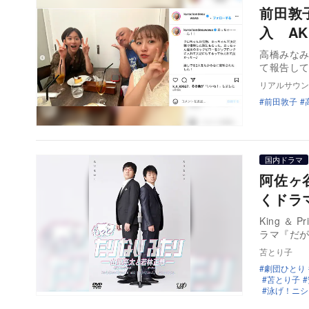
前田敦
入 AK
高橋みなみ
て報告して
リアルサウン
前田敦子
国内ドラマ
阿佐ヶ
くドラ
King ＆
ラマ『だが
苫とり子
劇団ひとり
苫とり子
泳げ！ニシ