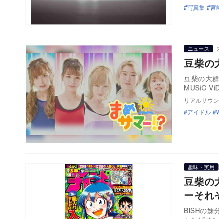
写真集
宮
ニュース
豆柴の
豆柴の大群
MUSiC 
リアルサウン
アイドル
趣味・実用
豆柴の
ーそれ
BiSHの