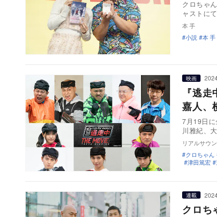
クロちゃん
ャストに
本 手
小説
本 手
2024
映画
『逃走中
嘉人、
7月19日
川雅紀、大
リアルサウン
クロちゃん
津田篤宏
2024
連載
クロち