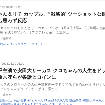
2023.04.05 16:29
ゃん＆リチ カップル、“戦略的”ツーショット公
も思わず反応
カスのクロちゃんとリチのカップルが、4月3日放送の『川島明の芸
簿 春の3時間SP』（フジテレビ系）に出演…
ド編集部
ロちゃん
インスタニュース
リチ
2023.03.20 06:00
平主演で安田大サーカス クロちゃんの人生をド
原六花らが各話ヒロインに
カスのクロちゃんの人生を野村周平でドラマ化するParaviオリジナル
『クロちゃんずラブ～やっぱり、愛だ…
ド映画部
佐野ひなこ
松井愛莉
クロちゃん
Paravi
伊原六花
政池洋佑
安田大サーカス
田鍋梨々花
クロちゃんずラブ～やっぱり、愛だしん～