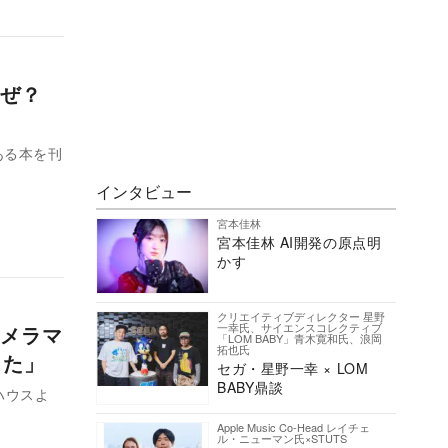
なぜ？
ある本を刊
インタビュー
宮本佳林
宮本佳林 AI開発の原点明
かす
クリエイティブディレクター 星野
一幸氏、サイエンスコレクティブ
メラマ
「LOM BABY」青木寛和氏、浪岡
拓也氏
した」
セガ・星野一幸 × LOM
BABY鼎談
ハウスよ
Apple Music Co-Head レイチェ
ル・ニューマン氏×STUTS