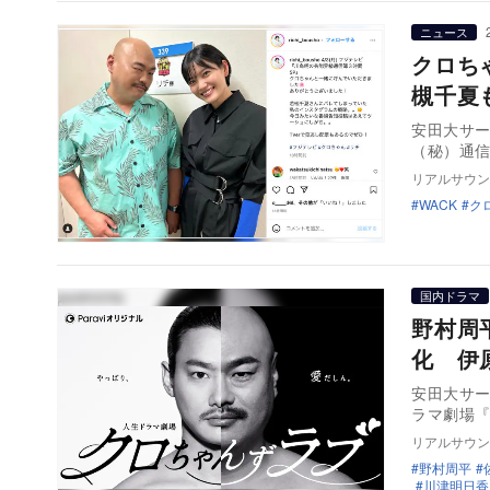
ニュース
クロち
槻千夏
安田大サー
（秘）通信
リアルサウン
WACK
ク
国内ドラマ
野村周
化 伊
安田大サー
ラマ劇場
リアルサウン
野村周平
川津明日香