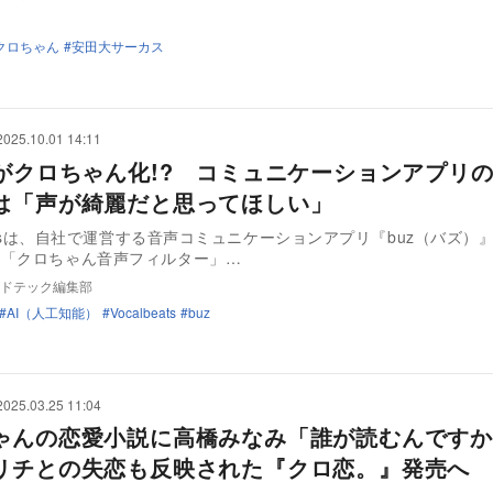
クロちゃん
安田大サーカス
2025.10.01 14:11
声がクロちゃん化!? コミュニケーションアプリ
は「声が綺麗だと思ってほしい」
beatsは、自社で運営する音声コミュニケーションアプリ『buz（バズ）
能「クロちゃん音声フィルター」…
ドテック編集部
AI（人工知能）
Vocalbeats
buz
2025.03.25 11:04
ゃんの恋愛小説に高橋みなみ「誰が読むんですか
リチとの失恋も反映された『クロ恋。』発売へ