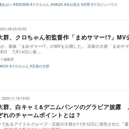
﨑あおい
菅田将暉
クロちゃん
GINZA
永山瑛太
武尊
マガジンハウス
2021.06.23 23:55
大群、クロちゃん初監督作「まめサマー!?」MV
が、新曲「まめサマー!?」のMVを公開した。 豆柴の大群「まめサマ
ViDEO 7月14日に発…
ド編集部
WACK
クロちゃん
豆柴の大群
2020.11.18 10:00
大群、白キャミ&デニムパンツのグラビア披露 
ぞれのチャームポイントとは？
妹分であるアイドルグループ・豆柴の大群が11月12日に発売された『