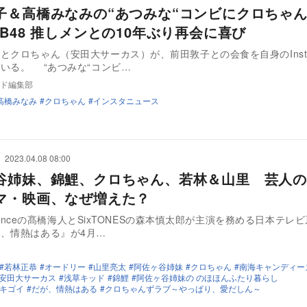
子＆高橋みなみの“あつみな“コンビにクロちゃ
B48 推しメンとの10年ぶり再会に喜び
とクロちゃん（安田大サーカス）が、前田敦子との会食を自身のInsta
いる。 “あつみな“コンビ…
ド編集部
高橋みなみ
クロちゃん
インスタニュース
2023.04.08 08:00
谷姉妹、錦鯉、クロちゃん、若林＆山里 芸人の
マ・映画、なぜ増えた？
 Princeの髙橋海人とSixTONESの森本慎太郎が主演を務める日本テレ
、情熱はある』が4月…
若林正恭
オードリー
山里亮太
阿佐ヶ谷姉妹
クロちゃん
南海キャンディー
安田大サーカス
浅草キッド
錦鯉
阿佐ヶ谷姉妹の のほほんふたり暮らし
キゴイ
だが、情熱はある
クロちゃんずラブ～やっぱり、愛だしん～