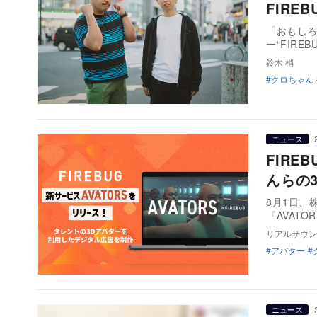
FIR
「おもしろ
ー“FIR
鈴木 梢
クロちゃん
ニュース
FIRE
んらの
8月1日、
『AVAT
リアルサウン
アバター
ニュース