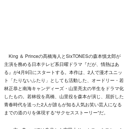
King ＆ Princeの髙橋海人とSixTONESの森本慎太郎が
主演を務める日本テレビ系日曜ドラマ『だが、情熱はあ
る』が4月9日にスタートする。本作は、2人で漫才ユニッ
ト「たりないふたり」としても活動した、オードリー・若
林正恭と南海キャンディーズ・山里亮太の半生をドラマ化
したもの。若林役を髙橋、山里役を森本が演じ、屈折した
青春時代を送った2人が誰もが知る人気お笑い芸人になる
までの道のりを体現する“サクセスストーリー”だ。