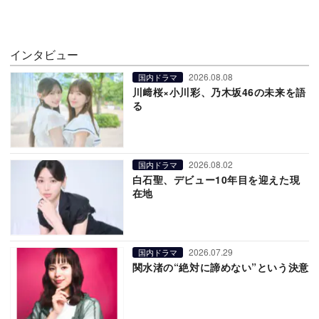
インタビュー
2026.08.08
国内ドラマ
川﨑桜×小川彩、乃木坂46の未来を語
る
2026.08.02
国内ドラマ
白石聖、デビュー10年目を迎えた現
在地
2026.07.29
国内ドラマ
関水渚の“絶対に諦めない”という決意