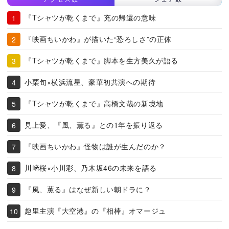
『Tシャツが乾くまで』充の帰還の意味
『映画ちいかわ』が描いた“恐ろしさ”の正体
『Tシャツが乾くまで』脚本を生方美久が語る
小栗旬×横浜流星、豪華初共演への期待
『Tシャツが乾くまで』高橋文哉の新境地
見上愛、『風、薫る』との1年を振り返る
『映画ちいかわ』怪物は誰が生んだのか？
川﨑桜×小川彩、乃木坂46の未来を語る
『風、薫る』はなぜ新しい朝ドラに？
趣里主演『大空港』の『相棒』オマージュ