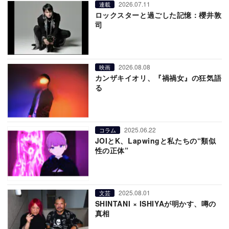
2026.07.11
連載
ロックスターと過ごした記憶：櫻井敦
司
2026.08.08
映画
カンザキイオリ、『禍禍女』の狂気語
る
2025.06.22
コラム
JOIとK、Lapwingと私たちの“類似
性の正体”
2025.08.01
文芸
SHINTANI × ISHIYAが明かす、噂の
真相