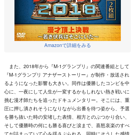
Amazonで詳細をみる
また、2018年から『M-1グランプリ』の関連番組として
『M-1グランプリ アナザーストーリー』が制作・放送され
るようになった影響も大きい。同作は優勝したコンビを中
心に、一夜にして人生が一変するかもしれない熱き戦いに
挑む漫才師たちを追ったドキュメンタリー。そこには、重
圧に押し潰されそうになりながら出番を待つ姿から、予選
を勝ち抜いた時の安堵した表情、相方とのぶつかり合い、
そして優勝時の何にも勝る喜びと涙まで、喜怒哀楽のすべ
てが詰まっていて心を揺さぶられる。同時にそうした感情