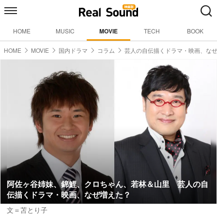
HOME
MUSIC
MOVIE
TECH
BOOK
HOME
MOVIE
国内ドラマ
コラム
芸人の自伝描くドラマ・映画、な
阿佐ヶ谷姉妹、錦鯉、クロちゃん、若林＆山里 芸人の自
伝描くドラマ・映画、なぜ増えた？
文＝苫とり子