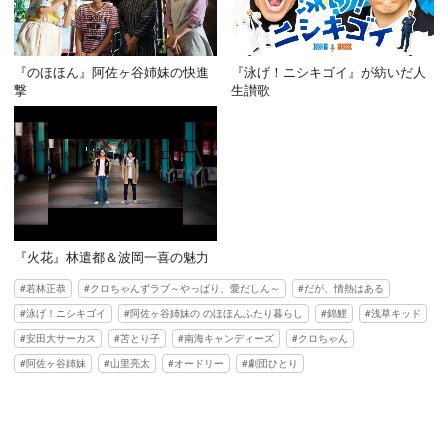
『のほほん』阿佐ヶ谷姉妹の快進
『泳げ！ニシキゴイ』が紡いだ人
撃
生讃歌
『火花』林遣都＆波岡一喜の魅力
若林正恭
クロちゃんずラブ～やっぱり、愛だしん～
だが、情熱はある
泳げ！ニシキゴイ
阿佐ヶ谷姉妹の のほほんふたり暮らし
錦鯉
浅草キッド
安田大サーカス
苫とり子
南海キャンディーズ
クロちゃん
阿佐ヶ谷姉妹
山里亮太
オードリー
劇団ひとり