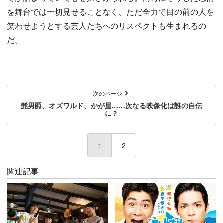
を舞台では一切見せることなく、ただ全力で目の前の人を
笑わせようとする芸人たちへのリスペクトも生まれるの
だ。
次のページ
髭男爵、オズワルド、かが屋……次なる映像化は誰の自伝
に？
1
(current)
2
関連記事