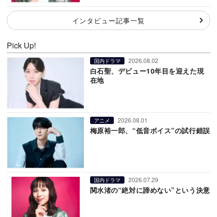
インタビュー記事一覧
Pick Up!
2026.08.02
国内ドラマ
白石聖、デビュー10年目を迎えた現
在地
2026.08.01
アニメ
梅原裕一郎、“低音ボイス”の試行錯誤
2026.07.29
国内ドラマ
関水渚の“絶対に諦めない”という決意