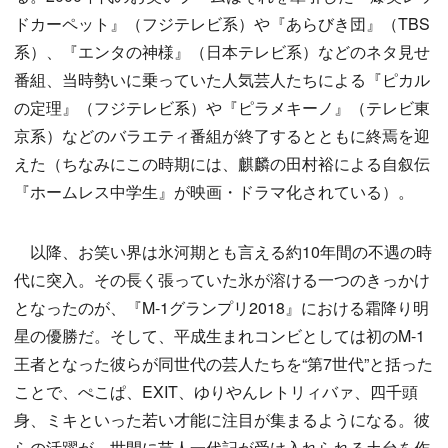
ドカーペット』（フジテレビ系）や『あらびき団』（TBS
系）、『エンタの神様』（日本テレビ系）などのネタ見せ
番組、当時勢いに乗っていた人気芸人たちによる『ピカル
の定理』（フジテレビ系）や『ピラメキーノ』（テレビ東
京系）などのバラエティ番組が終了するとともに終焉を迎
えた（ちなみにこの時期には、麒麟の田村裕による自叙伝
『ホームレス中学生』が映画・ドラマ化されている）。
以降、お笑い界は氷河期とも言える約10年間の不遇の時
代に突入。その長く張っていた氷が溶ける一つのきっかけ
となったのが、『M-1グランプリ2018』における霜降り明
星の優勝だ。そして、平成生まれコンビとしては初のM-1
王者となった彼らが同世代の芸人たちを“第7世代”と括った
ことで、ぺこぱ、EXIT、ゆりやんレトリィバァ、四千頭
身、ミキといった若い才能に注目が集まるようになる。彼
らの活躍が、世間に芸人一代記が受け入れられる土台を作