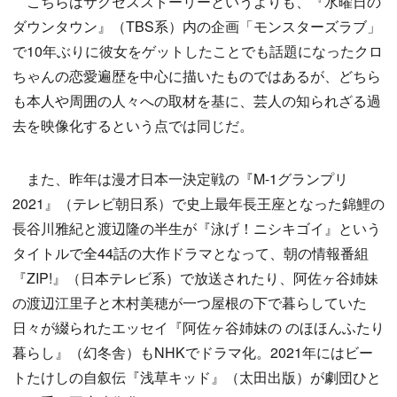
こちらはサクセスストーリーというよりも、『水曜日の
ダウンタウン』（TBS系）内の企画「モンスターズラブ」
で10年ぶりに彼女をゲットしたことでも話題になったクロ
ちゃんの恋愛遍歴を中心に描いたものではあるが、どちら
も本人や周囲の人々への取材を基に、芸人の知られざる過
去を映像化するという点では同じだ。
また、昨年は漫才日本一決定戦の『M-1グランプリ
2021』（テレビ朝日系）で史上最年長王座となった錦鯉の
長谷川雅紀と渡辺隆の半生が『泳げ！ニシキゴイ』という
タイトルで全44話の大作ドラマとなって、朝の情報番組
『ZIP!』（日本テレビ系）で放送されたり、阿佐ヶ谷姉妹
の渡辺江里子と木村美穂が一つ屋根の下で暮らしていた
日々が綴られたエッセイ『阿佐ヶ谷姉妹の のほほんふたり
暮らし』（幻冬舎）もNHKでドラマ化。2021年にはビー
トたけしの自叙伝『浅草キッド』（太田出版）が劇団ひと