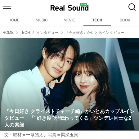
HOME
MUSIC
MOVIE
TECH
BOOK
HOME
TECH
インタビュー
『今日好き』かいとあインタビュー
『今日好き クライストチャーチ編』かいとあカップルイン
タビュー 「“好き度”が伝わってくる」ツンデレ同士な2
人の素顔
文・取材＝一条皓太
、
写真＝梁瀬玉実