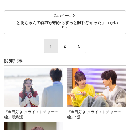
次のページ
「とあちゃんの存在が頭からずっと離れなかった」（かい
と）
1
(current)
2
3
関連記事
『今日好き クライストチャーチ
『今日好き クライストチャーチ
編』最終話
編』4話