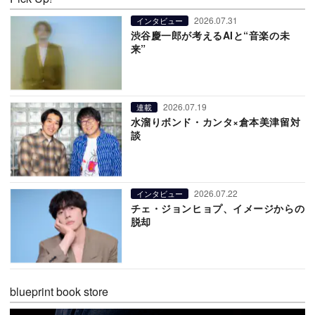
2026.07.31
インタビュー
渋谷慶一郎が考えるAIと“音楽の未
来”
2026.07.19
連載
水溜りボンド・カンタ×倉本美津留対
談
2026.07.22
インタビュー
チェ・ジョンヒョプ、イメージからの
脱却
blueprint book store