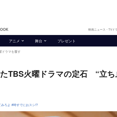
BOOK
映画ニュース・TVド
アニメ
舞台
プレゼント
曜ドラマを覆す
たTBS火曜ドラマの定石 “立ち
てみろよ
時すでにおスシ!?