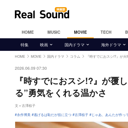
HOME
MUSIC
MOVIE
TECH
特集
映画
国内ドラマ
海外ドラマ
HOME
MOVIE
国内ドラマ
コラム
『時すでにおスシ!?』が火
2026.06.09 07:30
『時すでにおスシ!?』が覆し
る”勇気をくれる温かさ
文＝古澤椋子
永作博美
逃げるは恥だが役に立つ
古澤椋子
じゃあ、あんたが作っ