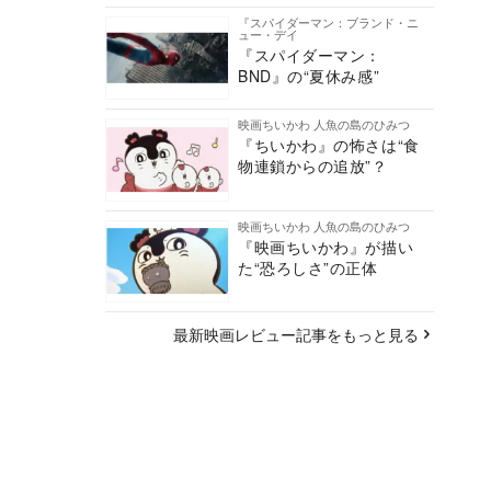
『スパイダーマン：ブランド・ニ
ュー・デイ
『スパイダーマン：
BND』の“夏休み感”
映画ちいかわ 人魚の島のひみつ
『ちいかわ』の怖さは“食
物連鎖からの追放”？
映画ちいかわ 人魚の島のひみつ
『映画ちいかわ』が描い
た“恐ろしさ”の正体
最新映画レビュー記事をもっと見る