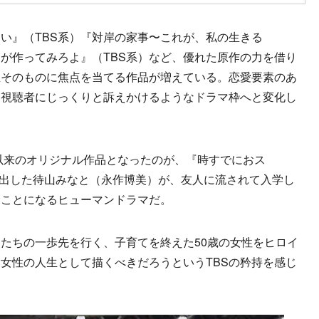
い』（TBS系）『対岸の家事〜これが、私の生きる
たが作ってみろよ』（TBS系）など、優れた原作の力を借り
生そのものに焦点を当てる作品が増えている。恋愛要素のあ
を視聴者にじっくりと訴えかけるようなドラマ枠へと変化し
年以来のオリジナル作品となったのが、『時すでにおス
り出した待山みなと（永作博美）が、友人に流されて入学し
むことになるヒューマンドラマだ。
たちの一歩先を行く、子育てを終えた50歳の女性をヒロイ
女性の人生として描くべきだろうというTBSの矜持を感じ