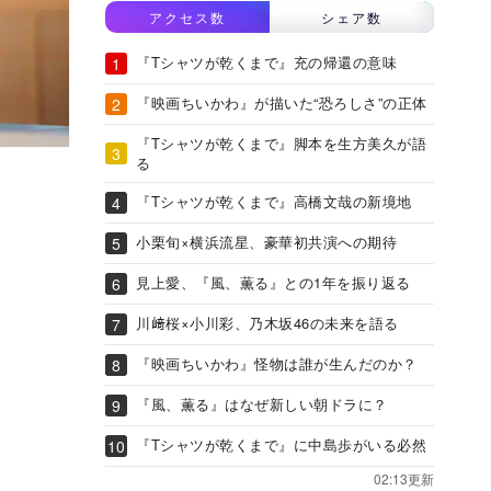
アクセス数
シェア数
『Tシャツが乾くまで』充の帰還の意味
『映画ちいかわ』が描いた“恐ろしさ”の正体
『Tシャツが乾くまで』脚本を生方美久が語
る
『Tシャツが乾くまで』高橋文哉の新境地
小栗旬×横浜流星、豪華初共演への期待
見上愛、『風、薫る』との1年を振り返る
川﨑桜×小川彩、乃木坂46の未来を語る
『映画ちいかわ』怪物は誰が生んだのか？
『風、薫る』はなぜ新しい朝ドラに？
『Tシャツが乾くまで』に中島歩がいる必然
02:13更新