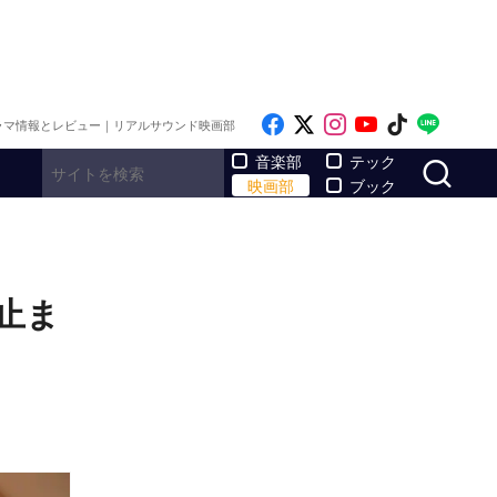
Like on Facebook
Follow on x
Follow on Inst
Follow on Y
Follow on
Follo
ラマ情報とレビュー｜リアルサウンド映画部
サ
音楽部
テック
映画部
ブック
止ま