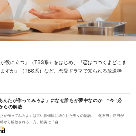
が役に立つ』（TBS系）をはじめ、『恋はつづくよどこま
めますか』（TBS系）など、恋愛ドラマで知られる放送枠
あんたが作ってみろよ』になぜ誰もが夢中なのか “今”必
”からの解放
たが作ってみろよ』は古い価値観に縛られた男女の物語。「化石男」勝男が
縛から解放される一方、鮎美は「自…