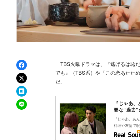
Facebookでシェア
TBS火曜ドラマは、『逃げるは恥だ
でも』（TBS系）や『この恋あたた
xでポスト
だ。
はてなブックマーク
LINEで送る
『じゃあ、
要な“過去
『じゃあ、あん
料理や友情で呪