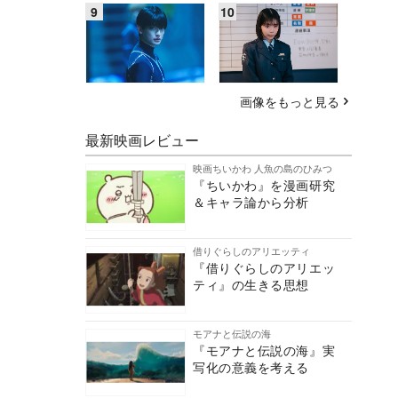
画像をもっと見る
最新映画レビュー
映画ちいかわ 人魚の島のひみつ
『ちいかわ』を漫画研究
＆キャラ論から分析
借りぐらしのアリエッティ
『借りぐらしのアリエッ
ティ』の生きる思想
モアナと伝説の海
『モアナと伝説の海』実
写化の意義を考える