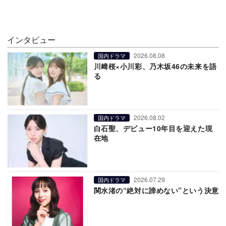
インタビュー
2026.08.08
国内ドラマ
川﨑桜×小川彩、乃木坂46の未来を語
る
2026.08.02
国内ドラマ
白石聖、デビュー10年目を迎えた現
在地
2026.07.29
国内ドラマ
関水渚の“絶対に諦めない”という決意