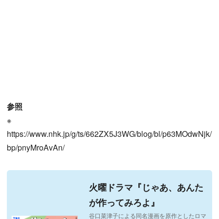
参照
※
https://www.nhk.jp/g/ts/662ZX5J3WG/blog/bl/p63MOdwNjk/
bp/pnyMroAvAn/
火曜ドラマ『じゃあ、あんた
が作ってみろよ』
谷口菜津子による同名漫画を原作としたロマ