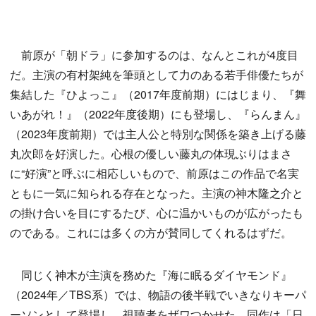
前原が「朝ドラ」に参加するのは、なんとこれが4度目
だ。主演の有村架純を筆頭として力のある若手俳優たちが
集結した『ひよっこ』（2017年度前期）にはじまり、『舞
いあがれ！』（2022年度後期）にも登場し、『らんまん』
（2023年度前期）では主人公と特別な関係を築き上げる藤
丸次郎を好演した。心根の優しい藤丸の体現ぶりはまさ
に“好演”と呼ぶに相応しいもので、前原はこの作品で名実
ともに一気に知られる存在となった。主演の神木隆之介と
の掛け合いを目にするたび、心に温かいものが広がったも
のである。これには多くの方が賛同してくれるはずだ。
同じく神木が主演を務めた『海に眠るダイヤモンド』
（2024年／TBS系）では、物語の後半戦でいきなりキーパ
ーソンとして登場し、視聴者をザワつかせた。同作は「日