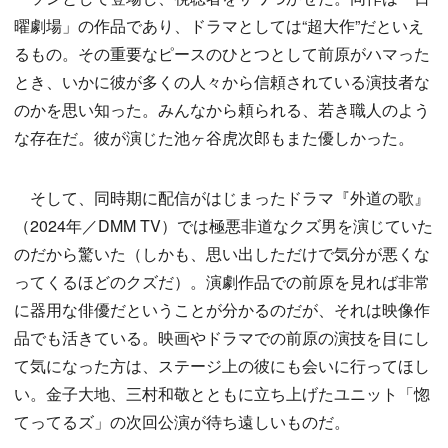
曜劇場」の作品であり、ドラマとしては“超大作”だといえ
るもの。その重要なピースのひとつとして前原がハマった
とき、いかに彼が多くの人々から信頼されている演技者な
のかを思い知った。みんなから頼られる、若き職人のよう
な存在だ。彼が演じた池ヶ谷虎次郎もまた優しかった。
そして、同時期に配信がはじまったドラマ『外道の歌』
（2024年／DMM TV）では極悪非道なクズ男を演じていた
のだから驚いた（しかも、思い出しただけで気分が悪くな
ってくるほどのクズだ）。演劇作品での前原を見れば非常
に器用な俳優だということが分かるのだが、それは映像作
品でも活きている。映画やドラマでの前原の演技を目にし
て気になった方は、ステージ上の彼にも会いに行ってほし
い。金子大地、三村和敬とともに立ち上げたユニット「惚
てってるズ」の次回公演が待ち遠しいものだ。