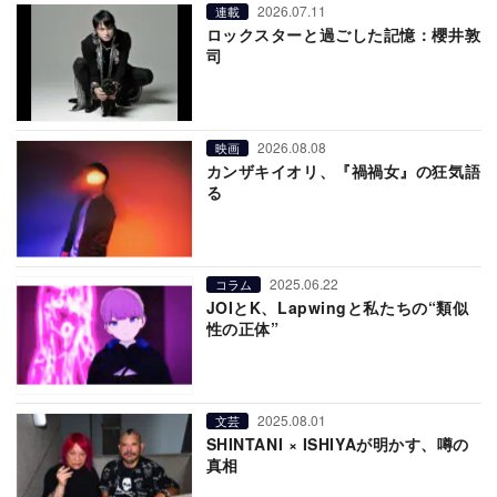
2026.07.11
連載
ロックスターと過ごした記憶：櫻井敦
司
2026.08.08
映画
カンザキイオリ、『禍禍女』の狂気語
る
2025.06.22
コラム
JOIとK、Lapwingと私たちの“類似
性の正体”
2025.08.01
文芸
SHINTANI × ISHIYAが明かす、噂の
真相