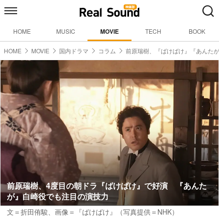
HOME
MUSIC
MOVIE
TECH
BOOK
HOME
MOVIE
国内ドラマ
コラム
前原瑞樹、『ばけばけ』『あんた
前原瑞樹、4度目の朝ドラ『ばけばけ』で好演 『あんた
が』白崎役でも注目の演技力
文＝折田侑駿
、画像＝『ばけばけ』（写真提供＝NHK）