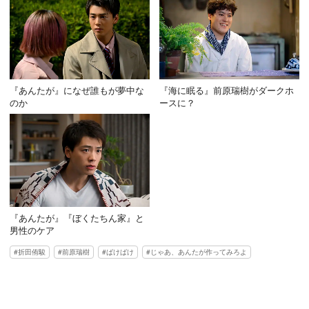
『あんたが』になぜ誰もが夢中な
『海に眠る』前原瑞樹がダークホ
のか
ースに？
『あんたが』『ぼくたちん家』と
男性のケア
折田侑駿
前原瑞樹
ばけばけ
じゃあ、あんたが作ってみろよ