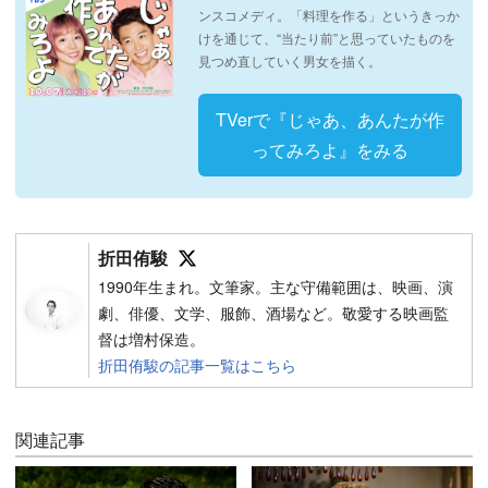
ンスコメディ。「料理を作る」というきっか
けを通じて、“当たり前”と思っていたものを
見つめ直していく男女を描く。
TVerで『じゃあ、あんたが作
ってみろよ』をみる
Follow on SNS
折田侑駿
1990年生まれ。文筆家。主な守備範囲は、映画、演
劇、俳優、文学、服飾、酒場など。敬愛する映画監
督は増村保造。
折田侑駿の記事一覧はこちら
関連記事