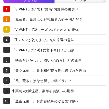
『VIVANT』第13話 “野崎”阿部寛の裏切り
『風薫る』黒川はなぜ視聴者の心を掴んだ？
『VIVANT』第2シーズンの“カオス”の正体
『Tシャツが乾くまで』充の帰還の意味
『VIVANT』第14話に宮下今日子が出演
『映画ちいかわ』が描いた“恐ろしさ”の正体
『豊臣兄弟！』井上和が茶々役に選ばれた理由
『風、薫る』はなぜ新しい朝ドラに？
小栗旬×横浜流星、豪華初共演への期待
『豊臣兄弟！』お家存続をめぐる愛憎劇へ