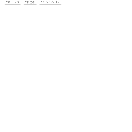
オ・ウリ
君と私
キル・へヨン