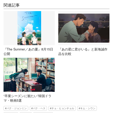
関連記事
『The Summer／あの夏』8月15日
『あの星に君がいる』と新海誠作
公開
品を比較
“卒業シーズンに観たい”韓国ドラ
マ・映画5選
パク・ジョンミン
パク・ヘス
チョ・ヒョンチョル
キム・シウン