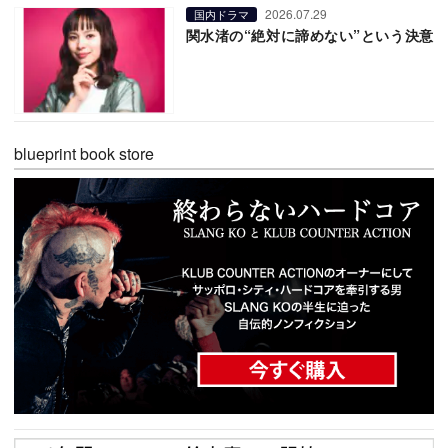
2026.07.29
国内ドラマ
関水渚の“絶対に諦めない”という決意
blueprint book store