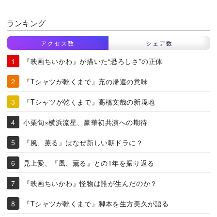
ランキング
アクセス数
シェア数
『映画ちいかわ』が描いた“恐ろしさ”の正体
『Tシャツが乾くまで』充の帰還の意味
『Tシャツが乾くまで』高橋文哉の新境地
小栗旬×横浜流星、豪華初共演への期待
『風、薫る』はなぜ新しい朝ドラに？
見上愛、『風、薫る』との1年を振り返る
『映画ちいかわ』怪物は誰が生んだのか？
『Tシャツが乾くまで』脚本を生方美久が語る