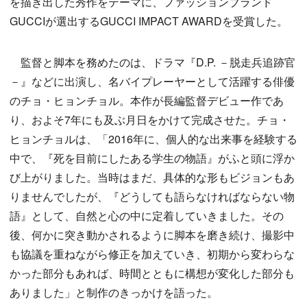
を描き出した秀作をテーマに、ファッションブランド
GUCCIが選出するGUCCI IMPACT AWARDを受賞した。
監督と脚本を務めたのは、ドラマ『D.P. －脱走兵追跡官
－』などに出演し、名バイプレーヤーとして活躍する俳優
のチョ・ヒョンチョル。本作が長編監督デビュー作であ
り、およそ7年にも及ぶ月日をかけて完成させた。チョ・
ヒョンチョルは、「2016年に、個人的な出来事を経験する
中で、『死を目前にしたある学生の物語』がふと頭に浮か
び上がりました。当時はまだ、具体的な形もビジョンもあ
りませんでしたが、『どうしても語らなければならない物
語』として、自然と心の中に定着していきました。その
後、何かに突き動かされるように脚本を磨き続け、撮影中
も協議を重ねながら修正を加えていき、初期から変わらな
かった部分もあれば、時間とともに構想が変化した部分も
ありました」と制作のきっかけを語った。