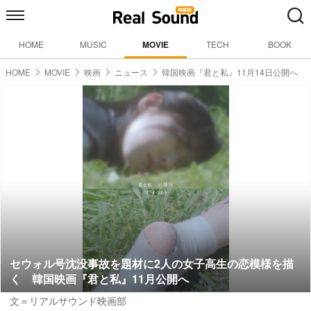
HOME
MUSIC
MOVIE
TECH
BOOK
HOME
MOVIE
映画
ニュース
韓国映画『君と私』11月14日公開へ
セウォル号沈没事故を題材に2人の女子高生の恋模様を描
く 韓国映画『君と私』11月公開へ
文＝リアルサウンド映画部