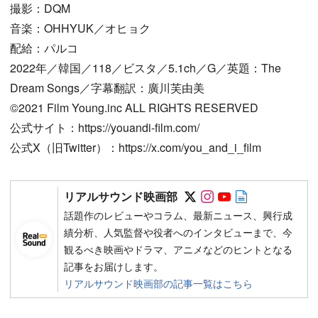
撮影：DQM
音楽：OHHYUK／オヒョク
配給：パルコ
2022年／韓国／118／ビスタ／5.1ch／G／英題：The
Dream Songs／字幕翻訳：廣川芙由美
©2021 Film Young.inc ALL RIGHTS RESERVED
公式サイト：https://youandi-film.com/
公式X（旧Twitter）：https://x.com/you_and_i_film
Follow on SNS
Follow on SNS
Follow on SN
Author web 
リアルサウンド映画部
話題作のレビューやコラム、最新ニュース、興行成
績分析、人気監督や役者へのインタビューまで、今
観るべき映画やドラマ、アニメなどのヒントとなる
記事をお届けします。
リアルサウンド映画部の記事一覧はこちら