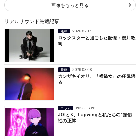
画像をもっと見る
リアルサウンド厳選記事
2026.07.11
連載
ロックスターと過ごした記憶：櫻井敦
司
2026.08.08
映画
カンザキイオリ、『禍禍女』の狂気語
る
2025.06.22
コラム
JOIとK、Lapwingと私たちの“類似
性の正体”