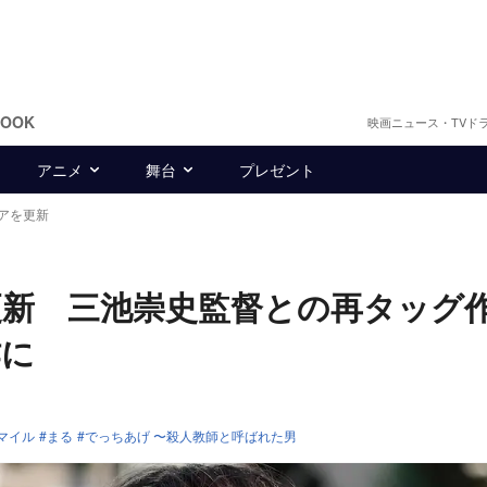
BOOK
映画ニュース・TVド
アニメ
舞台
プレゼント
アを更新
更新 三池崇史監督との再タッグ
作に
マイル
まる
でっちあげ 〜殺人教師と呼ばれた男