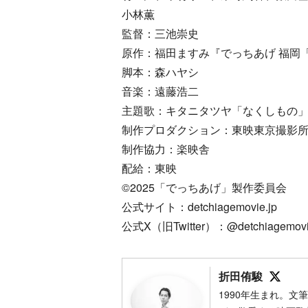
小林薫
監督：三池崇史
原作：福田ますみ『でっちあげ 福岡
脚本：森ハヤシ
音楽：遠藤浩二
主題歌：キタニタツヤ「なくしもの」（Sony 
制作プロダクション：東映東京撮影所
制作協力：楽映舎
配給：東映
©2025「でっちあげ」製作委員会
公式サイト：detchiagemovie.jp
公式X（旧Twitter）：@detchiagemov
Foll
折田侑駿
1990年生まれ。