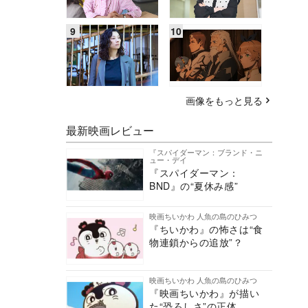
画像をもっと見る
最新映画レビュー
『スパイダーマン：ブランド・ニ
ュー・デイ
『スパイダーマン：
BND』の“夏休み感”
映画ちいかわ 人魚の島のひみつ
『ちいかわ』の怖さは“食
物連鎖からの追放”？
映画ちいかわ 人魚の島のひみつ
『映画ちいかわ』が描い
た“恐ろしさ”の正体