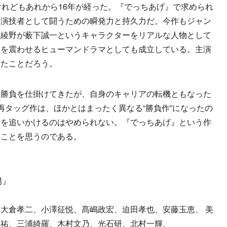
けれどもあれから16年が経った。『でっちあげ』で求められ
、演技者として闘うための瞬発力と持久力だ。今作もジャン
、綾野が薮下誠一というキャラクターをリアルな人物として
胸を震わせるヒューマンドラマとしても成立している。主演
いたことだろう。
勝負を仕掛けてきたが、自身のキャリアの転機ともなった
との再タッグ作は、ほかとはまったく異なる“勝負作”になったの
優を追いかけるのはやめられない。『でっちあげ』という作
なことを思うのである。
男』
大倉孝二、小澤征悦、髙嶋政宏、迫田孝也、安藤玉恵、 美
基祐、三浦綺羅、木村文乃、光石研、北村一輝、