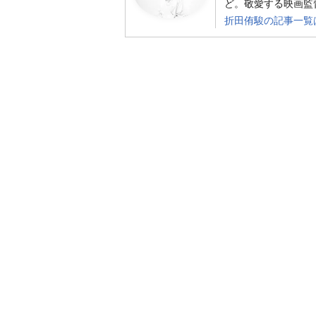
ど。敬愛する映画監
折田侑駿の記事一覧