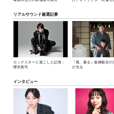
リアルサウンド厳選記事
ロックスターと過ごした記憶：
『風、薫る』板橋駿谷の
櫻井敦司
が光る
インタビュー