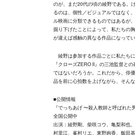
のが、まだ20代の頃の綾野である。
るのは、個性／ビジュアルではなく
ル映画に分類できるものではあるが
掘り下げたことによって、私たちの
が違えば感触の異なる作品になって
綾野は参加する作品ごとに私たちに
『クローズZERO II』の三池監督
ではないだろうか。これだから、俳
品を前に心拍数を上げながら、そん
■公開情報
『でっちあげ 〜殺人教師と呼ばれた
全国公開中
出演：綾野剛、柴咲コウ、亀梨和也、
村里江、峯村リエ、東野絢香、飯田