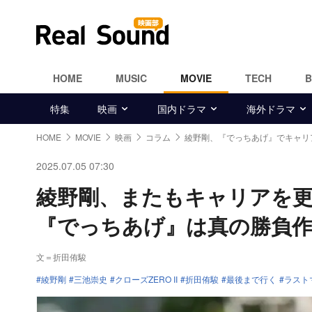
HOME
MUSIC
MOVIE
TECH
特集
映画
国内ドラマ
海外ドラマ
HOME
MOVIE
映画
コラム
綾野剛、『でっちあげ』でキャリ
2025.07.05 07:30
綾野剛、またもキャリアを
『でっちあげ』は真の勝負
文＝折田侑駿
綾野剛
三池崇史
クローズZERO II
折田侑駿
最後まで行く
ラスト