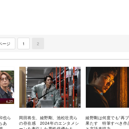
ページ
1
2
(current)
和也ら
岡田将生、綾野剛、池松壮亮ら
綾野剛は何度でも“再ブ
ちあ
の存在感 2024年のエンタメシ
果たす 特筆すべき作
開
ーンを牽引した男性俳優たち
と言語表現力