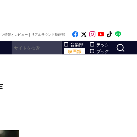
Like on Facebook
Follow on x
Follow on Inst
Follow on Y
Follow on
Follo
ラマ情報とレビュー｜リアルサウンド映画部
サ
音楽部
テック
映画部
ブック
作