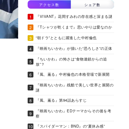
アクセス数
シェア数
『VIVANT』花岡すみれの存在感と深まる謎
『Tシャツが乾くまで』思いやりは愛なのか
“朝ドラ”とともに躍進した中村倫也
『映画ちいかわ』が描いた“恐ろしさ”の正体
『ちいかわ』の怖さは“食物連鎖からの追
放”？
『風、薫る』中村倫也の本格登場で新展開
『映画ちいかわ』残酷で美しい世界と展開の
謎
『風、薫る』第94話あらすじ
『映画ちいかわ』EDテーマからその後を考
察
『スパイダーマン：BND』の“夏休み感”