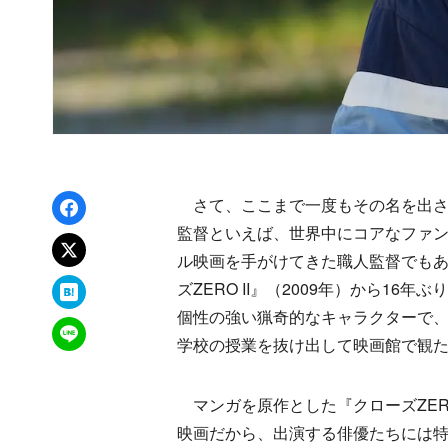
Facebookでシェア
さて、ここまで一度もその名を出さ
監督といえば、世界中にコアなファ
xでポスト
ル映画を手がけてきた職人監督でも
はてなブックマーク
ズZERO II』（2009年）から1
個性の強い猟奇的なキャラクターで
LINEで送る
学校の授業を抜け出して映画館で観
マンガを原作とした『クローズZER
映画だから、出演する俳優たちには