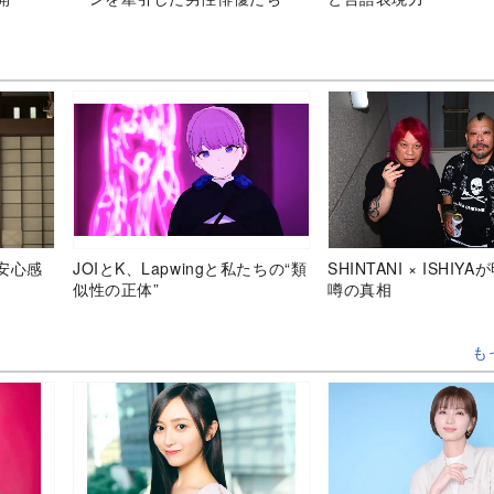
安心感
JOIとK、Lapwingと私たちの“類
SHINTANI × ISHIY
似性の正体”
噂の真相
も