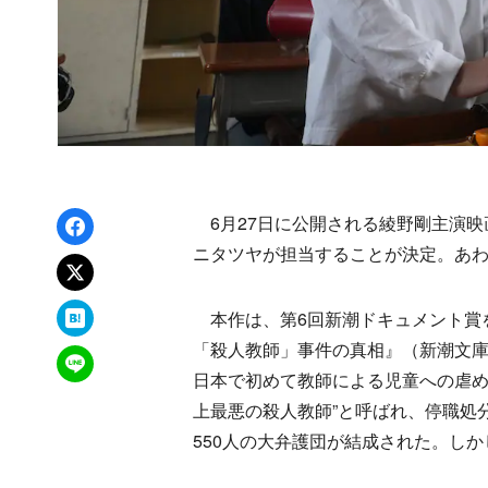
Facebookでシェア
6月27日に公開される綾野剛主演映
ニタツヤが担当することが決定。あ
xでポスト
はてなブックマーク
本作は、第6回新潮ドキュメント賞
「殺人教師」事件の真相』（新潮文庫
LINEで送る
日本で初めて教師による児童への虐め
上最悪の殺人教師”と呼ばれ、停職処
550人の大弁護団が結成された。し