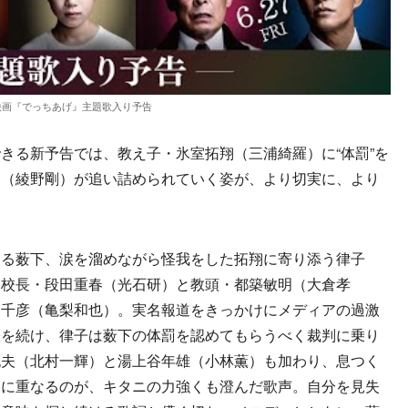
映画『でっちあげ』主題歌入り予告
る新予告では、教え子・氷室拓翔（三浦綺羅）に“体罰”を
一（綾野剛）が追い詰められていく姿が、より切実に、より
る薮下、涙を溜めながら怪我をした拓翔に寄り添う律子
る校長・段田重春（光石研）と教頭・都築敏明（大倉孝
三千彦（亀梨和也）。実名報道をきっかけにメディアの過激
張を続け、律子は薮下の体罰を認めてもらうべく裁判に乗り
紀夫（北村一輝）と湯上谷年雄（小林薫）も加わり、息つく
こに重なるのが、キタニの力強くも澄んだ歌声。自分を見失