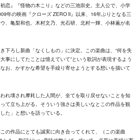
初恋』『怪物の木こり』などの三池崇史。主人公で、小学
9年の映画『クローズ ZERO II』以来、16年ぶりとなる三
コウ、亀梨和也、木村文乃、光石研、北村一輝、小林薫が名
き下ろし新曲「なくしもの」に決定。この楽曲は、“何を失
大事にしてたことは憶えていて”という歌詞が表現するよう
もなお、かすかな希望を手繰り寄せようとする想いを描いて
われ壊され摩耗した人間が、全てを取り戻せないことを知
とって立ち上がる。そういう強さは美しいなとこの作品を観
ました」と想いを語っている。
この作品にとても誠実に向き合ってくれて、（この楽曲