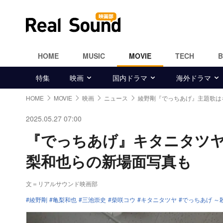
HOME
MUSIC
MOVIE
TECH
特集
映画
国内ドラマ
海外ドラマ
HOME
MOVIE
映画
ニュース
綾野剛『でっちあげ』主題歌は
2025.05.27 07:00
『でっちあげ』キタニタツヤ
梨和也らの新場面写真も
文＝リアルサウンド映画部
綾野剛
亀梨和也
三池崇史
柴咲コウ
キタニタツヤ
でっちあげ ～