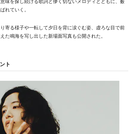
る意味を探し続ける歌詞と儚く切ないメロディとともに、薮
叫ばれていく。
り寄る様子や一転して夕日を背に涙ぐむ姿、虚ろな目で前
控えた鳴海を写し出した新場面写真も公開された。
ント