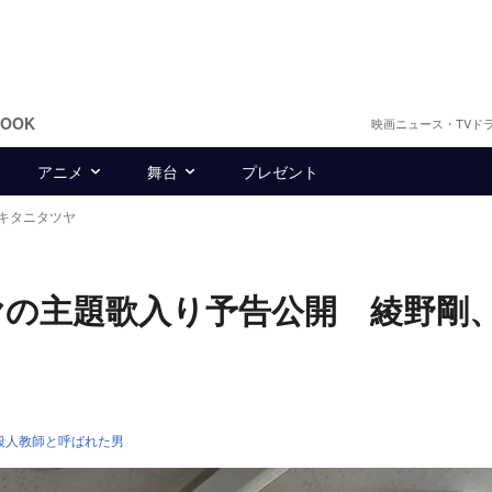
BOOK
映画ニュース・TVド
アニメ
舞台
プレゼント
キタニタツヤ
の主題歌入り予告公開 綾野剛
殺人教師と呼ばれた男