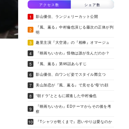
アクセス数
シェア数
影山優佳、ランジェリーカット公開
『風、薫る』中村倫也演じる藤次の正体が判
明
趣里主演『大空港』の『相棒』オマージュ
『映画ちいかわ』怪物は誰が生んだのか？
『風、薫る』第95話あらすじ
影山優佳、白ワンピ姿でスタイル際立つ
美山加恋が『風、薫る』で見せる“母”の顔
“朝ドラ”とともに躍進した中村倫也
『映画ちいかわ』EDテーマからその後を考
察
『Tシャツが乾くまで』思いやりは愛なのか