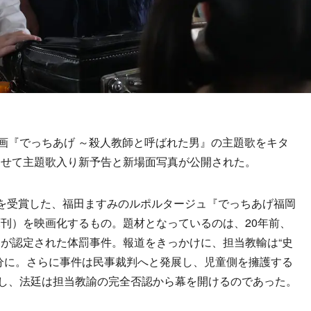
画『でっちあげ ～殺人教師と呼ばれた男』の主題歌をキタ
わせて主題歌入り新予告と新場面写真が公開された。
を受賞した、福田ますみのルポルタージュ『でっちあげ福岡
刊）を映画化するもの。題材となっているのは、20年前、
が認定された体罰事件。報道をきっかけに、担当教輸は“史
分に。さらに事件は民事裁判へと発展し、児童側を擁護する
かし、法廷は担当教諭の完全否認から幕を開けるのであった。