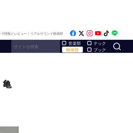
Like on Facebook
Follow on x
Follow on Inst
Follow on Y
Follow on
Follo
ラマ情報とレビュー｜リアルサウンド映画部
サ
音楽部
テック
映画部
ブック
、亀