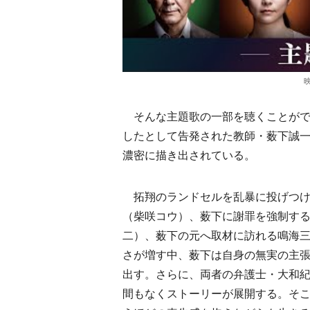
そんな主題歌の一部を聴くことができ
したとして告発された教師・薮下誠
濃密に描き出されている。
拓翔のランドセルを乱暴に投げつけ
（柴咲コウ）、薮下に謝罪を強制す
二）、薮下の元へ取材に訪れる鳴海
さが増す中、薮下は自身の無実の主
出す。さらに、両者の弁護士・大和
間もなくストーリーが展開する。そ