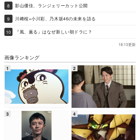
影山優佳、ランジェリーカット公開
川﨑桜×小川彩、乃木坂46の未来を語る
『風、薫る』はなぜ新しい朝ドラに？
18:13更新
画像ランキング