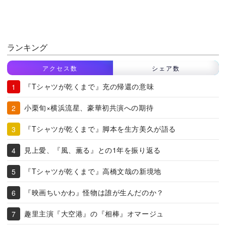
ランキング
アクセス数
シェア数
『Tシャツが乾くまで』充の帰還の意味
小栗旬×横浜流星、豪華初共演への期待
『Tシャツが乾くまで』脚本を生方美久が語る
見上愛、『風、薫る』との1年を振り返る
『Tシャツが乾くまで』高橋文哉の新境地
『映画ちいかわ』怪物は誰が生んだのか？
趣里主演『大空港』の『相棒』オマージュ