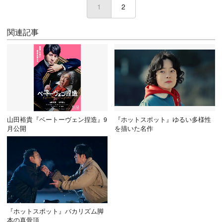
1
(current)
2
関連記事
山田裕貴『ベートーヴェン捏造』9
『ホットスポット』ゆるい多様性
月公開
を描いた名作
『ホットスポット』バカリズム脚
本の真骨頂