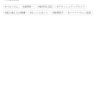
バカリズム
成馬零一
架空OL日記
ブラッシュアップライフ
侵入者たちの晩餐
ホットスポット
柴理咲子
ベートーヴェン捏造