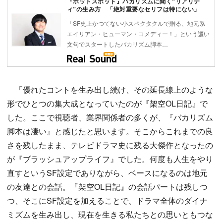
『ホットスポット』バカリズムに聞く“リアリテ
ィ”の生み方 「絶対重要なセリフは特にない」
「SF史上かつてない小スペクタクルで贈る、地元系
エイリアン・ヒューマン・コメディー！」という謳い
文句でスタートしたバカリズム脚本…
「優れたコントを生み出し続け、その延長線上のような
形でひとつの集大成となっていたのが『架空OL日記』で
した。ここで視聴者、業界関係者の多くが、『バカリズム
脚本は凄い』と感じたと思います。そこからこれまでの良
さを残したまま、テレビドラマ史に残る大傑作となったの
が『ブラッシュアップライフ』でした。何度も人生をやり
直すというSF設定でありながら、ベースになるのは地元
の友達との会話。『架空OL日記』の会話パートは残しつ
つ、そこにSF設定を加えることで、ドラマ全体のダイナ
ミズムを生み出し、現在を生きる私たちとの思いともつな