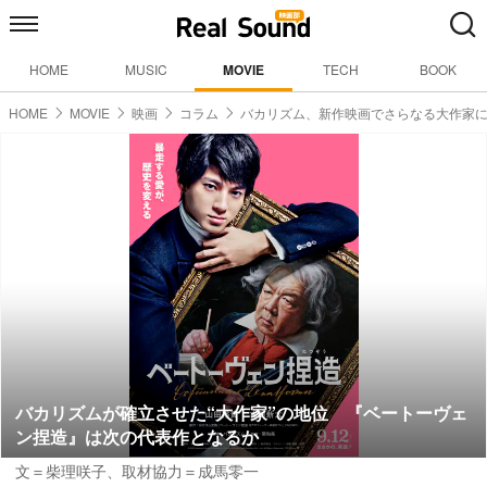
HOME
MUSIC
MOVIE
TECH
BOOK
HOME
MOVIE
映画
コラム
バカリズム、新作映画でさらなる大作家
バカリズムが確立させた“大作家”の地位 『ベートーヴェ
ン捏造』は次の代表作となるか
文＝柴理咲子
、
取材協力＝成馬零一