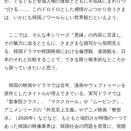
が、ぐるぐると登場人物の運命とともに不気味にまわりつ
づける……。このドロドロとした感情がぶつかり合うさま
は、いかにも韓国ノワールらしい世界観だといえよう。
ここでは、そんな本シリーズ『悪縁』の内容に言及し、
その魅力に迫るとともに、さまざまな描写から垣間見え
る、韓国ドラマや韓国映画における倫理観、道徳観を、日
本のそれと比較することで、できる限り根本的なところか
ら探っていきたいと思う。
韓国の映画やドラマでは近年、漫画やウェブトゥーンを
原作としたタイトルが増えてきている。実写ドラマでは
『梨泰院クラス』、『マスクガール』や『ムービング』、
アニメシリーズの『外見至上主義』やアニメ映画『整形
水』（2020年）などなど、もともと強烈さが特徴の一つで
あった韓国の映像業界は、韓国社会の問題を背景に、視聴