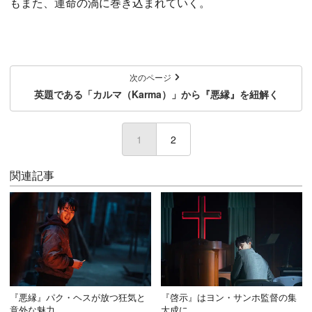
もまた、運命の渦に巻き込まれていく。
次のページ
英題である「カルマ（Karma）」から『悪縁』を紐解く
1
(current)
2
関連記事
『悪縁』パク・ヘスが放つ狂気と
『啓示』はヨン・サンホ監督の集
意外な魅力
大成に