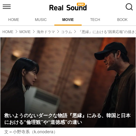
HOME
MUSIC
MOVIE
TECH
BOOK
HOME
MOVIE
海外ドラマ
コラム
『悪縁』における“因果応報”の描
救いようのないダークな物語『悪縁』にみる、韓国と日本
における“倫理観”や“道徳感”の違い
文＝小野寺系（k.onodera）