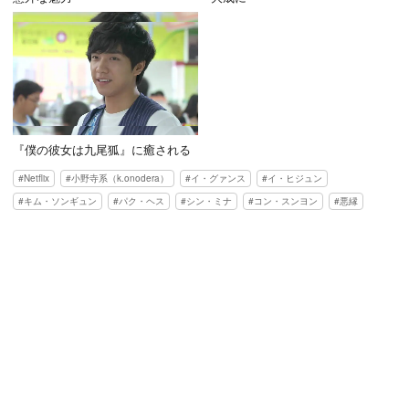
『僕の彼女は九尾狐』に癒される
Netflix
小野寺系（k.onodera）
イ・グァンス
イ・ヒジュン
キム・ソンギュン
パク・ヘス
シン・ミナ
コン・スンヨン
悪縁