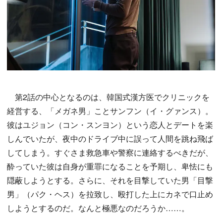
第2話の中心となるのは、韓国式漢方医でクリニックを
経営する、「メガネ男」ことサンフン（イ・グァンス）。
彼はユジョン（コン・スンヨン）という恋人とデートを楽
しんでいたが、夜中のドライブ中に誤って人間を跳ね飛ば
してしまう。すぐさま救急車や警察に連絡するべきだが、
酔っていた彼は自身が重罪になることを予期し、卑怯にも
隠蔽しようとする。さらに、それを目撃していた男「目撃
男」（パク・ヘス）を拉致し、殴打した上にカネで口止め
しようとするのだ。なんと極悪なのだろうか……。