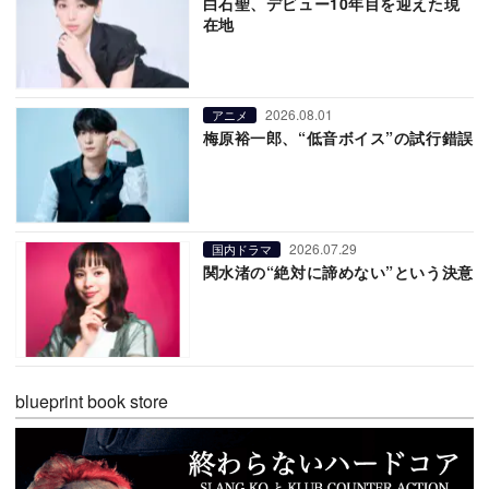
白石聖、デビュー10年目を迎えた現
在地
2026.08.01
アニメ
梅原裕一郎、“低音ボイス”の試行錯誤
2026.07.29
国内ドラマ
関水渚の“絶対に諦めない”という決意
blueprint book store