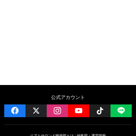
公式アカウント
facebook
x
instagram
YouTube
Follow on 
LI
リアルサウンド映画部とは
編集部・運営情報