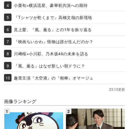
小栗旬×横浜流星、豪華初共演への期待
『Tシャツが乾くまで』高橋文哉の新境地
見上愛、『風、薫る』との1年を振り返る
『映画ちいかわ』怪物は誰が生んだのか？
川﨑桜×小川彩、乃木坂46の未来を語る
『風、薫る』はなぜ新しい朝ドラに？
趣里主演『大空港』の『相棒』オマージュ
23:13更新
画像ランキング