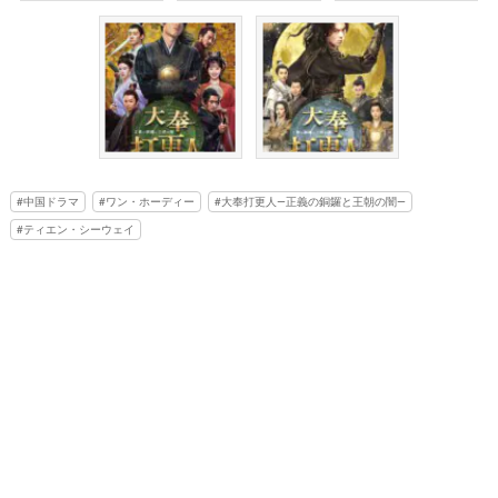
中国ドラマ
ワン・ホーディー
大奉打更人―正義の銅鑼と王朝の闇―
ティエン・シーウェイ