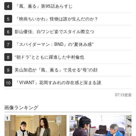
『風、薫る』第95話あらすじ
『映画ちいかわ』怪物は誰が生んだのか？
影山優佳、白ワンピ姿でスタイル際立つ
『スパイダーマン：BND』の“夏休み感”
“朝ドラ”とともに躍進した中村倫也
美山加恋が『風、薫る』で見せる“母”の顔
『VIVANT』花岡すみれの存在感と深まる謎
07:13更新
画像ランキング