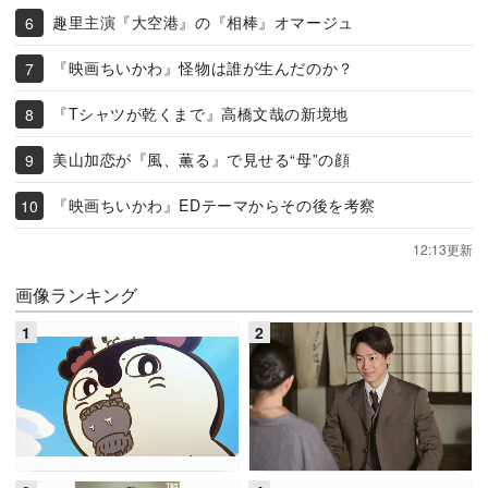
趣里主演『大空港』の『相棒』オマージュ
『映画ちいかわ』怪物は誰が生んだのか？
『Tシャツが乾くまで』高橋文哉の新境地
美山加恋が『風、薫る』で見せる“母”の顔
『映画ちいかわ』EDテーマからその後を考察
12:13更新
画像ランキング