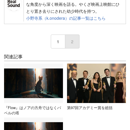
な角度から深く映画を語る。やくざ映画上映館にひ
とり置き去りにされた幼少時代を持つ。
小野寺系（k.onodera）の記事一覧はこちら
1
2
(current)
関連記事
『Flow』はノアの方舟ではなくバ
第97回アカデミー賞を総括
ベルの塔