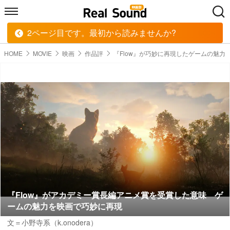
2ページ目です。最初から読みませんか?
HOME
MUSIC
MOVIE
TECH
BOOK
HOME
MOVIE
映画
作品評
『Flow』が巧妙に再現したゲームの魅力
『Flow』がアカデミー賞長編アニメ賞を受賞した意味 ゲ
ームの魅力を映画で巧妙に再現
文＝小野寺系（k.onodera）