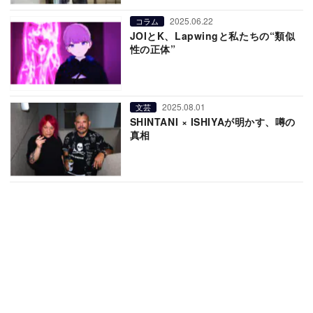
2025.06.22
コラム
JOIとK、Lapwingと私たちの“類似
性の正体”
2025.08.01
文芸
SHINTANI × ISHIYAが明かす、噂の
真相