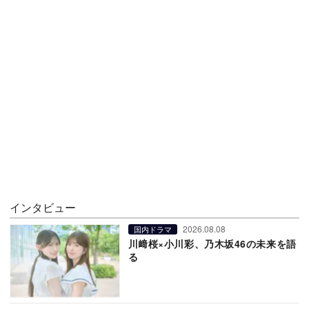
インタビュー
2026.08.08
国内ドラマ
川﨑桜×小川彩、乃木坂46の未来を語
る