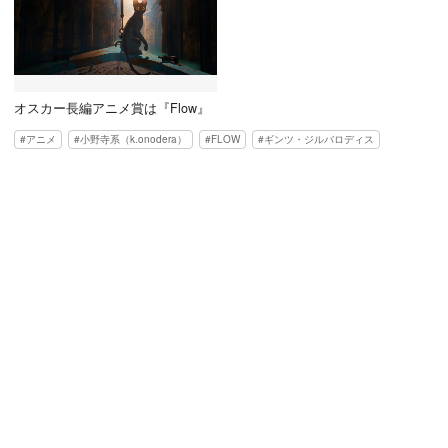
オスカー長編アニメ賞は『Flow』
アニメ
小野寺系（k.onodera）
FLOW
ギンツ・ジルバロディス