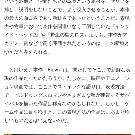
という危機と、仲間たちとの成長という題材を、セリフを
排し、説明をしないことで、より没入させることが、本作
の最大の面白さであり新鮮さであったということだ。表現
力や物量において本作を間違いなく圧倒していた『インサ
イド・ヘッド2』や『野生の島のロズ』よりも、本作がア
カデミー賞などで高く評価されたというのは、この新鮮さ
ゆえだと考えられる。
とはいえ、本作『Flow』は、果たしてそこまで新鮮な表
現の作品だったのだろうか。たしかに、映画やアニメーシ
ョン映画では、ここまでストイックな語り口、表現方法
で、ビルドゥングスロマンやさまざまな種が連帯するサバ
イバルを描いた作品は稀有なのかもしれない。しかし、ゲ
ーム作品に目を移すと、この表現方法の作品は、あまり珍
しいものだとはいえないのだ。