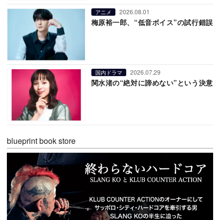
2026.08.01
アニメ
梅原裕一郎、“低音ボイス”の試行錯誤
2026.07.29
国内ドラマ
関水渚の“絶対に諦めない”という決意
blueprint book store