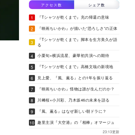
アクセス数
シェア数
『Tシャツが乾くまで』充の帰還の意味
『映画ちいかわ』が描いた“恐ろしさ”の正体
『Tシャツが乾くまで』脚本を生方美久が語
る
小栗旬×横浜流星、豪華初共演への期待
『Tシャツが乾くまで』高橋文哉の新境地
見上愛、『風、薫る』との1年を振り返る
『映画ちいかわ』怪物は誰が生んだのか？
川﨑桜×小川彩、乃木坂46の未来を語る
『風、薫る』はなぜ新しい朝ドラに？
趣里主演『大空港』の『相棒』オマージュ
23:13更新