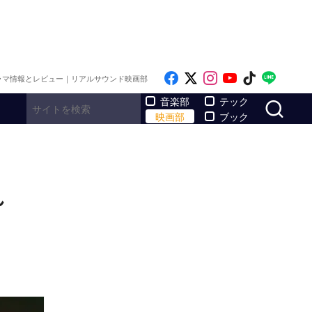
Like on Facebook
Follow on x
Follow on Inst
Follow on Y
Follow on
Follo
ラマ情報とレビュー｜リアルサウンド映画部
サ
音楽部
テック
映画部
ブック
れ