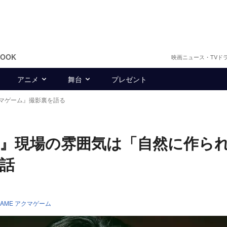
BOOK
映画ニュース・TVド
アニメ
舞台
プレゼント
マゲーム』撮影裏を語る
』現場の雰囲気は「自然に作ら
話
GAME アクマゲーム