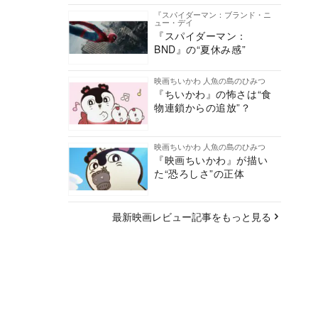
『スパイダーマン：ブランド・ニ
ュー・デイ
『スパイダーマン：
BND』の“夏休み感”
映画ちいかわ 人魚の島のひみつ
『ちいかわ』の怖さは“食
物連鎖からの追放”？
映画ちいかわ 人魚の島のひみつ
『映画ちいかわ』が描い
た“恐ろしさ”の正体
最新映画レビュー記事をもっと見る