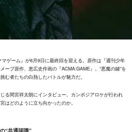
アクマゲーム』が6月9日に最終回を迎える。原作は『週刊少年
ーブ原作、恵広史作画の『ACMA:GAME』。“悪魔の鍵”を
に挑む者たちの白熱したバトルが魅力だ。
じる間宮祥太朗にインタビュー。カンボジアロケが行われ
間宮はどのように立ち向かったのか。
の“共通認識”