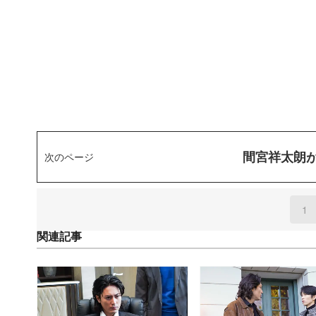
間宮祥太朗
次のページ
1
(
関連記事