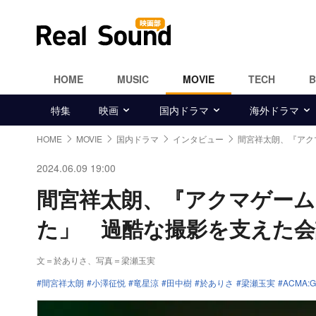
HOME
MUSIC
MOVIE
TECH
特集
映画
国内ドラマ
海外ドラマ
HOME
MOVIE
国内ドラマ
インタビュー
間宮祥太朗、『アク
2024.06.09 19:00
間宮祥太朗、『アクマゲーム
た」 過酷な撮影を支えた会
文＝於ありさ
、
写真＝梁瀬玉実
間宮祥太朗
小澤征悦
竜星涼
田中樹
於ありさ
梁瀬玉実
ACMA: