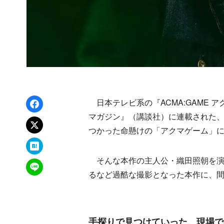
Facebookでシェア
日本テレビ系の『ACMA:GAME 
マガジン』（講談社）に連載された、メ
xでポスト
つかった命懸けの「アクマゲーム」
はてなブックマーク
そんな本作の主人公・織田照朝を演
LINEで送る
るなど過酷な撮影となった本作に、
手探りで見つけていった、現場で