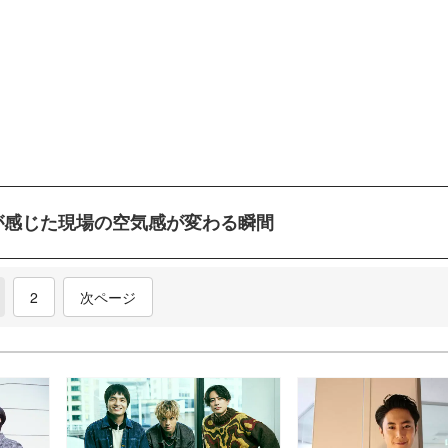
が感じた現場の空気感が変わる瞬間
current)
2
次ページ