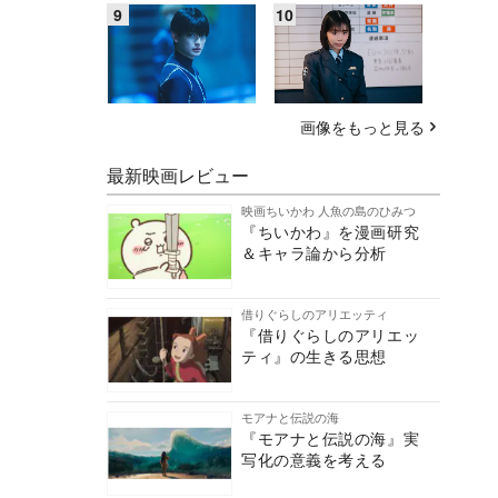
画像をもっと見る
最新映画レビュー
映画ちいかわ 人魚の島のひみつ
『ちいかわ』を漫画研究
＆キャラ論から分析
借りぐらしのアリエッティ
『借りぐらしのアリエッ
ティ』の生きる思想
モアナと伝説の海
『モアナと伝説の海』実
写化の意義を考える