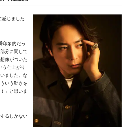
に感じました
番印象的だっ
居部分に関して
で想像がついた
いう仕上がり
ていました。な
こういう動きを
か！」と思いま
像するしかない