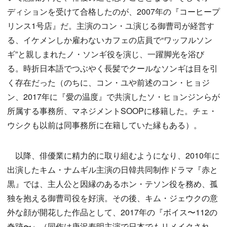
ディションを受けて合格したのが、2007年の『コーヒープ
リンス1号店』だ。主演のコン・ユ演じる御曹司が経営す
る、イケメンしか雇わないカフェの店員で“ワッフルソン
ギ”と親しまれたノ・ソンギ役を演じ、一躍脚光を浴び
る。時折日本語でつぶやく長髪でクールなソンギは目を引
く存在だった（のちに、コン・ユや前述のコン・ヒョジ
ン、2017年に『愛の温度』で共演したソ・ヒョンジンらが
所属する事務所、マネジメントSOOPに移籍した。チェ・
ウシクも以前は同事務所に在籍していた縁もある）。
以降、俳優業に精力的に取り組むようになり、2010年に
出演したキム・ナムギル主演の日韓共同制作ドラマ『赤と
黒』では、主人公と因縁のあるホン・テソン役を務め、孤
独を抱える御曹司役を好演。その後、キム・ジェウクの意
外な顔が開花した作品として、2017年の『ボイス〜112の
奇跡〜』（同作は唐沢寿明主演で日本でもリメイクされ