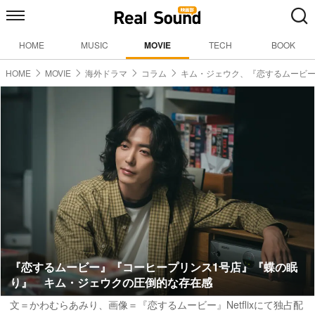
HOME
MUSIC
MOVIE
TECH
BOOK
HOME
MOVIE
海外ドラマ
コラム
キム・ジェウク、『恋するムービ
『恋するムービー』『コーヒープリンス1号店』『蝶の眠
り』 キム・ジェウクの圧倒的な存在感
文＝かわむらあみり
、画像＝『恋するムービー』Netflixにて独占配