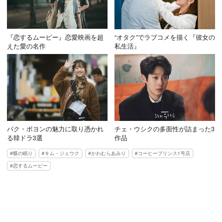
『恋するムービー』恋愛映画を超
“オタク”でラブコメを描く『彼女の
えた愛の名作
私生活』
パク・ボヨンの魅力に取り憑かれ
チェ・ウシクの多面性が詰まった3
る韓ドラ3選
作品
蝶の眠り
キム・ジェウク
かわむらあみり
コーヒープリンス1号店
恋するムービー