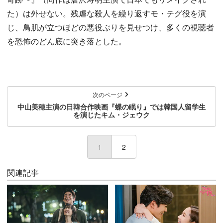
た）は外せない。残虐な殺人を繰り返すモ・テグ役を演
じ、鳥肌が立つほどの悪役ぶりを見せつけ、多くの視聴者
を恐怖のどん底に突き落とした。
次のページ
中山美穂主演の日韓合作映画『蝶の眠り』では韓国人留学生
を演じたキム・ジェウク
1
(current)
2
関連記事