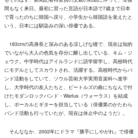
間もなく来日。最初に習った言語が日本語で7歳まで日本
で育ったのちに韓国へ戻り、小学生から韓国語を覚えたと
いう、日本には馴染みの深い俳優である。
183cmの高身長と深みのある涼しげな瞳で、現在は知的
でいながら大人の色気を存分に醸し出している、キム・ジ
ェウク。中学時代はアイルランドに語学留学し、高校時代
にモデルとしてスカウトされ、活躍する。高校時代からバ
ンド活動をしていて、ソウル芸術大学実用音楽科へ進学
し、大学時代の友人たちと、ビートルズの曲にちなんで付
けたモダンロックバンド・Warlus（ウォーラス）を結成
し、ボーカルとギターを担当している（俳優業のかたわら
バンド活動も行っていたが、現在は休止中のようだ）。
そんななか、2002年にドラマ『勝手にしやがれ』で俳優