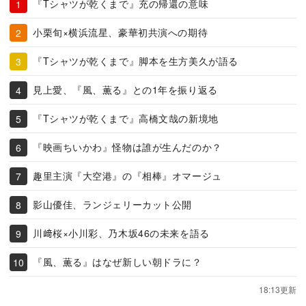
『Tシャツが乾くまで』充の帰還の意味
小栗旬×横浜流星、豪華初共演への期待
『Tシャツが乾くまで』脚本を生方美久が語る
見上愛、『風、薫る』との1年を振り返る
『Tシャツが乾くまで』高橋文哉の新境地
『映画ちいかわ』怪物は誰が生んだのか？
趣里主演『大空港』の『相棒』オマージュ
影山優佳、ランジェリーカット公開
川﨑桜×小川彩、乃木坂46の未来を語る
『風、薫る』はなぜ新しい朝ドラに？
18:13更新