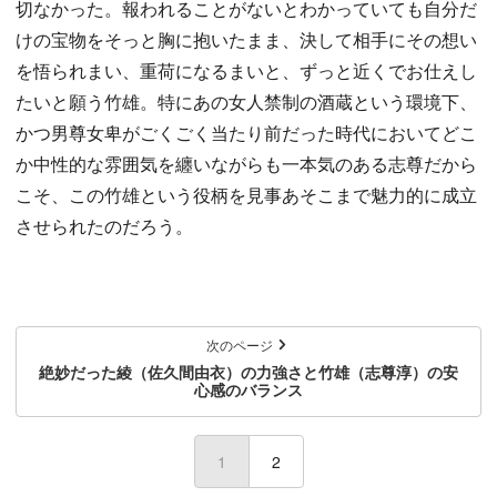
切なかった。報われることがないとわかっていても自分だ
けの宝物をそっと胸に抱いたまま、決して相手にその想い
を悟られまい、重荷になるまいと、ずっと近くでお仕えし
たいと願う竹雄。特にあの女人禁制の酒蔵という環境下、
かつ男尊女卑がごくごく当たり前だった時代においてどこ
か中性的な雰囲気を纏いながらも一本気のある志尊だから
こそ、この竹雄という役柄を見事あそこまで魅力的に成立
させられたのだろう。
次のページ
絶妙だった綾（佐久間由衣）の力強さと竹雄（志尊淳）の安
心感のバランス
1
(current)
2