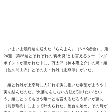
いよいよ最終週を迎えた『らんまん』（NHK総合）。第
24週、第25週とそれぞれの“再出発”とも言えるターニング
ポイントが描かれた中に、万太郎（神木隆之介）の姉・綾
（佐久間由衣）とその夫・竹雄（志尊淳）がいた。
綾と竹雄が上京時に人知れず胸に抱いた希望がようやく
実を結んだのだ。“火落ちをしない方法が知りたい”とい
う、綾にとってもはや唯一とも言えるだろう願いが藤丸
（前原瑞樹）によって叶えられた。屋台を始め、その時が