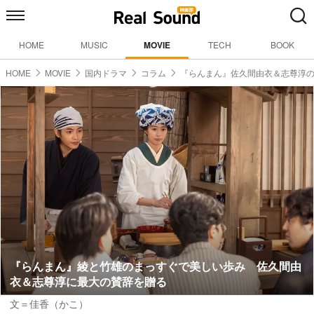
HOME
MUSIC
MOVIE
TECH
BOOK
HOME
MOVIE
国内ドラマ
コラム
『らんまん』佐久間由衣＆志尊淳
『らんまん』綾と竹雄のまっすぐで美しい歩み 佐久間由
衣＆志尊淳に最大の賛辞を贈る
文＝佳香（かこ）