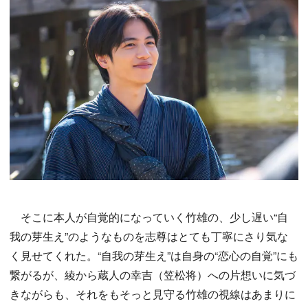
そこに本人が自覚的になっていく竹雄の、少し遅い“自
我の芽生え”のようなものを志尊はとても丁寧にさり気な
く見せてくれた。“自我の芽生え”は自身の“恋心の自覚”にも
繋がるが、綾から蔵人の幸吉（笠松将）への片想いに気づ
きながらも、それをもそっと見守る竹雄の視線はあまりに