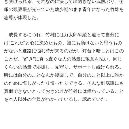
き受けられる、それなのに決して出過ぎない成熟ぶり、俯
瞰の観察眼が光っていた幼少期のまま青年になった竹雄を
志尊が体現した。
成長するにつれ、竹雄には万太郎や綾と違って自分に
は“これだ”と心に決めたもの、誰にも負けないと思うもの
がないと進路に悩む時が来るのだが、灯台下暗しとはこの
ことだ。“好き”に真っ直ぐな人の熱量に敬意を払い、同じ
くらいの熱量で応援し、見守り、サポートし続けられる。
時には自分のことなんか後回しで、自分のこと以上に誰か
のために悔しがったり憤ったりできる。そんな到底誰にも
真似できないとっておきの才が竹雄には備わっていること
を本人以外の全員がわかっているし、認めていた。