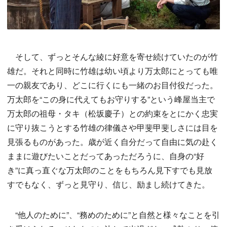
そして、ずっとそんな綾に好意を寄せ続けていたのが竹
雄だ。それと同時に竹雄は幼い頃より万太郎にとっても唯
一の親友であり、どこに行くにも一緒のお目付役だった。
万太郎を“この身に代えてもお守りする”という峰屋当主で
万太郎の祖母・タキ（松坂慶子）との約束をとにかく忠実
に守り抜こうとする竹雄の律儀さや甲斐甲斐しさには目を
見張るものがあった。歳が近く自分だって自由に気の赴く
ままに遊びたいことだってあっただろうに、自身の“好
き”に真っ直ぐな万太郎のことをもちろん見下すでも見放
すでもなく、ずっと見守り、信じ、励まし続けてきた。
“他人のために”、“務めのために”と自然と様々なことを引