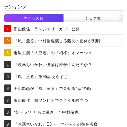
ランキング
アクセス数
シェア数
影山優佳、ランジェリーカット公開
『風、薫る』中村倫也演じる藤次の正体が判明
趣里主演『大空港』の『相棒』オマージュ
『映画ちいかわ』怪物は誰が生んだのか？
『風、薫る』第95話あらすじ
美山加恋が『風、薫る』で見せる“母”の顔
影山優佳、白ワンピ姿でスタイル際立つ
“朝ドラ”とともに躍進した中村倫也
『映画ちいかわ』EDテーマからその後を考察