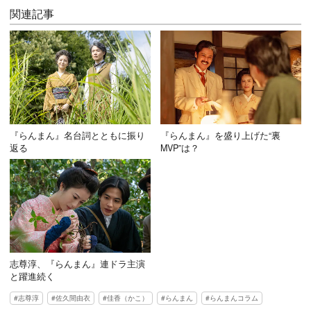
関連記事
『らんまん』名台詞とともに振り
『らんまん』を盛り上げた“裏
返る
MVP”は？
志尊淳、『らんまん』連ドラ主演
と躍進続く
志尊淳
佐久間由衣
佳香（かこ）
らんまん
らんまんコラム