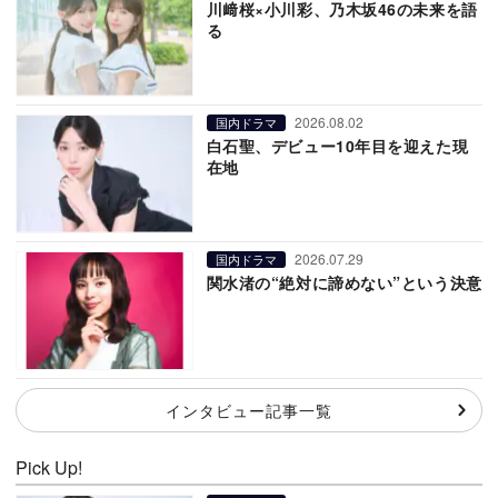
川﨑桜×小川彩、乃木坂46の未来を語
る
2026.08.02
国内ドラマ
白石聖、デビュー10年目を迎えた現
在地
2026.07.29
国内ドラマ
関水渚の“絶対に諦めない”という決意
インタビュー記事一覧
Pick Up!