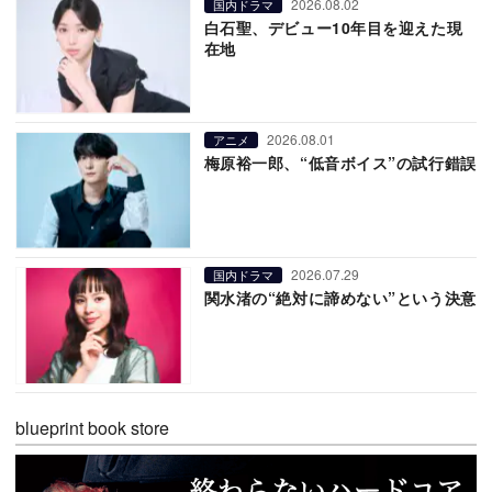
2026.08.02
国内ドラマ
白石聖、デビュー10年目を迎えた現
在地
2026.08.01
アニメ
梅原裕一郎、“低音ボイス”の試行錯誤
2026.07.29
国内ドラマ
関水渚の“絶対に諦めない”という決意
blueprint book store