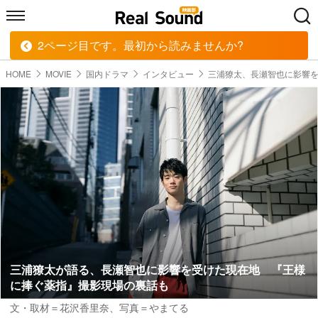
2ページ目です。最初から読みませんか?
HOME
MUSIC
MOVIE
TECH
BOOK
HOME
MOVIE
国内ドラマ
インタビュー
三浦獠太、長瀬智也に影響
三浦獠太が語る、長瀬智也に影響を受けた現在地 『王様
に捧ぐ薬指』撮影現場の裏話も
文・取材＝花沢香里奈
、
写真＝やまてる