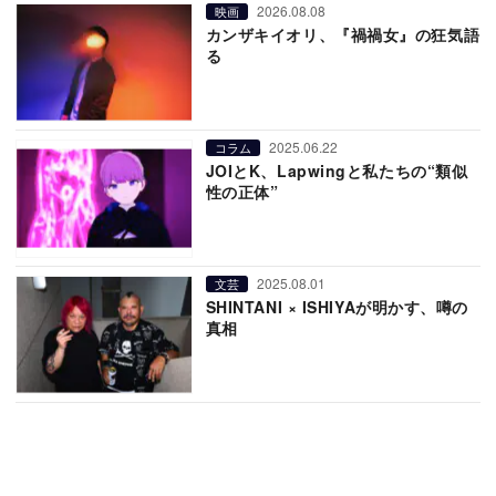
2026.08.08
映画
カンザキイオリ、『禍禍女』の狂気語
る
2025.06.22
コラム
JOIとK、Lapwingと私たちの“類似
性の正体”
2025.08.01
文芸
SHINTANI × ISHIYAが明かす、噂の
真相