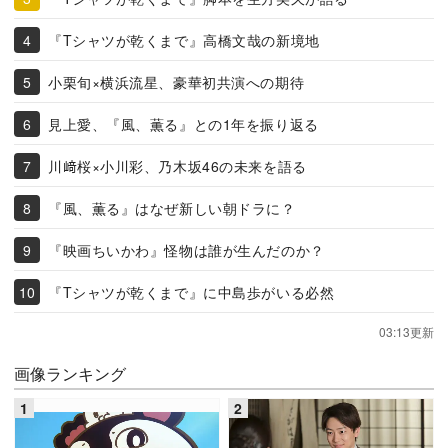
『Tシャツが乾くまで』高橋文哉の新境地
小栗旬×横浜流星、豪華初共演への期待
見上愛、『風、薫る』との1年を振り返る
川﨑桜×小川彩、乃木坂46の未来を語る
『風、薫る』はなぜ新しい朝ドラに？
『映画ちいかわ』怪物は誰が生んだのか？
『Tシャツが乾くまで』に中島歩がいる必然
03:13更新
画像ランキング