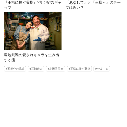
『王様に捧ぐ薬指』“信じる”のギャ
『あなして』と『王様～』のテー
ップ
マは近い？
塚地武雅の愛されキャラを生み出
す才能
五等分の花嫁
三浦獠太
花沢香里奈
王様に捧ぐ薬指
やまてる