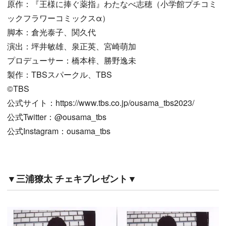
原作：『王様に捧ぐ薬指』わたなべ志穂（小学館プチコミ
ックフラワーコミックスα）
脚本：倉光泰子、関久代
演出：坪井敏雄、泉正英、宮崎萌加
プロデューサー：橋本梓、勝野逸未
製作：TBSスパークル、TBS
©︎TBS
公式サイト：https://www.tbs.co.jp/ousama_tbs2023/
公式Twitter：@ousama_tbs
公式Instagram：ousama_tbs
▼三浦獠太 チェキプレゼント▼