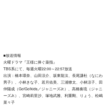
■放送情報
火曜ドラマ『王様に捧ぐ薬指』
TBS系にて、毎週火曜22:00～22:57放送
出演：橋本環奈、山田涼介、坂東龍汰、長尾謙杜（なにわ
男子）、小林きな子、若月佑美、三浦獠太、小林涼子、田
仲陽成（Go!Go!kids／ジャニーズJr.）、高橋奏琉（ジャニ
ーズJr.）、宮崎莉里沙、塚地武雅、利重剛、りょう、松嶋
菜々子