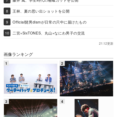
王林、夏の思い出ショットを公開
Official髭男dismが日常の只中に届けたもの
二宮×SixTONES、丸山×なにわ男子の交流
21:12更新
画像ランキング