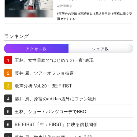
で出演している三浦獠太。明るく純粋な竹
花沢香里奈
本は、登場する…
五等分の花嫁
三浦獠太
花沢香里奈
王様に捧ぐ薬
指
やまてる
ランキング
アクセス数
シェア数
王林、女性目線で“はじめての一夜”表現
藤井 風、ツアーオフショ披露
歌声分析 Vol.20：BE:FIRST
藤井 風、原宿のadidas店外にファン殺到
王林、ショートパンツコーデでBBQ
BE:FIRST『生：FIRST』に映る信頼関係
藤井 風、学生時代の秘蔵カットを公開