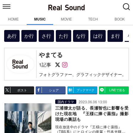
HOME
MUSIC
MOVIE
TECH
BOOK
あ行
か行
さ行
た行
な行
は行
ま行
や
やまてる
Follow on SNS
Follow on SNS
1記事
フォトグラファー、グラフィックデザイナー。
ポスト
シェア
ブックマーク
LINEで送る
2023.06.06 13:00
国内ドラマ
三浦獠太が語る、長瀬智也に影響を受
けた現在地 『王様に捧ぐ薬指』撮影
現場の裏話も
現在放送中のドラマ『王様に捧ぐ薬指』
（TBS系）にヒロインの後輩・竹本光輝役