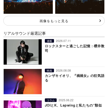
画像をもっと見る
リアルサウンド厳選記事
2026.07.11
連載
ロックスターと過ごした記憶：櫻井敦
司
2026.08.08
映画
カンザキイオリ、『禍禍女』の狂気語
る
2025.06.22
コラム
JOIとK、Lapwingと私たちの“類似