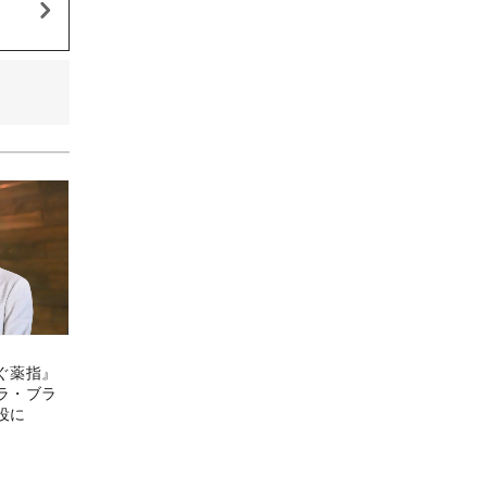
ぐ薬指』
ラ・ブラ
役に