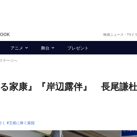
BOOK
映画ニュース・TVド
アニメ
舞台
プレゼント
ステージへ
る家康』『岸辺露伴』 長尾謙
行く
王様に捧ぐ薬指