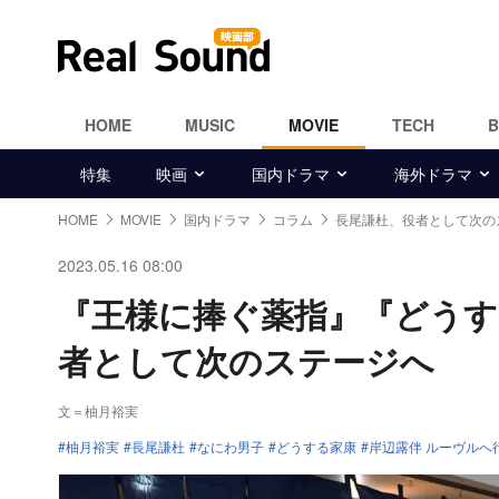
HOME
MUSIC
MOVIE
TECH
特集
映画
国内ドラマ
海外ドラマ
HOME
MOVIE
国内ドラマ
コラム
長尾謙杜、役者として次の
2023.05.16 08:00
『王様に捧ぐ薬指』『どうす
者として次のステージへ
文＝柚月裕実
柚月裕実
長尾謙杜
なにわ男子
どうする家康
岸辺露伴 ルーヴルへ