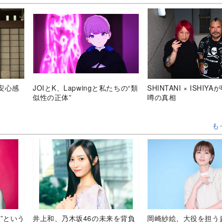
安心感
JOIとK、Lapwingと私たちの“類
SHINTANI × ISHIY
似性の正体”
噂の真相
も
”という
井上和、乃木坂46の未来を背負
岡崎紗絵、大役を担う