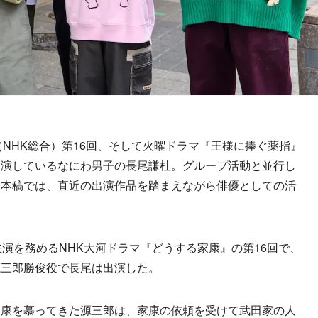
NHK総合）第16回、そして火曜ドラマ『王様に捧ぐ薬指』
出演しているなにわ男子の長尾謙杜。グループ活動と並行し
。本稿では、直近の出演作品を踏まえながら俳優としての活
演を務めるNHK大河ドラマ『どうする家康』の第16回で、
源三郎勝俊役で長尾は出演した。
康を慕ってきた源三郎は、家康の依頼を受けて武田家の人