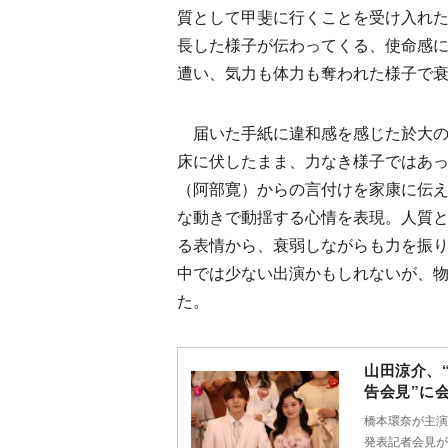
質として甲斐に行くことを受け入れ
長した様子が伝わってくる、使命感
遭い、気力も体力も奪われた様子で
届いた手紙に違和感を感じた於大の
床に伏したまま、力なき様子ではあ
（阿部寛）からの言付けを家康に伝
な動きで動揺する心情を表現。人質
る表情から、衰弱しながらも力を振
中では少ない出演かもしれないが、
た。
山田涼介、
告会見”に
橋本環奈が主演
発表記者会見が