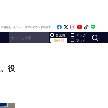
Like on Facebook
Follow on x
Follow on Inst
Follow on Y
Follow on
Follo
ラマ情報とレビュー｜リアルサウンド映画部
サ
音楽部
テック
映画部
ブック
杜、役