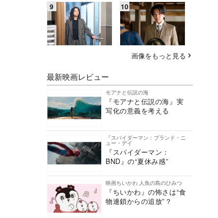
画像をもっと見る
最新映画レビュー
モアナと伝説の海
『モアナと伝説の海』実
写化の意義を考える
『スパイダーマン：ブランド・ニ
ュー・デイ
『スパイダーマン：
BND』の“夏休み感”
映画ちいかわ 人魚の島のひみつ
『ちいかわ』の怖さは“食
物連鎖からの追放”？