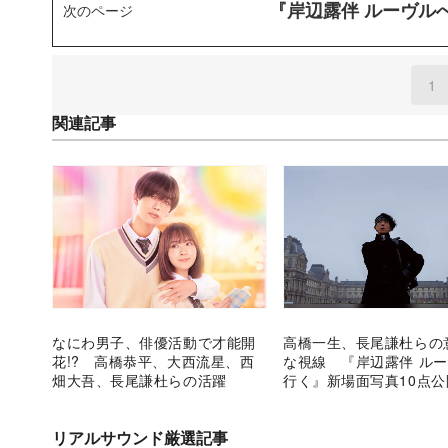
『岸辺露伴 ルーヴル
次のページ
1
(
関連記事
なにわ男子、俳優活動で才能開
高橋一生、長尾謙杜らの
花!? 高橋恭平、大西流星、西
な視線 『岸辺露伴 ル
畑大吾、長尾謙杜らの活躍
行く』新場面写真10点公
リアルサウンド厳選記事