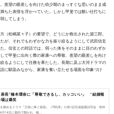
た。羨望の眼差しを向けた幼少期のまっすぐな思いのまま成
に満ちた表情を浮かべていた。しかし甲斐では酷い仕打ちに
衰弱してしまう。
方（松嶋菜々子）の要望で、どうにか救出された源三郎。
ったが、それでもわずかな力を振り絞るようにして武田信玄
えた。信玄との対話では、弱った体をそのままに目のわずか
として甲斐に出向く際の家康への尊敬、羨望の眼差しを向け
り絞るようにして任務を果たした。長期に及ぶ大河ドラマの
物語に馴染みながら、家康を奮い立たせる場面を印象づけ
“座長”橋本環奈に「尊敬できるし、カッコいい」 “結婚報
会場は爆笑
を務めるドラマ『王様に捧ぐ薬指』（TBS系）の第1話完成披露試写会・制作
4月14日に都内で開かれ、橋…