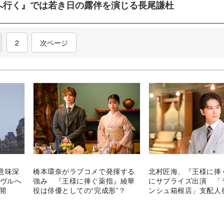
へ行く』では若き日の露伴を演じる長尾謙杜
current)
2
次ページ
意味深
橋本環奈がラブコメで発揮する
北村匠海、『王様に捧
ーヴルへ
強み 『王様に捧ぐ薬指』綾華
にサプライズ出演 「
開
役は俳優としての“完成形”？
ンシュ箱根店」支配人