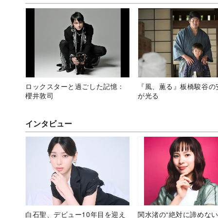
ロックスターと過ごした記憶：
『風、薫る』板橋駿谷の
櫻井敦司
が光る
インタビュー
白石聖、デビュー10年目を迎え
関水渚の“絶対に諦めない