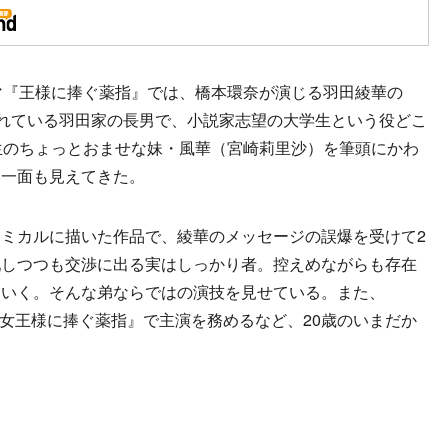
マ『王様に捧ぐ薬指』では、橋本環奈が演じる羽田綾華の
されている羽田家の長男で、小説家志望の大学生という役どこ
生のちょっとおませな妹・風華（宮崎莉里沙）を筆頭にかわ
い一面も見えてきた。
ミカルに描いた作品で、綾華のメッセージの誤爆を受けて2
配しつつも交渉に出る実はしっかり者。控えめながらも存在
ていく。そんな弟ならではの演技を見せている。また、
て『女王様に捧ぐ薬指』で主演を務めるなど、20歳のいまだか
。