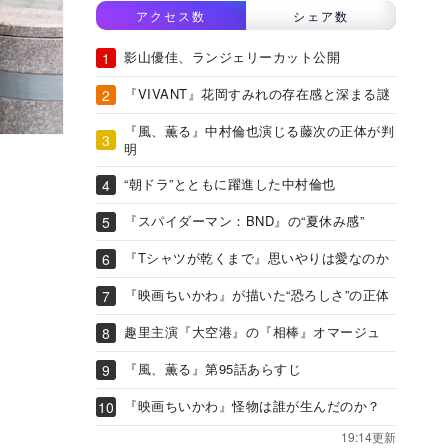
アクセス数
シェア数
影山優佳、ランジェリーカット公開
『VIVANT』花岡すみれの存在感と深まる謎
『風、薫る』中村倫也演じる藤次の正体が判
明
“朝ドラ”とともに躍進した中村倫也
『スパイダーマン：BND』の“夏休み感”
『Tシャツが乾くまで』思いやりは愛なのか
『映画ちいかわ』が描いた“恐ろしさ”の正体
趣里主演『大空港』の『相棒』オマージュ
『風、薫る』第95話あらすじ
『映画ちいかわ』怪物は誰が生んだのか？
19:14更新