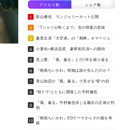
アクセス数
シェア数
影山優佳、ランジェリーカット公開
『Tシャツが乾くまで』充の帰還の意味
趣里主演『大空港』の『相棒』オマージュ
小栗旬×横浜流星、豪華初共演への期待
見上愛、『風、薫る』との1年を振り返る
『映画ちいかわ』怪物は誰が生んだのか？
美山加恋が『風、薫る』で見せる“母”の顔
“朝ドラ”とともに躍進した中村倫也
『風、薫る』中村倫也演じる藤次の正体が判
明
『映画ちいかわ』EDテーマからその後を考
察