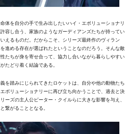
命体を自分の手で生み出したいハイ・エボリューショナリ
て許容し合う、家族のようなガーディアンズたちが持ってい
といえるものだ。だからこそ、シリーズ最終作のヴィラン
究を進める存在が選ばれたということなのだろう。そんな敵
個性たちが身を寄せ合って、協力し合いながら暮らしやすい
ズがたどり着く結論である。
義を踏みにじられてきたロケットは、自分や他の動物たち
・エボリューショナリーに再び立ち向かうことで、過去と決
シリーズの主人公ピーター・クイルらに大きな影響を与え、
へと繋がることとなる。