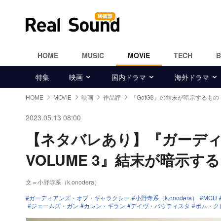
HOME
MUSIC
MOVIE
TECH
特集
映画
国内ドラマ
海外ドラマ
HOME
MOVIE
映画
作品評
『GotG3』の結末が暗示するもの
2023.05.13 08:00
【ネタバレあり】『ガーデ
VOLUME 3』結末が暗示す
文＝小野寺系（k.onodera）
ガーディアンズ・オブ・ギャラクシー
小野寺系（k.onodera）
MCU
ジェームズ・ガン
カレン・ギラン
デイヴ・バウティスタ
ポム・ク