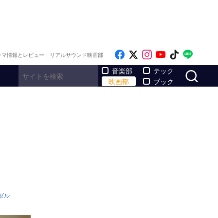
Like on Facebook
Follow on x
Follow on Inst
Follow on Y
Follow on
Follo
ラマ情報とレビュー｜リアルサウンド映画部
サ
音楽部
テック
映画部
ブック
ゼル