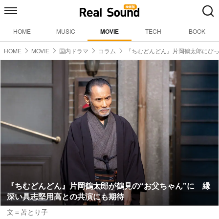
HOME
MUSIC
MOVIE
TECH
BOOK
HOME
MOVIE
国内ドラマ
コラム
『ちむどんどん』片岡鶴太郎にぴ
『ちむどんどん』片岡鶴太郎が鶴見の“お父ちゃん”に 縁
深い具志堅用高との共演にも期待
文＝苫とり子