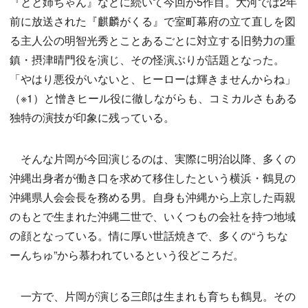
『とと姉ちゃん』などに続いて今回が5作目。大河では2年
前に放送された『麒麟がくる』で室町幕府の立て直しを図
る主人公の明智光秀とことあるごとに対立する旧勢力の重
鎮・摂津晴門役を演じ、その怪演ぶりが話題となった。
「やはり悪役がいないと、ヒーローは輝きませんからね」
（※1）と憎きヒール役に徹しながらも、コミカルさもある
独特の演技が印象に残っている。
そんな片岡が今回演じるのは、実際に明治以降、多くの
沖縄出身者が働き口を求めて移住したという横浜・鶴見の
沖縄県人会会長を務める男。自身も沖縄から上京した両親
のもとで生まれた沖縄二世で、いくつもの会社を持つ地域
の顔となっている。情に厚い世話焼きで、多くの“うちな
ーんちゅ”から慕われているという役どころだ。
一方で、片岡が演じる三郎は生まれも育ちも鶴見。その