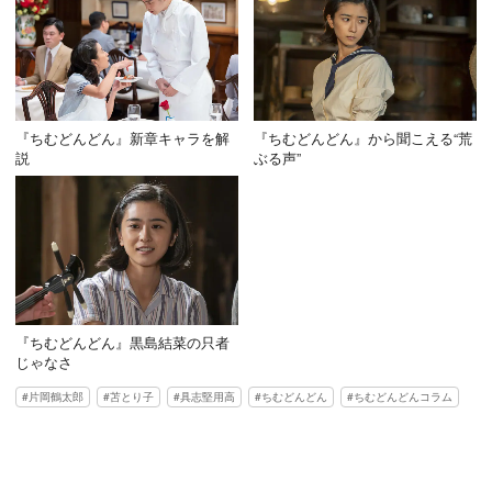
『ちむどんどん』新章キャラを解
『ちむどんどん』から聞こえる“荒
説
ぶる声”
『ちむどんどん』黒島結菜の只者
じゃなさ
片岡鶴太郎
苫とり子
具志堅用高
ちむどんどん
ちむどんどんコラム