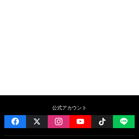
公式アカウント
facebook
x
instagram
YouTube
Follow on 
LI