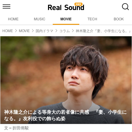
HOME
MUSIC
MOVIE
TECH
BOOK
HOME
MOVIE
国内ドラマ
コラム
神木隆之介『妻、小学生になる。
神木隆之介による等身大の若者像に共感 『妻、小学生に
なる。』友利役での飾らぬ姿
文＝折田侑駿