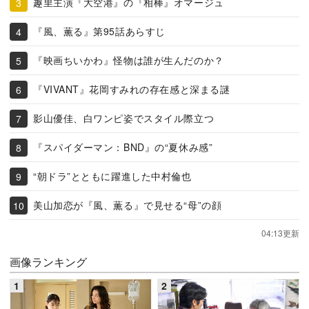
趣里主演『大空港』の『相棒』オマージュ
『風、薫る』第95話あらすじ
『映画ちいかわ』怪物は誰が生んだのか？
『VIVANT』花岡すみれの存在感と深まる謎
影山優佳、白ワンピ姿でスタイル際立つ
『スパイダーマン：BND』の“夏休み感”
“朝ドラ”とともに躍進した中村倫也
美山加恋が『風、薫る』で見せる“母”の顔
04:13更新
画像ランキング