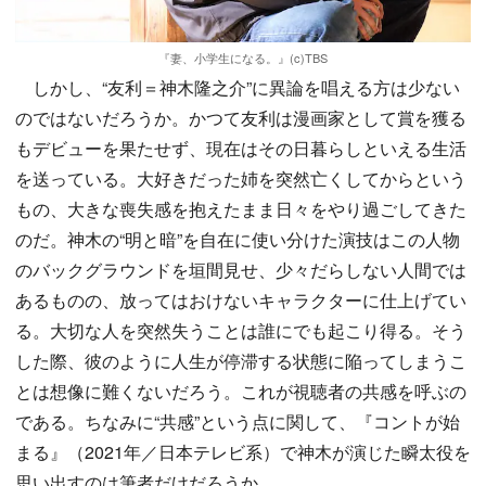
『妻、小学生になる。』(c)TBS
しかし、“友利＝神木隆之介”に異論を唱える方は少ない
のではないだろうか。かつて友利は漫画家として賞を獲る
もデビューを果たせず、現在はその日暮らしといえる生活
を送っている。大好きだった姉を突然亡くしてからという
もの、大きな喪失感を抱えたまま日々をやり過ごしてきた
のだ。神木の“明と暗”を自在に使い分けた演技はこの人物
のバックグラウンドを垣間見せ、少々だらしない人間では
あるものの、放ってはおけないキャラクターに仕上げてい
る。大切な人を突然失うことは誰にでも起こり得る。そう
した際、彼のように人生が停滞する状態に陥ってしまうこ
とは想像に難くないだろう。これが視聴者の共感を呼ぶの
である。ちなみに“共感”という点に関して、『コントが始
まる』（2021年／日本テレビ系）で神木が演じた瞬太役を
思い出すのは筆者だけだろうか。