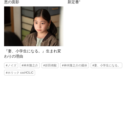
恵の面影
新定番”
『妻、小学生になる。』生まれ変
わりの理由
ノイズ
神木隆之介
折田侑駿
神木隆之介の撮休
妻、小学生になる。
ホリック xxxHOLiC