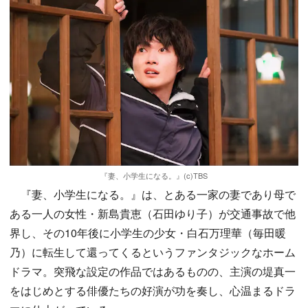
『妻、小学生になる。』(c)TBS
『妻、小学生になる。』は、とある一家の妻であり母で
ある一人の女性・新島貴恵（石田ゆり子）が交通事故で他
界し、その10年後に小学生の少女・白石万理華（毎田暖
乃）に転生して還ってくるというファンタジックなホーム
ドラマ。突飛な設定の作品ではあるものの、主演の堤真一
をはじめとする俳優たちの好演が功を奏し、心温まるドラ