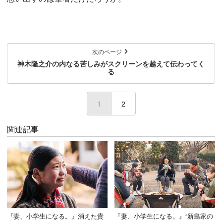
次のページ
神木隆之介の内なる苦しみがスクリーンを越えて伝わってく
る
1
(current)
2
関連記事
『妻、小学生になる。』消えた貴
『妻、小学生になる。』“新島家の