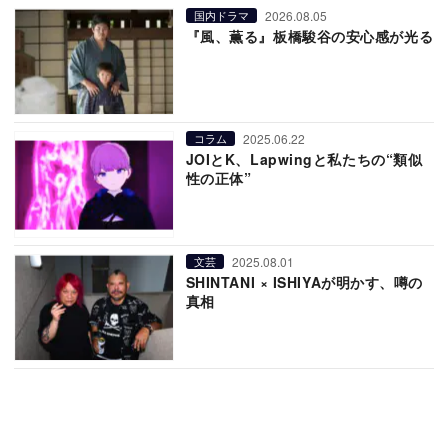
2026.08.05
国内ドラマ
『風、薫る』板橋駿谷の安心感が光る
2025.06.22
コラム
JOIとK、Lapwingと私たちの“類似
性の正体”
2025.08.01
文芸
SHINTANI × ISHIYAが明かす、噂の
真相