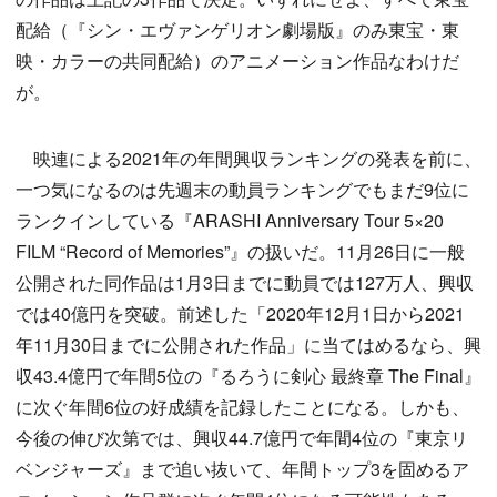
配給（『シン・エヴァンゲリオン劇場版』のみ東宝・東
映・カラーの共同配給）のアニメーション作品なわけだ
が。
映連による2021年の年間興収ランキングの発表を前に、
一つ気になるのは先週末の動員ランキングでもまだ9位に
ランクインしている『ARASHI Anniversary Tour 5×20
FILM “Record of Memories”』の扱いだ。11月26日に一般
公開された同作品は1月3日までに動員では127万人、興収
では40億円を突破。前述した「2020年12月1日から2021
年11月30日までに公開された作品」に当てはめるなら、興
収43.4億円で年間5位の『るろうに剣心 最終章 The Final』
に次ぐ年間6位の好成績を記録したことになる。しかも、
今後の伸び次第では、興収44.7億円で年間4位の『東京リ
ベンジャーズ』まで追い抜いて、年間トップ3を固めるア