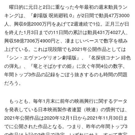
曜日的に元日と2日に重なった今年最初の週末動員ラン
キングは、『劇場版 呪術廻戦 0』が2日間で動員47万3000
人、興収6億2000万円をあげて2週連続で1位。正月三が日
を終えた1月3日までの11日間の累計は動員431万4027人、
興収58億7306万4900円と、凄まじいペースで数字を積み
上げている。これは現段階でも2021年公開作品としては
『シン・エヴァンゲリオン劇場版』、『名探偵コナン 緋色
の弾丸』、『竜とそばかすの姫』に次ぐ年間4位の数字。
年間トップ3作品の記録をごぼう抜きするのも時間の問題
だろう。
もっとも、毎年1月末に前年の映画興行に関するデータ
を発表している日本映画製作者連盟（映連）の慣例では、
2021年公開作品は2020年12月1日から2021年11月30日ま
でに公開された作品となる。つまり、昨年の年間トップ3
の作品は上記の3作品で決定。いずれにせよ、すべて東宝