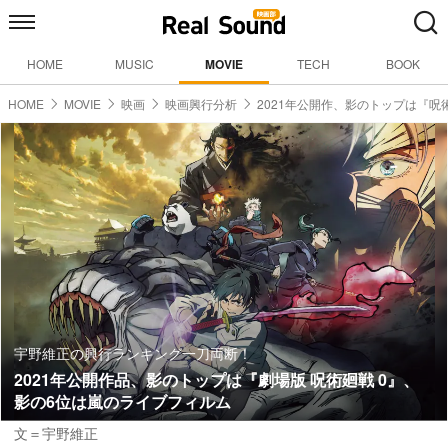
HOME
MUSIC
MOVIE
TECH
BOOK
HOME
MOVIE
映画
映画興行分析
2021年公開作、影のトップは『呪
宇野維正の興行ランキング一刀両断！
2021年公開作品、影のトップは『劇場版 呪術廻戦 0』、
影の6位は嵐のライブフィルム
文＝宇野維正