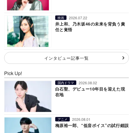
2026.07.22
映画
井上和、乃木坂46の未来を背負う責
任と覚悟
インタビュー記事一覧
Pick Up!
2026.08.02
国内ドラマ
白石聖、デビュー10年目を迎えた現
在地
2026.08.01
アニメ
梅原裕一郎、“低音ボイス”の試行錯誤