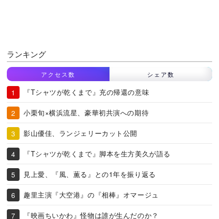
ランキング
アクセス数
シェア数
『Tシャツが乾くまで』充の帰還の意味
小栗旬×横浜流星、豪華初共演への期待
影山優佳、ランジェリーカット公開
『Tシャツが乾くまで』脚本を生方美久が語る
見上愛、『風、薫る』との1年を振り返る
趣里主演『大空港』の『相棒』オマージュ
『映画ちいかわ』怪物は誰が生んだのか？