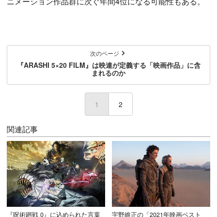
ニメーション作品群に次ぐ年間4位になる可能性もある。
次のページ
『ARASHI 5×20 FILM』は映連が定義する「映画作品」に含
まれるのか
1
(current)
2
関連記事
『呪術廻戦 0』に込められた言葉
宇野維正の「2021年映画ベスト