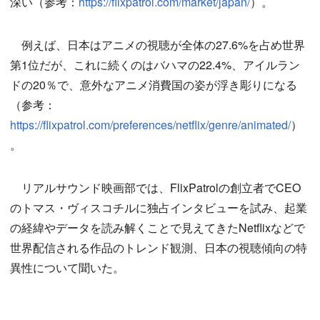
深い（参考：
https://flixpatrol.com/market/japan/
）。
例えば、日本はアニメの視聴が全体の27.6%を占め世界
第1位だが、これに続くのはバハマの22.4%、アイルラン
ドの20％で、意外なアニメ消費国の姿が浮き彫りになる
（参考：
https://flixpatrol.com/preferences/netflix/genre/animated/
）
。
リアルサウンド映画部では、FlixPatrolの創立者でCEO
のトマス・ヴィスコチルに独占インタビューを試み、起業
の経緯やデータを読み解くことで見えてきたNetflixなどで
世界配信される作品のトレンド観測、日本の視聴傾向の特
異性について聞いた。