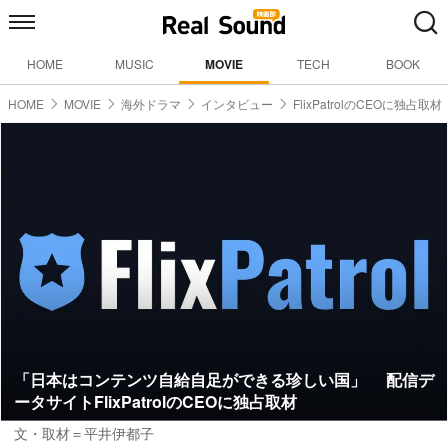
HOME
MUSIC
MOVIE
TECH
BOOK
HOME
MOVIE
海外ドラマ
インタビュー
FlixPatrolのCEOに独占取材
「日本はコンテンツ自給自足ができる珍しい国」 配信デ
ータサイトFlixPatrolのCEOに独占取材
文・取材＝平井伊都子