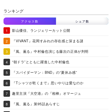
ランキング
アクセス数
シェア数
影山優佳、ランジェリーカット公開
『VIVANT』花岡すみれの存在感と深まる謎
『風、薫る』中村倫也演じる藤次の正体が判明
“朝ドラ”とともに躍進した中村倫也
『スパイダーマン：BND』の“夏休み感”
『Tシャツが乾くまで』思いやりは愛なのか
趣里主演『大空港』の『相棒』オマージュ
『風、薫る』第95話あらすじ