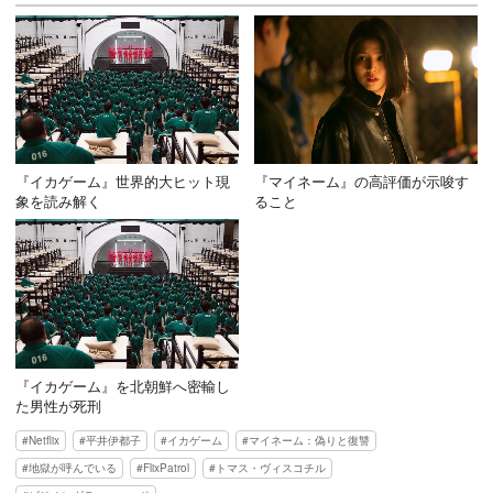
『イカゲーム』世界的大ヒット現
『マイネーム』の高評価が示唆す
象を読み解く
ること
『イカゲーム』を北朝鮮へ密輸し
た男性が死刑
Netflix
平井伊都子
イカゲーム
マイネーム：偽りと復讐
地獄が呼んでいる
FlixPatrol
トマス・ヴィスコチル