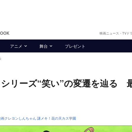
BOOK
映画ニュース・TVド
アニメ
舞台
プレゼント
る
シリーズ“笑い”の変遷を辿る 
映画クレヨンしんちゃん 謎メキ！花の天カス学園