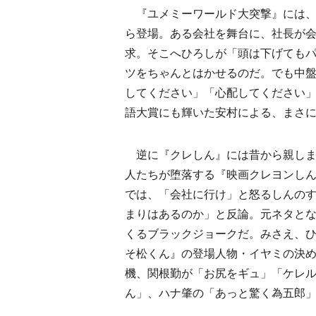
『ユメミーワールド大突撃』には、
ら登場。ある会社を舞台に、社長が
求。そこへひろしが「頭は下げても
ツをちゃんとはかせるのだ。でも中
してください」「心配してください」
語大賞にも輝いた安村による、まさ
逆に『クレしん』には昔から親しま
人たちが堕落する『映画クレヨンしんち
では、「会社に行け」と怒るしんの
まりはあるのか」と反論。元ネタと
くるブラックジョークだ。みさえ、
そ松くん』の登場人物・イヤミの決
機、関根勤が「お尻をギュ」「ケレ
ん」、ハナ肇の「あっと驚く為五郎