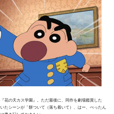
『花の天カス学園』。ただ最後に、同作を劇場鑑賞した
ていたシーンが「餅ついて（落ち着いて）、はー、ぺったん