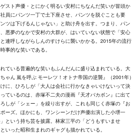
ゲスト声優・とにかく明るい安村にちなんだ笑いが冒頭か
会社員にパンツ一丁で土下座させ、パンツを脱ぐことも要
パンツは下げるんじゃない」と助け舟を出す。つまり、パン
盤、悪夢のなかで安村の大群が、はいていない状態で「安心
と連呼しながらしんのすけらに襲いかかる。2015年の流行
に時事的な笑いである。
れている普遍的な笑いもふんだんに盛り込まれている。大
ゃん 嵐を呼ぶ モーレツ！オトナ帝国の逆襲』（2001年）
すけに、ひろしが「大人は会社に行かなきゃいけないって決
なっているのは、赤塚不二夫の漫画『天才バカボン』に出て
ひろしが「シェー」を繰り出すが、これも同じく赤塚の『お
めポーズ。ほかにも、ワンシーンだけ声優出演した小堺一
ル」という持ち芸を披露。林家三平の「どうもすいませ
」といった昭和生まれのギャグも描かれている。