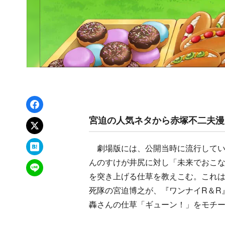
Facebookでシェア
宮迫の人気ネタから赤塚不二夫漫
xでポスト
はてなブックマーク
劇場版には、公開当時に流行してい
んのすけが井尻に対し「未来でおこ
LINEで送る
を突き上げる仕草を教えこむ。これ
死隊の宮迫博之が、『ワンナイR＆R
轟さんの仕草「ギューン！」をモチ