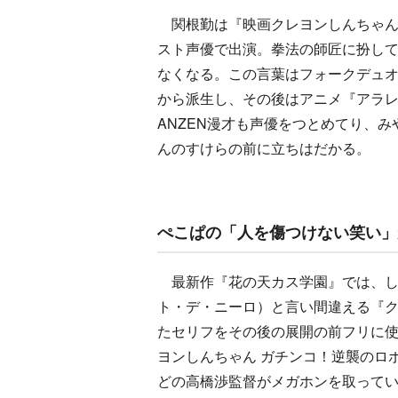
関根勤は『映画クレヨンしんちゃん 
スト声優で出演。拳法の師匠に扮し
なくなる。この言葉はフォークデュオ
から派生し、その後はアニメ『アラ
ANZEN漫才も声優をつとめてり、
んのすけらの前に立ちはだかる。
ぺこぱの「人を傷つけない笑い」
最新作『花の天カス学園』では、し
ト・デ・ニーロ）と言い間違える『
たセリフをその後の展開の前フリに
ヨンしんちゃん ガチンコ！逆襲のロ
どの高橋渉監督がメガホンを取って