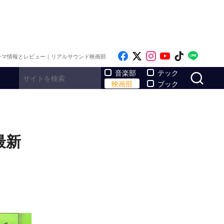
Like on Facebook
Follow on x
Follow on Inst
Follow on Y
Follow on
Follo
ラマ情報とレビュー｜リアルサウンド映画部
サ
音楽部
テック
映画部
ブック
最新