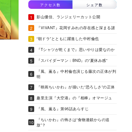
アクセス数
シェア数
影山優佳、ランジェリーカット公開
『VIVANT』花岡すみれの存在感と深まる謎
“朝ドラ”とともに躍進した中村倫也
『Tシャツが乾くまで』思いやりは愛なのか
『スパイダーマン：BND』の“夏休み感”
『風、薫る』中村倫也演じる藤次の正体が判
明
『映画ちいかわ』が描いた“恐ろしさ”の正体
趣里主演『大空港』の『相棒』オマージュ
『風、薫る』第95話あらすじ
『ちいかわ』の怖さは“食物連鎖からの追
放”？