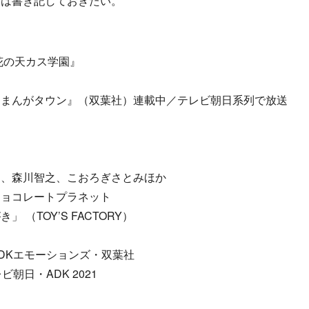
けは書き記しておきたい。
花の天カス学園』
刊まんがタウン』（双葉社）連載中／テレビ朝日系列で放送
き、森川智之、こおろぎさとみほか
チョコレートプラネット
（TOY’S FACTORY）
DKエモーションズ・双葉社
朝日・ADK 2021