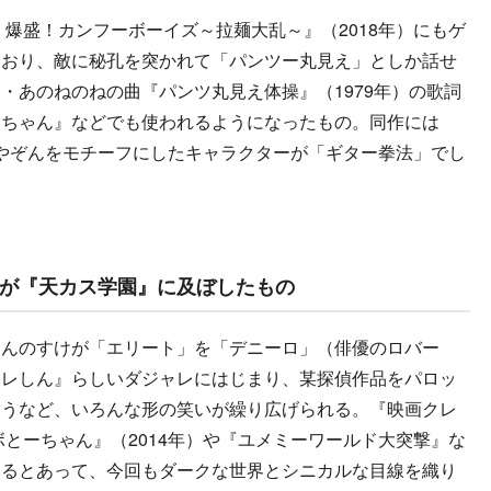
爆盛！カンフーボーイズ～拉麺大乱～』（2018年）にもゲ
ており、敵に秘孔を突かれて「パンツー丸見え」としか話せ
・あのねのねの曲『パンツ丸見え体操』（1979年）の歌詞
レちゃん』などでも使われるようになったもの。同作には
みやぞんをモチーフにしたキャラクターが「ギター拳法」でし
が『天カス学園』に及ぼしたもの
んのすけが「エリート」を「デニーロ」（俳優のロバー
クレしん』らしいダジャレにはじまり、某探偵作品をパロッ
使うなど、いろんな形の笑いが繰り広げられる。『映画クレ
ボとーちゃん』（2014年）や『ユメミーワールド大突撃』な
いるとあって、今回もダークな世界とシニカルな目線を織り