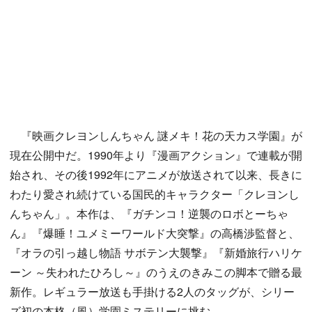
『映画クレヨンしんちゃん 謎メキ！花の天カス学園』が
現在公開中だ。1990年より『漫画アクション』で連載が開
始され、その後1992年にアニメが放送されて以来、長きに
わたり愛され続けている国民的キャラクター「クレヨンし
んちゃん」。本作は、『ガチンコ！逆襲のロボとーちゃ
ん』『爆睡！ユメミーワールド大突撃』の高橋渉監督と、
『オラの引っ越し物語 サボテン大襲撃』『新婚旅行ハリケ
ーン ～失われたひろし～』のうえのきみこの脚本で贈る最
新作。レギュラー放送も手掛ける2人のタッグが、シリー
ズ初の本格（風）学園ミステリーに挑む。