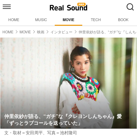
HOME
MUSIC
MOVIE
TECH
BOOK
HOME
MOVIE
映画
インタビュー
仲里依紗が語る、“ガチ”な『しん
仲里依紗が語る、“ガチ”な『クレヨンしんちゃん』愛
「ずっとラブコールを送っていた」
文・取材＝安田周平
、
写真＝池村隆司