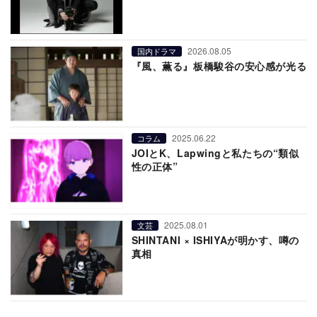
2026.08.05
国内ドラマ
『風、薫る』板橋駿谷の安心感が光る
2025.06.22
コラム
JOIとK、Lapwingと私たちの“類似
性の正体”
2025.08.01
文芸
SHINTANI × ISHIYAが明かす、噂の
真相