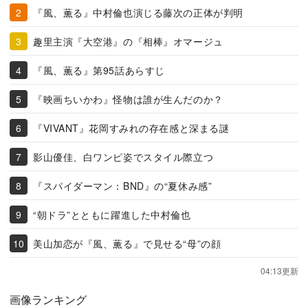
『風、薫る』中村倫也演じる藤次の正体が判明
趣里主演『大空港』の『相棒』オマージュ
『風、薫る』第95話あらすじ
『映画ちいかわ』怪物は誰が生んだのか？
『VIVANT』花岡すみれの存在感と深まる謎
影山優佳、白ワンピ姿でスタイル際立つ
『スパイダーマン：BND』の“夏休み感”
“朝ドラ”とともに躍進した中村倫也
美山加恋が『風、薫る』で見せる“母”の顔
04:13更新
画像ランキング