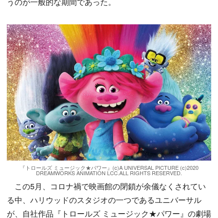
うのが一般的な期間であった。
『トロールズ ミュージック★パワー』(c)A UNIVERSAL PICTURE (c)2020
DREAMWORKS ANIMATION LCC.ALL RIGHTS RESERVED.
この5月、コロナ禍で映画館の閉鎖が余儀なくされてい
る中、ハリウッドのスタジオの一つであるユニバーサル
が、自社作品『トロールズ ミュージック★パワー』の劇場