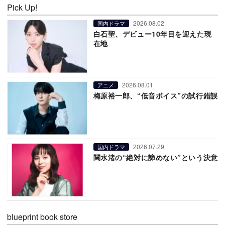
Pick Up!
2026.08.02
国内ドラマ
白石聖、デビュー10年目を迎えた現
在地
2026.08.01
アニメ
梅原裕一郎、“低音ボイス”の試行錯誤
2026.07.29
国内ドラマ
関水渚の“絶対に諦めない”という決意
blueprint book store