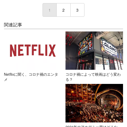
1
(current)
2
3
関連記事
Netflixに聞く、コロナ禍のエンタ
コロナ禍によって映画はどう変わ
メ
る？
2021年のアカデミー賞はどうな