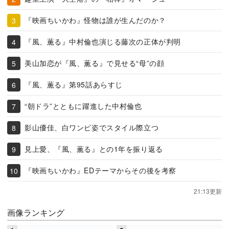
『映画ちいかわ』怪物は誰が生んだのか？
『風、薫る』中村倫也演じる藤次の正体が判明
美山加恋が『風、薫る』で見せる“母”の顔
『風、薫る』第95話あらすじ
“朝ドラ”とともに躍進した中村倫也
影山優佳、白ワンピ姿でスタイル際立つ
見上愛、『風、薫る』との1年を振り返る
『映画ちいかわ』EDテーマからその後を考察
21:13更新
画像ランキング