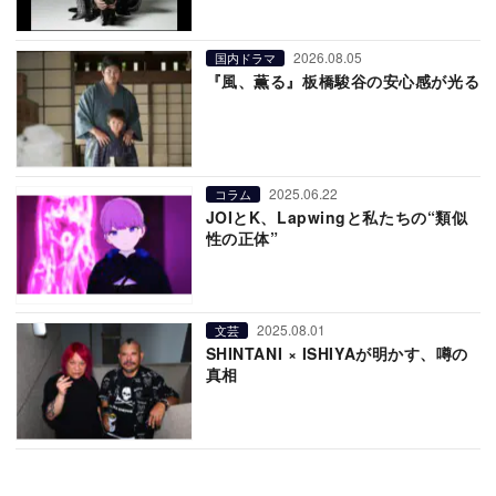
2026.08.05
国内ドラマ
『風、薫る』板橋駿谷の安心感が光る
2025.06.22
コラム
JOIとK、Lapwingと私たちの“類似
性の正体”
2025.08.01
文芸
SHINTANI × ISHIYAが明かす、噂の
真相