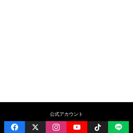
公式アカウント
facebook
x
instagram
YouTube
Follow on 
LI