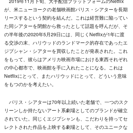
2019年11月下旬、大手配信プラットフォームのNetflix
が、米ニューヨークの老舗映画館パリス・シアターを長期
リースするという契約を結んだ。これは経営難に陥ってい
た同シアターを閉館から救ったとして話題を呼んだが、そ
の半年後の2020年5月29日には、同じくNetflixが1年に渡
る交渉の末、ハリウッドのランドマーク的存在であったエ
ジプシャン・シアターを買収したことが発表された。これ
をもって、彼らはアメリカ映画市場における東西それぞれ
の中心都市で、映画館を手に入れたことになる。これは
Netflixにとって、またハリウッドにとって、どういう意味
をもつのかを考えたい。
パリス・シアターは70年以上続いた老舗で、一つのスク
リーンしか持たないアート系劇場としてのブランドが確立
されていた。同じくエジプシャンも、こだわりを持ってセ
レクトされた作品を上映する劇場として、そのユニークな