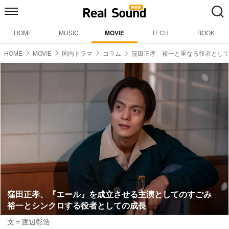
HOME
MUSIC
MOVIE
TECH
BOOK
HOME
MOVIE
国内ドラマ
コラム
窪田正孝、裕一と重なる役者とし
窪田正孝、『エール』を成立させる主演としてのすごみ
裕一とシンクロする役者としての成長
文＝渡辺彰浩