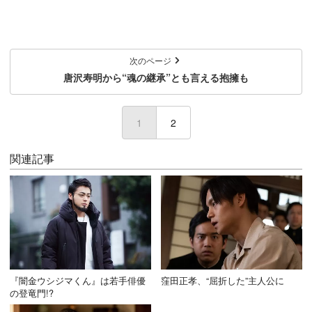
次のページ
唐沢寿明から“魂の継承”とも言える抱擁も
1
(current)
2
関連記事
『闇金ウシジマくん』は若手俳優
窪田正孝、“屈折した”主人公に
の登竜門!?