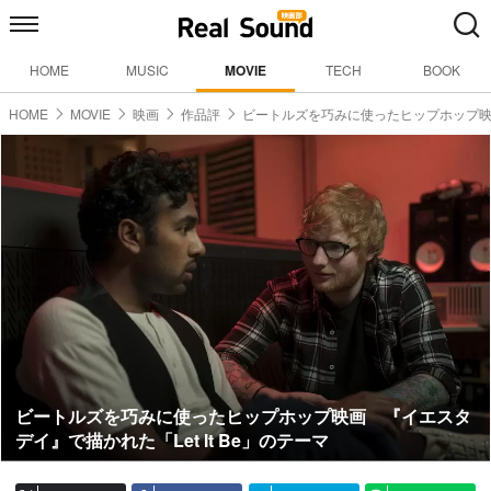
HOME
MUSIC
MOVIE
TECH
BOOK
HOME
MOVIE
映画
作品評
ビートルズを巧みに使ったヒップホップ
ビートルズを巧みに使ったヒップホップ映画 『イエスタ
デイ』で描かれた「Let It Be」のテーマ