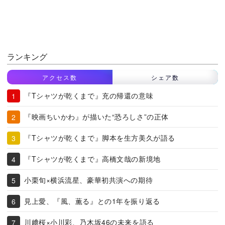
ランキング
アクセス数
シェア数
『Tシャツが乾くまで』充の帰還の意味
『映画ちいかわ』が描いた“恐ろしさ”の正体
『Tシャツが乾くまで』脚本を生方美久が語る
『Tシャツが乾くまで』高橋文哉の新境地
小栗旬×横浜流星、豪華初共演への期待
見上愛、『風、薫る』との1年を振り返る
川﨑桜×小川彩、乃木坂46の未来を語る