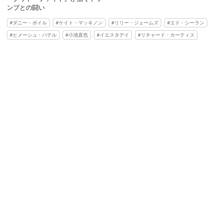
ンプとの闘い
ダニー・ボイル
ケイト・マッキノン
リリー・ジェームズ
エド・シーラン
ヒメーシュ・パテル
小池直也
イエスタデイ
リチャード・カーティス