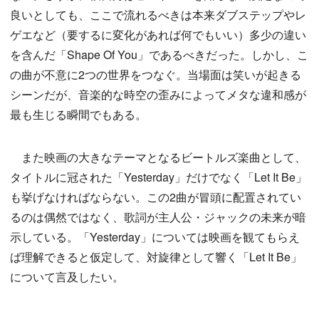
良いとしても、ここで流れるべきは本来ダブステップやレ
ゲエなど（要するに変化があれば何でもいい）多少の違い
を含んだ「Shape Of You」であるべきだった。しかし、こ
の曲が不意に2つの世界をつなぐ。当場面は笑いが起きる
シーンだが、音楽的な時空の歪みによってメタな違和感が
最も生じる瞬間でもある。
また映画の大きなテーマとなるビートルズ楽曲として、
タイトルに冠された「Yesterday」だけでなく「Let It Be」
も挙げなければならない。この2曲が冒頭に配置されてい
るのは偶然ではなく、歌詞が主人公・ジャックの未来が暗
示している。「Yesterday」については映画を観てもらえ
ば理解できると仮定して、対旋律として響く「Let It Be」
について言及したい。