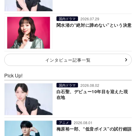
2026.07.29
国内ドラマ
関水渚の“絶対に諦めない”という決意
インタビュー記事一覧
Pick Up!
2026.08.02
国内ドラマ
白石聖、デビュー10年目を迎えた現
在地
2026.08.01
アニメ
梅原裕一郎、“低音ボイス”の試行錯誤