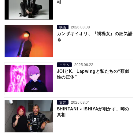
司
2026.08.08
映画
カンザキイオリ、『禍禍女』の狂気語
る
2025.06.22
コラム
JOIとK、Lapwingと私たちの“類似
性の正体”
2025.08.01
文芸
SHINTANI × ISHIYAが明かす、噂の
真相