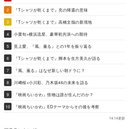
『Tシャツが乾くまで』充の帰還の意味
『Tシャツが乾くまで』高橋文哉の新境地
小栗旬×横浜流星、豪華初共演への期待
見上愛、『風、薫る』との1年を振り返る
『Tシャツが乾くまで』脚本を生方美久が語る
『風、薫る』はなぜ新しい朝ドラに？
川﨑桜×小川彩、乃木坂46の未来を語る
『映画ちいかわ』怪物は誰が生んだのか？
『映画ちいかわ』EDテーマからその後を考察
14:14更新