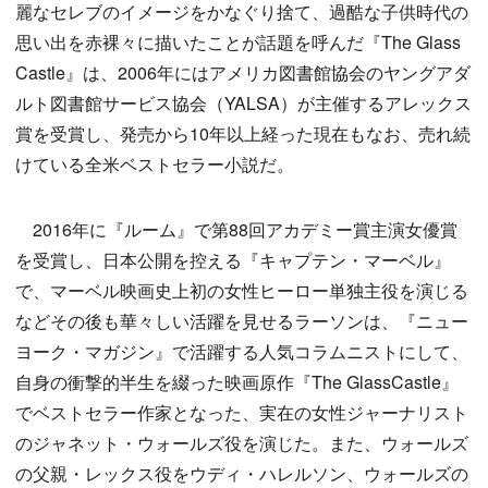
麗なセレブのイメージをかなぐり捨て、過酷な子供時代の
思い出を赤裸々に描いたことが話題を呼んだ『The Glass
Castle』は、2006年にはアメリカ図書館協会のヤングアダ
ルト図書館サービス協会（YALSA）が主催するアレックス
賞を受賞し、発売から10年以上経った現在もなお、売れ続
けている全米ベストセラー小説だ。
2016年に『ルーム』で第88回アカデミー賞主演女優賞
を受賞し、日本公開を控える『キャプテン・マーベル』
で、マーベル映画史上初の女性ヒーロー単独主役を演じる
などその後も華々しい活躍を見せるラーソンは、『ニュー
ヨーク・マガジン』で活躍する人気コラムニストにして、
自身の衝撃的半生を綴った映画原作『The GlassCastle』
でベストセラー作家となった、実在の女性ジャーナリスト
のジャネット・ウォールズ役を演じた。また、ウォールズ
の父親・レックス役をウディ・ハレルソン、ウォールズの