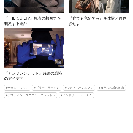
『THE GUILTY』観客の想像力を
『寝ても覚めても』を体験／再体
刺激する逸品に
験せよ
『アンフレンデッド』続編の恐怖
のアイデア
ナオミ・ワッツ
ブリー・ラーソン
ウディ・ハレルソン
ガラスの城の約束
デスティン・ダニエル・クレットン
アンドリュー・ラナム