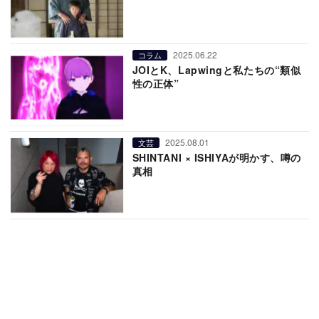
2025.06.22
コラム
JOIとK、Lapwingと私たちの“類似
性の正体”
2025.08.01
文芸
SHINTANI × ISHIYAが明かす、噂の
真相