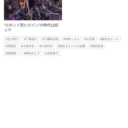
“ロボット型ヒロイン”の時代は続
く!?
北川景子
千葉雄大
工藤阿須加
仲村トオル
大石静
家売るオンナ
西憲彦
小田玲奈
久保田充
家売るオンナの逆襲
得田真裕
猪股隆一
柳内久仁子
水野葉子