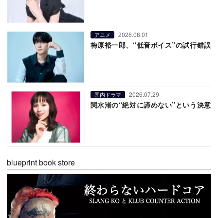
2026.08.01
アニメ
梅原裕一郎、“低音ボイス”の試行錯誤
2026.07.29
国内ドラマ
関水渚の“絶対に諦めない”という決意
blueprint book store