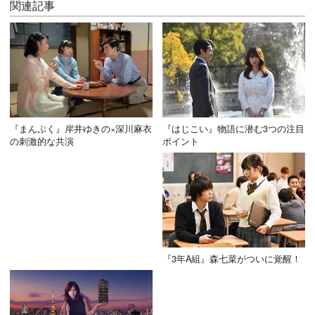
関連記事
『まんぷく』岸井ゆきの×深川麻衣
『はじこい』物語に潜む3つの注目
の刺激的な共演
ポイント
『3年A組』森七菜がついに覚醒！