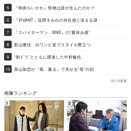
『映画ちいかわ』怪物は誰が生んだのか？
『VIVANT』花岡すみれの存在感と深まる謎
『スパイダーマン：BND』の“夏休み感”
影山優佳、白ワンピ姿でスタイル際立つ
“朝ドラ”とともに躍進した中村倫也
美山加恋が『風、薫る』で見せる“母”の顔
02:13更新
画像ランキング