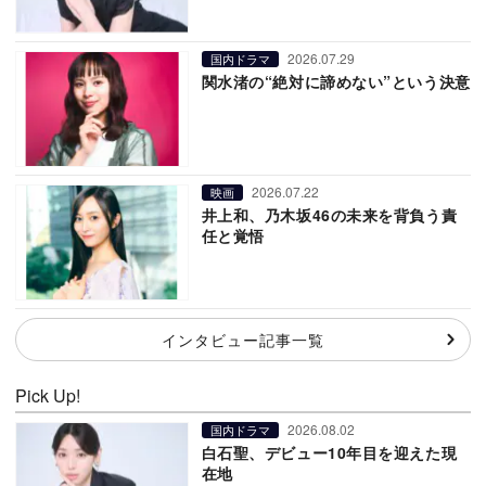
2026.07.29
国内ドラマ
関水渚の“絶対に諦めない”という決意
2026.07.22
映画
井上和、乃木坂46の未来を背負う責
任と覚悟
インタビュー記事一覧
Pick Up!
2026.08.02
国内ドラマ
白石聖、デビュー10年目を迎えた現
在地