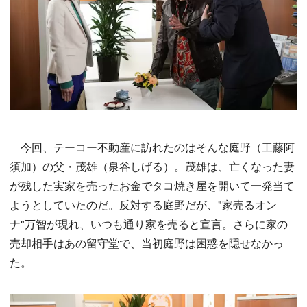
今回、テーコー不動産に訪れたのはそんな庭野（工藤阿
須加）の父・茂雄（泉谷しげる）。茂雄は、亡くなった妻
が残した実家を売ったお金でタコ焼き屋を開いて一発当て
ようとしていたのだ。反対する庭野だが、"家売るオン
ナ"万智が現れ、いつも通り家を売ると宣言。さらに家の
売却相手はあの留守堂で、当初庭野は困惑を隠せなかっ
た。