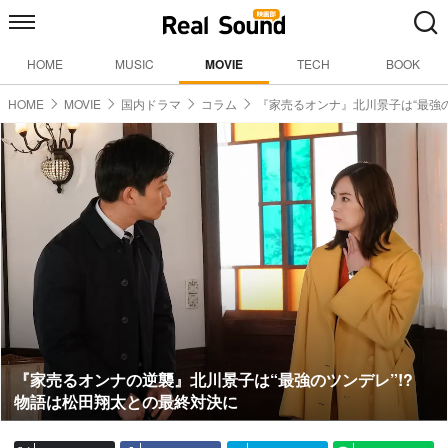
HOME
MUSIC
MOVIE
TECH
BOOK
HOME
MOVIE
国内ドラマ
コラム
『家売るオンナ』北川景子は“最強の
『家売るオンナの逆襲』北川景子は“最強のツンデレ”!?
物語は松田翔太との最終対決に