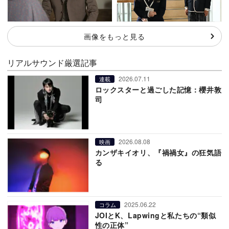
画像をもっと見る
リアルサウンド厳選記事
2026.07.11
連載
ロックスターと過ごした記憶：櫻井敦
司
2026.08.08
映画
カンザキイオリ、『禍禍女』の狂気語
る
2025.06.22
コラム
JOIとK、Lapwingと私たちの“類似
性の正体”