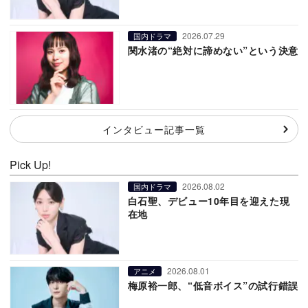
2026.07.29
国内ドラマ
関水渚の“絶対に諦めない”という決意
インタビュー記事一覧
Pick Up!
2026.08.02
国内ドラマ
白石聖、デビュー10年目を迎えた現
在地
2026.08.01
アニメ
梅原裕一郎、“低音ボイス”の試行錯誤