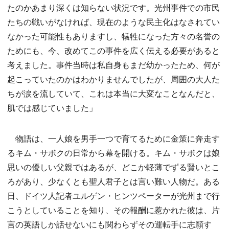
たのかあまり深くは知らない状況です。光州事件での市民
たちの戦いがなければ、現在のような民主化はなされてい
なかった可能性もありますし、犠牲になった方々の名誉の
ためにも、今、改めてこの事件を広く伝える必要があると
考えました。事件当時は私自身もまだ幼かったため、何が
起こっていたのかはわかりませんでしたが、周囲の大人た
ちが涙を流していて、これは本当に大変なことなんだと、
肌では感じていました」
物語は、一人娘を男手一つで育てるために金策に奔走す
るキム・サボクの日常から幕を開ける。キム・サボクは娘
思いの優しい父親ではあるが、どこか軽薄でずる賢いとこ
ろがあり、少なくとも聖人君子とは言い難い人物だ。ある
日、ドイツ人記者ユルゲン・ヒンツペーターが光州まで行
こうとしていることを知り、その報酬に惹かれた彼は、片
言の英語しか話せないにも関わらずその運転手に志願す