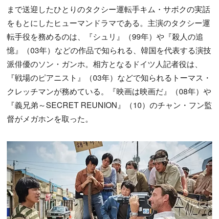
まで送迎したひとりのタクシー運転手キム・サボクの実話
をもとにしたヒューマンドラマである。主演のタクシー運
転手役を務めるのは、『シュリ』（99年）や『殺人の追
憶』（03年）などの作品で知られる、韓国を代表する演技
派俳優のソン・ガンホ。相方となるドイツ人記者役は、
『戦場のピアニスト』（03年）などで知られるトーマス・
クレッチマンが務めている。『映画は映画だ』（08年）や
『義兄弟～SECRET REUNION』（10）のチャン・フン監
督がメガホンを取った。