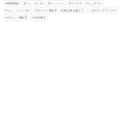
韓国映画
ソン・ガンホ
ユ・ヘジン
トーマス・クレッチマン
リュ・ジュンヨル
タクシー運転手 ～約束は海を越えて～
クロックワークス
タクシー運転手
光州事件