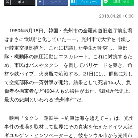
ポスト
シェア
ブックマーク
LINEで送る
2018.04.20 10:00
1980年5月18日、韓国・光州市の全羅南道旧道庁前広場
はまさに“戦場”と化していたーー。光州市で大学を封鎖し
た陸軍空挺部隊と、これに抗議した学生が衝突し、軍部
隊・機動隊の鎮圧活動はエスカレート。これに対抗するた
め、市民はバスやタクシーを倒してバリケードを築き、角
材や鉄パイプ、火炎瓶で応戦する。21日には、群集に対し
て空挺部隊の一斉射撃が開始。結果として死者155人、負
傷者や拘束者など4634人もの犠牲が出た。韓国近代史上、
最大の悲劇といわれる“光州事件”だ。
映画『タクシー運転手 ～約束は海を越えて～』は、光州
事件の現場を取材して世界にその真実を伝えたドイツ人記
者ユルゲン・ヒンツペーターと、彼をソウル市から光州市