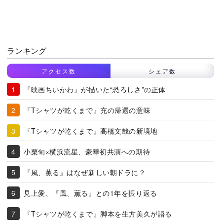
ランキング
アクセス数
シェア数
『映画ちいかわ』が描いた“恐ろしさ”の正体
『Tシャツが乾くまで』充の帰還の意味
『Tシャツが乾くまで』高橋文哉の新境地
小栗旬×横浜流星、豪華初共演への期待
『風、薫る』はなぜ新しい朝ドラに？
見上愛、『風、薫る』との1年を振り返る
『Tシャツが乾くまで』脚本を生方美久が語る