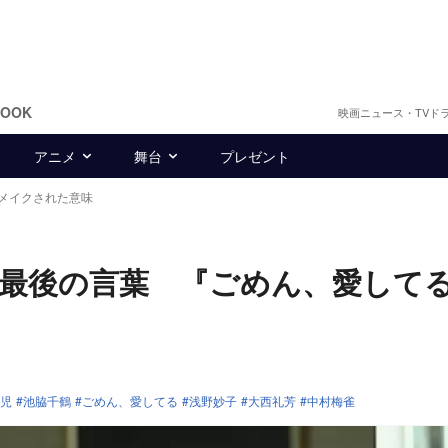
BOOK
映画ニュース・TVド
アニメ
舞台
プレゼント
メイクされた意味
最後の言葉 『ごめん、愛して
児
池脇千鶴
ごめん、愛してる
浅野妙子
大西礼芳
中村梅雀