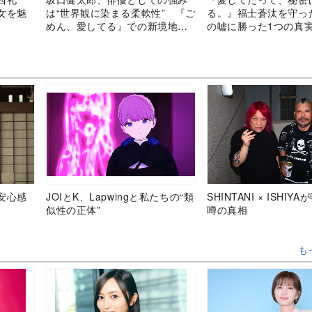
女を魅
は“世界観に染まる柔軟性” 『ご
る。』福士蒼汰を守った
めん、愛してる』での新境地に
の嘘に勝った1つの真
迫る
安心感
JOIとK、Lapwingと私たちの“類
SHINTANI × ISHIY
似性の正体”
噂の真相
も