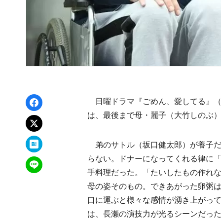
Facebookでシェア
日曜ドラマ『ごめん、愛してる』（
は、最後まで母・麗子（大竹しのぶ
xでポスト
はてなブックマーク
弟のサトル（坂口健太郎）が養子だ
らない。ドナーになってくれる律に
LINEで送る
手料理だった。「たいしたもの作れ
母の姿そのもの。できあがった卵粥
口に運ぶと様々な感情が湧き上がっ
は、長瀬の演技力が光るシーンだっ