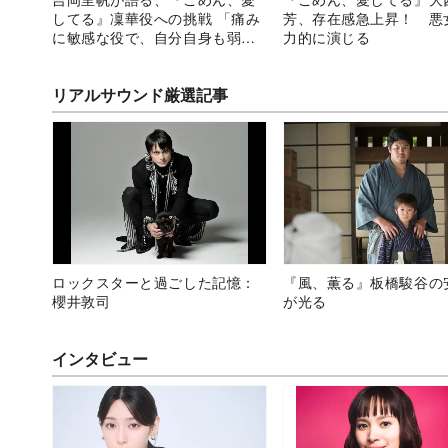
してる』凜華役への挑戦 「痛み
芳、存在感急上昇！ 悪
に敏感な役で、自分自身も弱く
力的に演じる
なった」
リアルサウンド厳選記事
ロックスターと過ごした記憶：
『風、薫る』板橋駿谷の
櫻井敦司
が光る
インタビュー