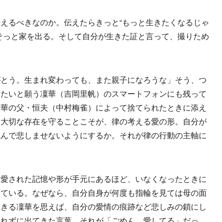
えるべきなのか。伝えたらきっと“もっと生きたくなるじゃ
そっと家を出る。そして自分が生きた証と言って、撮りため
とう。生まれ変わっても、また親子になろうな」そう、つ
いたいと願う凜華（吉岡里帆）のスマートフォンにも残って
凜華の父・恒夫（中村梅雀）によって捨てられたときに添え
。大切な存在を守ることこそが、律の考える愛の形。自分が
死んで悲しませないようにするか。それが律の行動の主軸に
愛された記憶や形が手元にあるほど、いなくなったときに
っている。なぜなら、自分自身が何度も指輪を見ては母の面
生きる凜華を思えば、自分の愛情の痕跡など悲しみの鎖にし
きれずに出てきた言葉。それが「ごめん、愛してる」だっ