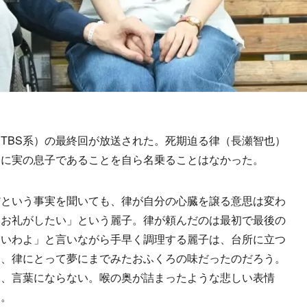
TBS系）の最終回が放送された。死期迫る律（長瀬智也）
）に実の息子であることを自ら名乗ることはなかった。
という事実を聞いても、律が自分の心臓を譲る意思は変わ
「お礼がしたい」という麗子。律が頼んだのは最初で最後の
ないわよ」と言いながら手早く調理する麗子は、台所に立つ
は、律にとって夢にまでみたおふくろの味だったのだろう。
て、言葉にならない。喉の奥が詰まったような悲しい表情
た。