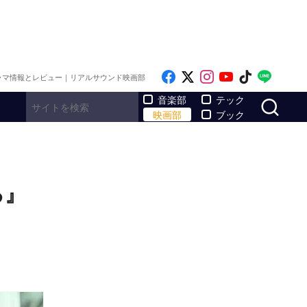
Like on Facebook
Follow on x
Follow on Inst
Follow on Y
Follow on
Follo
ラマ情報とレビュー｜リアルサウンド映画部
サ
音楽部
テック
映画部
ブック
る』