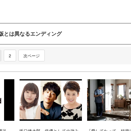
版とは異なるエンディング
current)
2
次ページ
西礼
坂口健太郎、俳優としての強み
『愛してたって、秘密