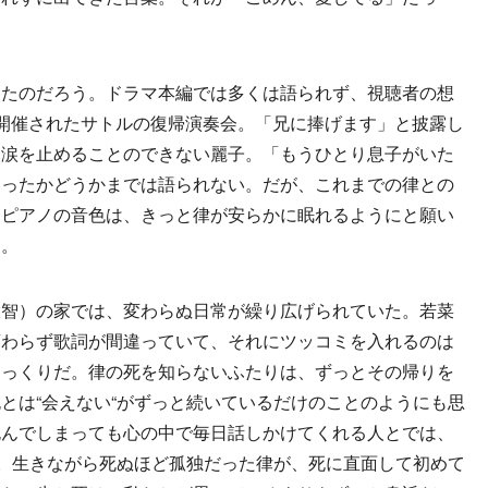
たのだろう。ドラマ本編では多くは語られず、視聴者の想
開催されたサトルの復帰演奏会。「兄に捧げます」と披露し
る涙を止めることのできない麗子。「もうひとり息子がいた
知ったかどうかまでは語られない。だが、これまでの律との
くピアノの音色は、きっと律が安らかに眠れるようにと願い
る。
智）の家では、変わらぬ日常が繰り広げられていた。若菜
変わらず歌詞が間違っていて、それにツッコミを入れるのは
そっくりだ。律の死を知らないふたりは、ずっとその帰りを
とは“会えない“がずっと続いているだけのことのようにも思
死んでしまっても心の中で毎日話しかけてくれる人とでは、
う。生きながら死ぬほど孤独だった律が、死に直面して初めて