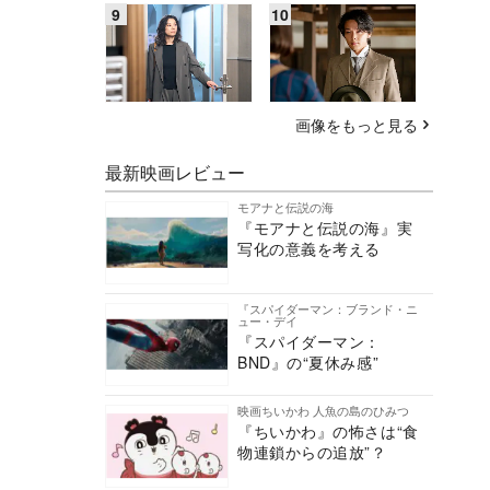
画像をもっと見る
最新映画レビュー
モアナと伝説の海
『モアナと伝説の海』実
写化の意義を考える
『スパイダーマン：ブランド・ニ
ュー・デイ
『スパイダーマン：
BND』の“夏休み感”
映画ちいかわ 人魚の島のひみつ
『ちいかわ』の怖さは“食
物連鎖からの追放”？