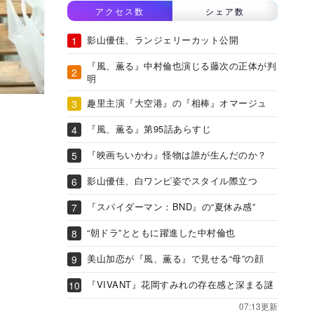
アクセス数
シェア数
影山優佳、ランジェリーカット公開
『風、薫る』中村倫也演じる藤次の正体が判
明
趣里主演『大空港』の『相棒』オマージュ
『風、薫る』第95話あらすじ
『映画ちいかわ』怪物は誰が生んだのか？
影山優佳、白ワンピ姿でスタイル際立つ
『スパイダーマン：BND』の“夏休み感”
“朝ドラ”とともに躍進した中村倫也
美山加恋が『風、薫る』で見せる“母”の顔
『VIVANT』花岡すみれの存在感と深まる謎
07:13更新