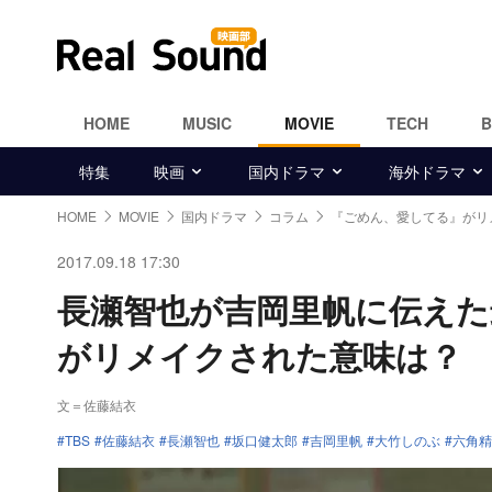
HOME
MUSIC
MOVIE
TECH
特集
映画
国内ドラマ
海外ドラマ
HOME
MOVIE
国内ドラマ
コラム
『ごめん、愛してる』がリ
2017.09.18 17:30
長瀬智也が吉岡里帆に伝えた
がリメイクされた意味は？
文＝佐藤結衣
TBS
佐藤結衣
長瀬智也
坂口健太郎
吉岡里帆
大竹しのぶ
六角精