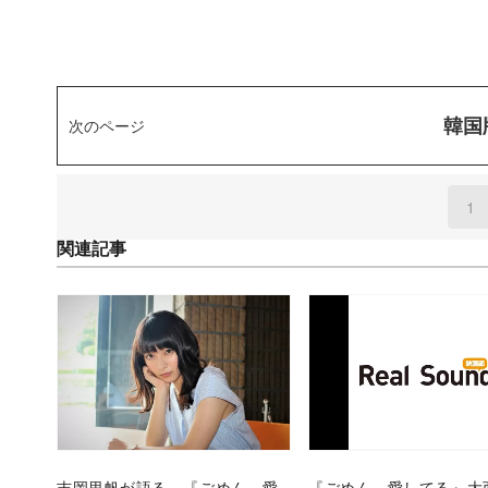
韓国
次のページ
1
(
関連記事
吉岡里帆が語る、『ごめん、愛
『ごめん、愛してる』大