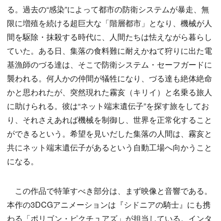
る。過去の“感染”によって都市の防衛システムが暴走、無
限に増殖を続ける超巨大な「階層都市」となり、機械が人
間を駆除・抹殺する時代に、人間たちは怯えながら暮らし
ていた。ある日、集落の食料難に耐えかねて狩りに出た電
基漁師のづる達は、そこで防衛システム・セーフガードに
襲われる。何人かの仲間が犠牲になり、づる達も絶体絶命
かと思われたが、突然現れた霧亥（キリイ）と名乗る旅人
に助けられる。彼は“ネット端末遺伝子”を探す旅をしてお
り、それさえあれば機械を制御し、世界を正常化すること
ができるという。希望を見いだした集落の人間は、霧亥と
共にネット端末遺伝子があるという自動工場へ向かうこと
になる。
この作品で特筆すべき部分は、まず映像と音響である。
本作の3DCGアニメーションは『シドニアの騎士』にも携
わる「ポリゴン・ピクチュアズ」が担当している。インタ