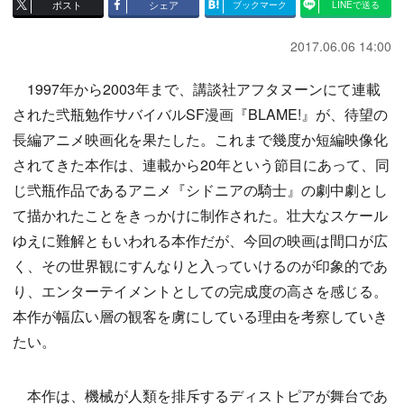
ポスト
シェア
ブックマーク
LINEで送る
2017.06.06 14:00
1997年から2003年まで、講談社アフタヌーンにて連載
された弐瓶勉作サバイバルSF漫画『BLAME!』が、待望の
長編アニメ映画化を果たした。これまで幾度か短編映像化
されてきた本作は、連載から20年という節目にあって、同
じ弐瓶作品であるアニメ『シドニアの騎士』の劇中劇とし
て描かれたことをきっかけに制作された。壮大なスケール
ゆえに難解ともいわれる本作だが、今回の映画は間口が広
く、その世界観にすんなりと入っていけるのが印象的であ
り、エンターテイメントとしての完成度の高さを感じる。
本作が幅広い層の観客を虜にしている理由を考察していき
たい。
本作は、機械が人類を排斥するディストピアが舞台であ