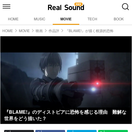
HOME
MUSIC
MOVIE
TECH
BOOK
HOME
MOVIE
映画
作品評
『BLAME!』が描く根源的恐怖
『BLAME!』のディストピアに恐怖を感じる理由 難解な
世界をどう描いた？