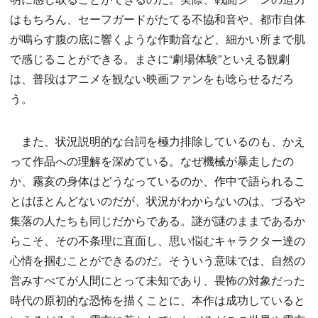
はもちろん、セーフガードがたてる不協和音や、都市自体
が鳴らす腹の底に響くような作動音など、細かい所まで肌
で感じることができる。まさに“劇場体験”といえる観劇
は、普段はアニメを観ない映画ファンをも唸らせるだろ
う。
また、状況説明的な台詞を極力排除しているのも、かえ
って作品への理解を深めている。なぜ機械が暴走したの
か、霧亥の身体はどうなっているのか、作中で語られるこ
とはほとんどないのだが、状況がわからないのは、づるや
集落の人たちも同じだからである。謎が謎のままであるか
らこそ、その不条理に直面し、思い悩むキャラクター達の
心情を掴むことができるのだ。そういう意味では、自然の
営みすべてが人間にとって未知であり、畏怖の対象だった
時代の原初的な恐怖を描くことに、本作は成功していると