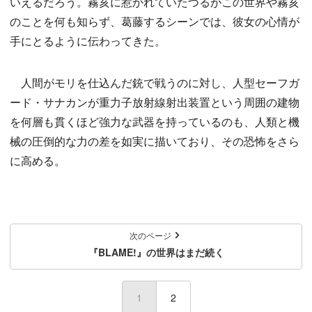
いえるだろう。霧亥に惹かれていたづるがこの世界や霧亥
のことを何も知らず、葛藤するシーンでは、彼女の心情が
手にとるように伝わってきた。
人間がモリを仕込んだ銃で戦うのに対し、人型セーフガ
ード・サナカンが重力子放射線射出装置という周囲の建物
を何層も貫くほど強力な武器を持っているのも、人類と機
械の圧倒的な力の差を如実に描いており、その恐怖をさら
に高める。
次のページ
『BLAME!』の世界はまだ続く
1
(current)
2