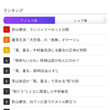
ランキング
アクセス数
シェア数
影山優佳、ランジェリーカット公開
趣里主演『大空港』の『相棒』オマージュ
『風、薫る』中村倫也演じる藤次の正体が判明
『映画ちいかわ』怪物は誰が生んだのか？
『風、薫る』第95話あらすじ
美山加恋が『風、薫る』で見せる“母”の顔
“朝ドラ”とともに躍進した中村倫也
影山優佳、白ワンピ姿でスタイル際立つ