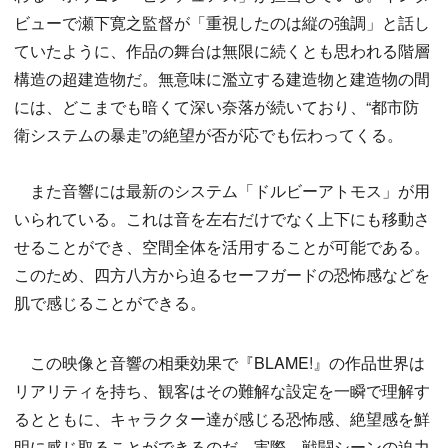
ビューで瀬下寛之監督が「重視したのは縦の強調」と話し
ていたように、作品の舞台は無限に続くとも思われる階層
構造の超建造物だ。無意味に濫立する建造物と建造物の間
には、どこまでも暗くて深い奈落が続いており、“都市防
衛システムの暴走”の絶望が否が応でも伝わってくる。
また音響には最新のシステム「ドルビーアトモス」が用
いられている。これは音を左右だけでなく上下にも移動さ
せることができ、空間全体を活用することが可能である。
このため、四方八方から迫るセーフガードの恐怖感などを
肌で感じることができる。
この映像と音響の相乗効果で『BLAME!』の作品世界は
リアリティを持ち、観客はその難解な設定を一瞬で理解す
るとともに、キャラクター達が感じる恐怖感、絶望感を鮮
明に感じ取ることができるのだ。実際、戦闘シーンの迫力