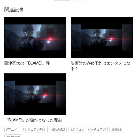
関連記事
藤津亮太の『BLAME!』評
映画館のWeb予約はエンタメにな
る？
『BLAME!』が傑作となった理由
アニメ
シドニアの騎士
BLAME!
ポリゴン・ピクチュアズ
弐瓶勉
馬場翔大