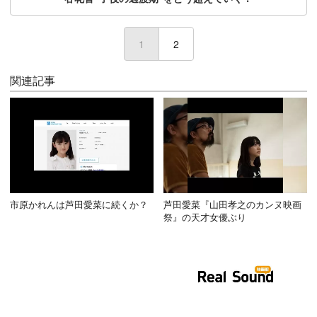
1
(current)
2
関連記事
市原かれんは芦田愛菜に続くか？
芦田愛菜『山田孝之のカンヌ映画
祭』の天才女優ぶり