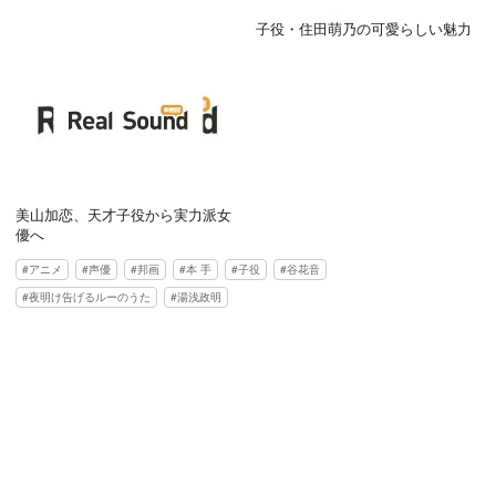
子役・住田萌乃の可愛らしい魅力
美山加恋、天才子役から実力派女
優へ
アニメ
声優
邦画
本 手
子役
谷花音
夜明け告げるルーのうた
湯浅政明