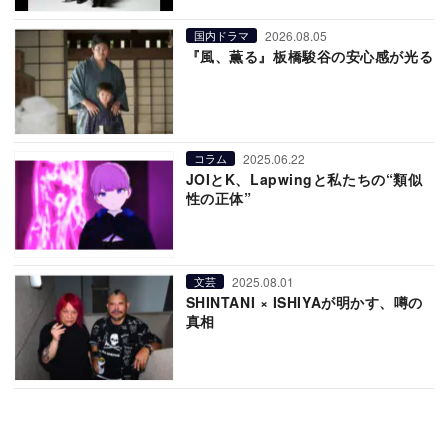
2026.08.05
国内ドラマ
『風、薫る』板橋駿谷の安心感が光る
2025.06.22
コラム
JOIとK、Lapwingと私たちの“類似
性の正体”
2025.08.01
文芸
SHINTANI × ISHIYAが明かす、噂の
真相