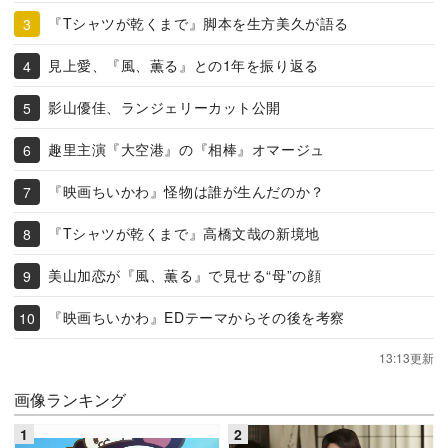
『Tシャツが乾くまで』脚本を生方美久が語る
見上愛、『風、薫る』との1年を振り返る
影山優佳、ランジェリーカット公開
趣里主演『大空港』の『相棒』オマージュ
『映画ちいかわ』怪物は誰が生んだのか？
『Tシャツが乾くまで』高橋文哉の新境地
美山加恋が『風、薫る』で見せる“母”の顔
『映画ちいかわ』EDテーマからその後を考察
13:13更新
画像ランキング