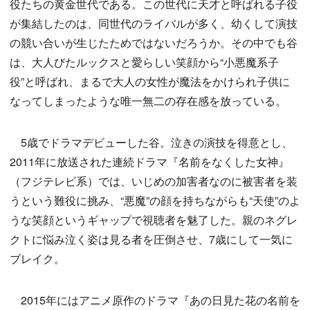
役たちの黄金世代である。この世代に天才と呼ばれる子役
が集結したのは、同世代のライバルが多く、幼くして演技
の競い合いが生じたためではないだろうか。その中でも谷
は、大人びたルックスと愛らしい笑顔から“小悪魔系子
役”と呼ばれ、まるで大人の女性が魔法をかけられ子供に
なってしまったような唯一無二の存在感を放っている。
5歳でドラマデビューした谷。泣きの演技を得意とし、
2011年に放送された連続ドラマ『名前をなくした女神』
（フジテレビ系）では、いじめの加害者なのに被害者を装
うという難役に挑み、“悪魔”の顔を持ちながらも“天使”のよ
うな笑顔というギャップで視聴者を魅了した。親のネグレ
クトに悩み泣く姿は見る者を圧倒させ、7歳にして一気に
ブレイク。
2015年にはアニメ原作のドラマ『あの日見た花の名前を