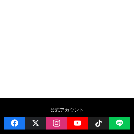
公式アカウント
facebook
x
instagram
YouTube
Follow on 
LI