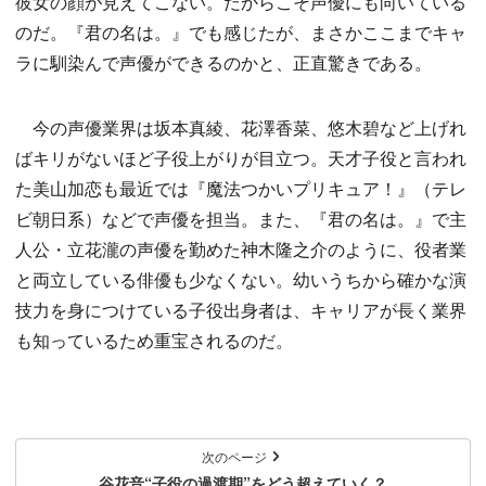
彼女の顔が見えてこない。だからこそ声優にも向いている
のだ。『君の名は。』でも感じたが、まさかここまでキャ
ラに馴染んで声優ができるのかと、正直驚きである。
今の声優業界は坂本真綾、花澤香菜、悠木碧など上げれ
ばキリがないほど子役上がりが目立つ。天才子役と言われ
た美山加恋も最近では『魔法つかいプリキュア！』（テレ
ビ朝日系）などで声優を担当。また、『君の名は。』で主
人公・立花瀧の声優を勤めた神木隆之介のように、役者業
と両立している俳優も少なくない。幼いうちから確かな演
技力を身につけている子役出身者は、キャリアが長く業界
も知っているため重宝されるのだ。
次のページ
谷花音“子役の過渡期”をどう超えていく？