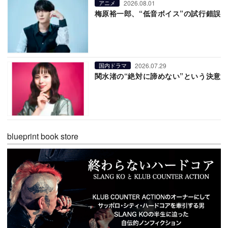
2026.08.01
アニメ
梅原裕一郎、“低音ボイス”の試行錯誤
2026.07.29
国内ドラマ
関水渚の“絶対に諦めない”という決意
blueprint book store