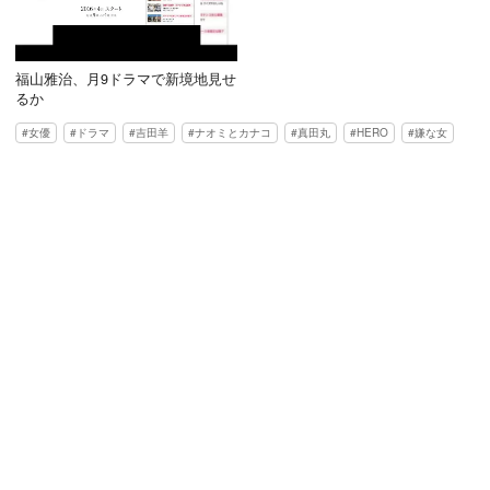
福山雅治、月9ドラマで新境地見せ
るか
女優
ドラマ
吉田羊
ナオミとカナコ
真田丸
HERO
嫌な女