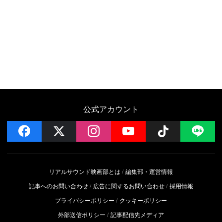
公式アカウント
facebook
x
instagram
YouTube
Follow on 
LI
リアルサウンド映画部とは
編集部・運営情報
記事へのお問い合わせ
広告に関するお問い合わせ
採用情報
プライバシーポリシー
クッキーポリシー
外部送信ポリシー
記事配信先メディア