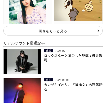
画像をもっと見る
リアルサウンド厳選記事
2026.07.11
連載
ロックスターと過ごした記憶：櫻井敦
司
2026.08.08
映画
カンザキイオリ、『禍禍女』の狂気語
る