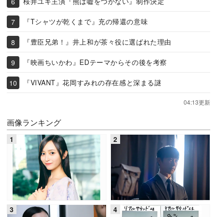
桜井ユキ主演『熊は嘘をつかない』制作決定
『Tシャツが乾くまで』充の帰還の意味
『豊臣兄弟！』井上和が茶々役に選ばれた理由
『映画ちいかわ』EDテーマからその後を考察
『VIVANT』花岡すみれの存在感と深まる謎
04:13更新
画像ランキング