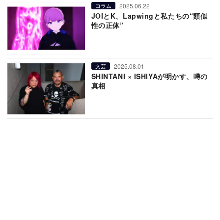
2025.06.22
コラム
JOIとK、Lapwingと私たちの“類似
性の正体”
2025.08.01
文芸
SHINTANI × ISHIYAが明かす、噂の
真相