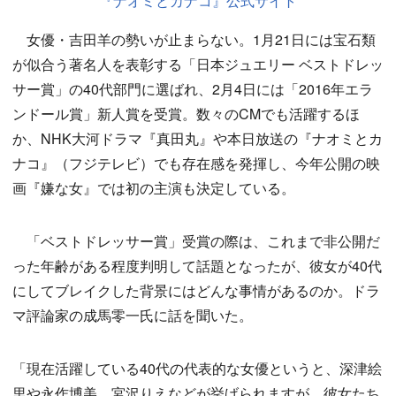
『ナオミとカナコ』公式サイト
女優・吉田羊の勢いが止まらない。1月21日には宝石類
が似合う著名人を表彰する「日本ジュエリー ベストドレッ
サー賞」の40代部門に選ばれ、2月4日には「2016年エラ
ンドール賞」新人賞を受賞。数々のCMでも活躍するほ
か、NHK大河ドラマ『真田丸』や本日放送の『ナオミとカ
ナコ』（フジテレビ）でも存在感を発揮し、今年公開の映
画『嫌な女』では初の主演も決定している。
「ベストドレッサー賞」受賞の際は、これまで非公開だ
った年齢がある程度判明して話題となったが、彼女が40代
にしてブレイクした背景にはどんな事情があるのか。ドラ
マ評論家の成馬零一氏に話を聞いた。
「現在活躍している40代の代表的な女優というと、深津絵
里や永作博美、宮沢りえなどが挙げられますが、彼女たち