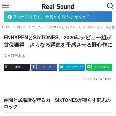
2ページ目です。最初から読みませんか?
HOME
MUSIC
MOVIE
TECH
BOOK
HOME
MUSIC
コラム
ENHYPENとSixTONES、2020年デビュー組首位
ENHYPENとSixTONES、2020年デビュー組が
首位獲得 さらなる躍進を予感させる野心作に
文＝渡部あきこ
ポスト
シェア
ブックマーク
LINEで送る
2025.06.14 10:00
仲間と居場所を守る力 SixTONESが鳴らす闘志の
ロック