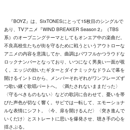
『BOYZ』は、SixTONESにとって15枚目のシングルで
あり、TVアニメ『WIND BREAKER Season 2』（TBS
系）のオープニングテーマとしてもオンエア中の楽曲だ。
不良高校生たちが街を守るために戦うというアウトローな
アニメの内容を意識してか、曲調はパワフルかつラウドな
ロックナンバーとなっており、いつになく男臭い一面が覗
く。エッジの効いたギターとダイナミックなドラムで幕を
開けるイントロから、メンバーそれぞれがワンフレーズず
つ歌い継ぐ歌唱パートへ。〈満たされないままだった〉
〈守るべきものもない〉などの歌詞に合わせて、憂いを帯
びた声色が切なく響く。サビでは一転して、エモーショナ
ルな表情にシフト。〈今、扉を開けるんだ〉〈突き進んで
いくだけ〉とストレートに思いを爆発させ、聴き手の心を
揺さぶる。