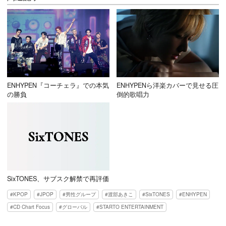
ENHYPEN『コーチェラ』での本気
ENHYPENら洋楽カバーで見せる圧
の勝負
倒的歌唱力
SixTONES、サブスク解禁で再評価
KPOP
JPOP
男性グループ
渡部あきこ
SixTONES
ENHYPEN
CD Chart Focus
グローバル
STARTO ENTERTAINMENT