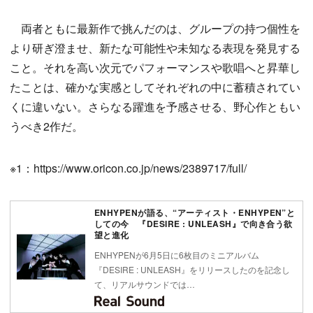
両者ともに最新作で挑んだのは、グループの持つ個性を
より研ぎ澄ませ、新たな可能性や未知なる表現を発見する
こと。それを高い次元でパフォーマンスや歌唱へと昇華し
たことは、確かな実感としてそれぞれの中に蓄積されてい
くに違いない。さらなる躍進を予感させる、野心作ともい
うべき2作だ。
※1：https://www.oricon.co.jp/news/2389717/full/
ENHYPENが語る、“アーティスト・ENHYPEN”と
しての今 『DESIRE : UNLEASH』で向き合う欲
望と進化
ENHYPENが6月5日に6枚目のミニアルバム
『DESIRE : UNLEASH』をリリースしたのを記念し
て、リアルサウンドでは…