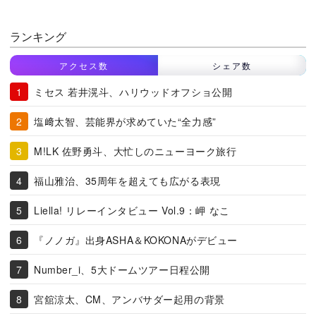
ランキング
アクセス数
シェア数
ミセス 若井滉斗、ハリウッドオフショ公開
塩﨑太智、芸能界が求めていた“全力感”
M!LK 佐野勇斗、大忙しのニューヨーク旅行
福山雅治、35周年を超えても広がる表現
Liella! リレーインタビュー Vol.9：岬 なこ
『ノノガ』出身ASHA＆KOKONAがデビュー
Number_i、5大ドームツアー日程公開
宮舘涼太、CM、アンバサダー起用の背景