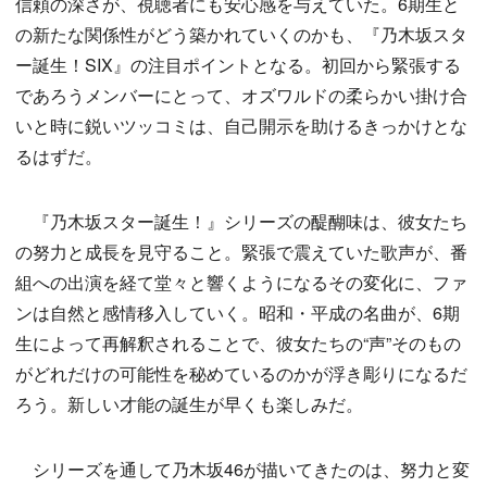
信頼の深さが、視聴者にも安心感を与えていた。6期生と
の新たな関係性がどう築かれていくのかも、『乃木坂スタ
ー誕生！SIX』の注目ポイントとなる。初回から緊張する
であろうメンバーにとって、オズワルドの柔らかい掛け合
いと時に鋭いツッコミは、自己開示を助けるきっかけとな
るはずだ。
『乃木坂スター誕生！』シリーズの醍醐味は、彼女たち
の努力と成長を見守ること。緊張で震えていた歌声が、番
組への出演を経て堂々と響くようになるその変化に、ファ
ンは自然と感情移入していく。昭和・平成の名曲が、6期
生によって再解釈されることで、彼女たちの“声”そのもの
がどれだけの可能性を秘めているのかが浮き彫りになるだ
ろう。新しい才能の誕生が早くも楽しみだ。
シリーズを通して乃木坂46が描いてきたのは、努力と変