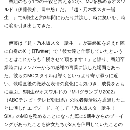
番組のもう1つの主役と言えるのが、MCを務めるオズワ
ルド（伊藤俊介、畠中悠）だ。『超・乃木坂スター誕
生！』で5期生と約3年間にわたり共演し、時に笑いを、時
に涙を引き出してきた。
伊藤は『超・乃木坂スター誕生！』が最終回を迎えた際
に自身のX（旧Twitter）で「彼女達と仕事していたという
ことはこれからも自慢させて頂きます！」と語り、番組卒
業時にはメンバーからの感謝の言葉に涙した場面もあっ
た。彼らのMCスタイルは導くというより寄り添うに近
い。歌唱直後の微妙な表情の変化にも気づき、成長をとも
に喜ぶ。5期生がオズワルドの『M-1グランプリ2022』
（ABCテレビ・テレビ朝日系）の敗者復活戦を通過したこ
とに涙したエピソード、そして『乃木坂スター誕生！
SIX』のMCを務めることになった際に5期生からのブーイ
ングがあったことも彼女たちが2人を信用していたことの