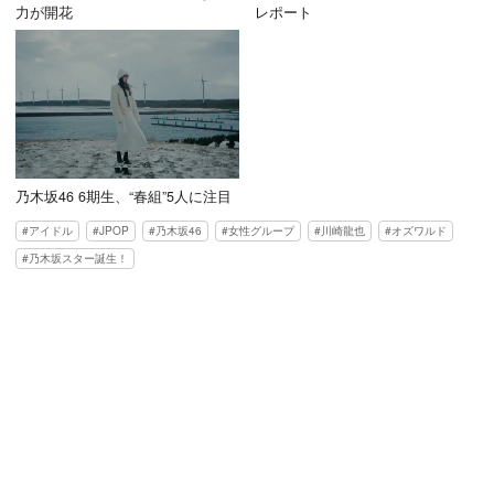
力が開花
レポート
乃木坂46 6期生、“春組”5人に注目
アイドル
JPOP
乃木坂46
女性グループ
川崎龍也
オズワルド
乃木坂スター誕生！