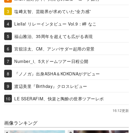
塩﨑太智、芸能界が求めていた“全力感”
Liella! リレーインタビュー Vol.9：岬 なこ
福山雅治、35周年を超えても広がる表現
宮舘涼太、CM、アンバサダー起用の背景
Number_i、5大ドームツアー日程公開
『ノノガ』出身ASHA＆KOKONAがデビュー
渡辺美里『Birthday』クロスレビュー
LE SSERAFIM、快楽と陶酔の世界ツアーレポ
16:12更新
画像ランキング