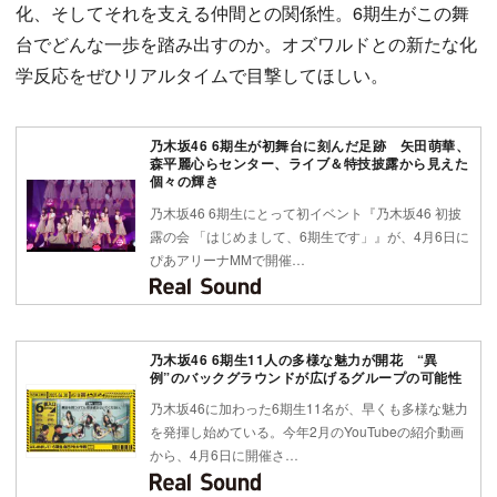
化、そしてそれを支える仲間との関係性。6期生がこの舞
台でどんな一歩を踏み出すのか。オズワルドとの新たな化
学反応をぜひリアルタイムで目撃してほしい。
乃木坂46 6期生が初舞台に刻んだ足跡 矢田萌華、
森平麗心らセンター、ライブ＆特技披露から見えた
個々の輝き
乃木坂46 6期生にとって初イベント『乃木坂46 初披
露の会 「はじめまして、6期生です」』が、4月6日に
ぴあアリーナMMで開催…
乃木坂46 6期生11人の多様な魅力が開花 “異
例”のバックグラウンドが広げるグループの可能性
乃木坂46に加わった6期生11名が、早くも多様な魅力
を発揮し始めている。今年2月のYouTubeの紹介動画
から、4月6日に開催さ…