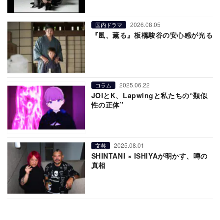
2026.08.05
国内ドラマ
『風、薫る』板橋駿谷の安心感が光る
2025.06.22
コラム
JOIとK、Lapwingと私たちの“類似
性の正体”
2025.08.01
文芸
SHINTANI × ISHIYAが明かす、噂の
真相