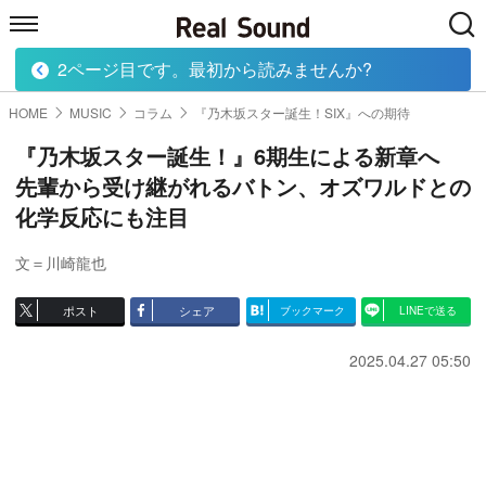
2ページ目です。最初から読みませんか?
HOME
MUSIC
MOVIE
TECH
BOOK
HOME
MUSIC
コラム
『乃木坂スター誕生！SIX』への期待
『乃木坂スター誕生！』6期生による新章へ
先輩から受け継がれるバトン、オズワルドとの
化学反応にも注目
文＝川崎龍也
ポスト
シェア
ブックマーク
LINEで送る
2025.04.27 05:50