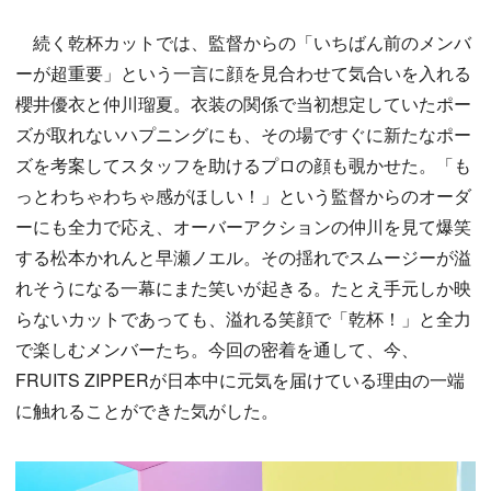
続く乾杯カットでは、監督からの「いちばん前のメンバ
ーが超重要」という一言に顔を見合わせて気合いを入れる
櫻井優衣と仲川瑠夏。衣装の関係で当初想定していたポー
ズが取れないハプニングにも、その場ですぐに新たなポー
ズを考案してスタッフを助けるプロの顔も覗かせた。「も
っとわちゃわちゃ感がほしい！」という監督からのオーダ
ーにも全力で応え、オーバーアクションの仲川を見て爆笑
する松本かれんと早瀬ノエル。その揺れでスムージーが溢
れそうになる一幕にまた笑いが起きる。たとえ手元しか映
らないカットであっても、溢れる笑顔で「乾杯！」と全力
で楽しむメンバーたち。今回の密着を通して、今、
FRUITS ZIPPERが日本中に元気を届けている理由の一端
に触れることができた気がした。