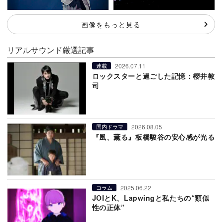
画像をもっと見る
リアルサウンド厳選記事
2026.07.11
連載
ロックスターと過ごした記憶：櫻井敦
司
2026.08.05
国内ドラマ
『風、薫る』板橋駿谷の安心感が光る
2025.06.22
コラム
JOIとK、Lapwingと私たちの“類似
性の正体”