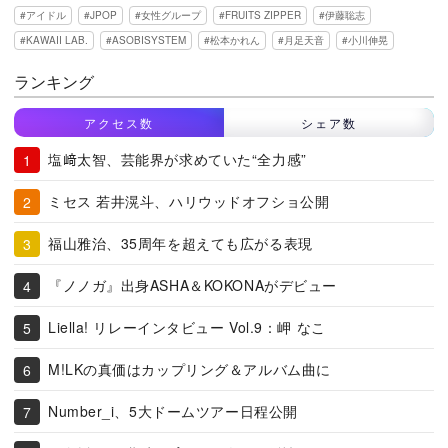
アイドル
JPOP
女性グループ
FRUITS ZIPPER
伊藤聡志
KAWAII LAB.
ASOBISYSTEM
松本かれん
月足天音
小川伸晃
ランキング
アクセス数
シェア数
塩﨑太智、芸能界が求めていた“全力感”
ミセス 若井滉斗、ハリウッドオフショ公開
福山雅治、35周年を超えても広がる表現
『ノノガ』出身ASHA＆KOKONAがデビュー
Liella! リレーインタビュー Vol.9：岬 なこ
M!LKの真価はカップリング＆アルバム曲に
Number_i、5大ドームツアー日程公開