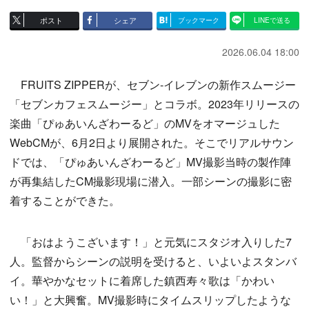
ポスト
シェア
ブックマーク
LINEで送る
2026.06.04 18:00
FRUITS ZIPPERが、セブン‐イレブンの新作スムージー
「セブンカフェスムージー」とコラボ。2023年リリースの
楽曲「ぴゅあいんざわーるど」のMVをオマージュした
WebCMが、6月2日より展開された。そこでリアルサウン
ドでは、「ぴゅあいんざわーるど」MV撮影当時の製作陣
が再集結したCM撮影現場に潜入。一部シーンの撮影に密
着することができた。
「おはようこざいます！」と元気にスタジオ入りした7
人。監督からシーンの説明を受けると、いよいよスタンバ
イ。華やかなセットに着席した鎮西寿々歌は「かわい
い！」と大興奮。MV撮影時にタイムスリップしたような