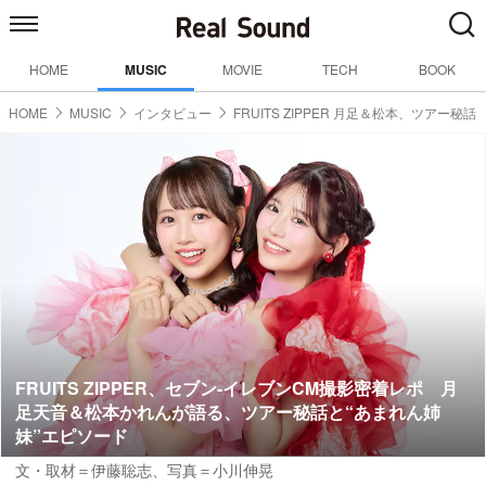
HOME
MUSIC
MOVIE
TECH
BOOK
HOME
MUSIC
インタビュー
FRUITS ZIPPER 月足＆松本、ツアー秘話
FRUITS ZIPPER、セブン‐イレブンCM撮影密着レポ 月
足天音＆松本かれんが語る、ツアー秘話と“あまれん姉
妹”エピソード
文・取材＝伊藤聡志
、
写真＝小川伸晃