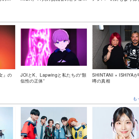
ル公開
2024年を振り返る
女』の
JOIとK、Lapwingと私たちの“類
SHINTANI × ISHIY
似性の正体”
噂の真相
も