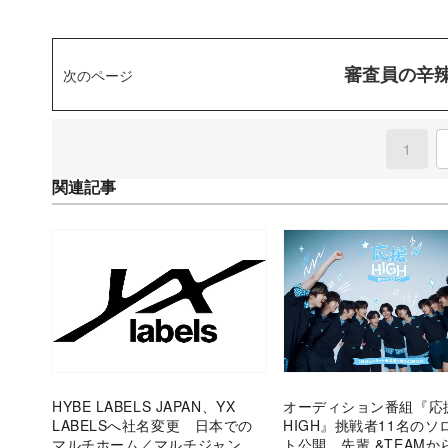
審査員の辛辣
次のページ
1
(curre
関連記事
HYBE LABELS JAPAN、YX
オーディション番組『応
LABELSへ社名変更 日本での
HIGH』挑戦者11名のソ
マルチホーム／マルチジャンル
ト公開 先輩 &TEAMか