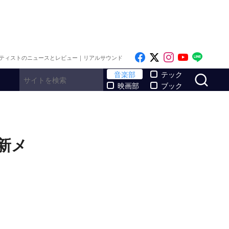
Like on Facebook
Follow on x
Follow on I
Follow o
Follo
ティストのニュースとレビュー｜リアルサウンド
サ
音楽部
テック
映画部
ブック
新メ