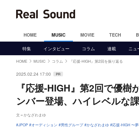
HOME
MUSIC
MOVIE
TECH
特集
インタビュー
コラム
連載
ニュ
HOME
MUSIC
コラム
『応援-HIGH』第2回を振り返る
2025.02.24 17:00
PR
『応援-HIGH』第2回で優
ンバー登場、ハイレベルな課
文＝かなざわまゆ
JPOP
オーディション
男性グループ
かなざわまゆ
応援-HIGH 