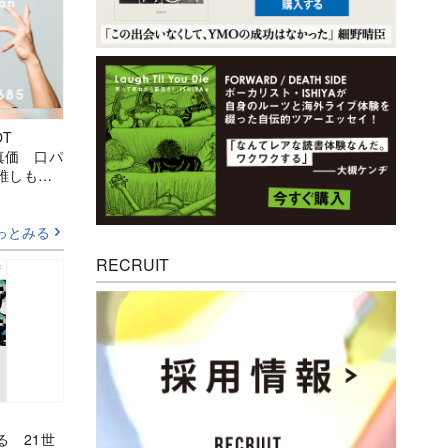
OT
の真価 口パ
誰しも注
ジられ力”
っとみる
RECRUIT
る 21世