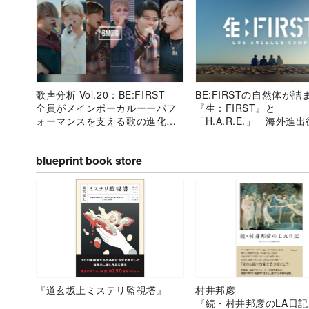
歌声分析 Vol.20：BE:FIRST
BE:FIRSTの自然体が詰
全員がメインボーカルーーパフ
『生：FIRST』と
ォーマンスを支える歌の進化、
「H.A.R.E.」 海外進
感情を繋ぐ表現の成熟
りのまま”でいられる強
blueprint book store
『道玄坂上ミステリ監視塔』
村井邦彦
『続・村井邦彦のLA日記