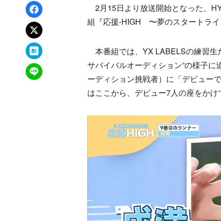
Facebookでシェア
2月15日より放送開始となった、HY
組『応援-HIGH 〜夢のスタートラ
xでポスト
はてなブックマーク
本番組では、YX LABELSの練習
サバイバルオーディション”の様子に
LINEで送る
ーディション挑戦者）に「デビューで
はここから、デビュー7人の座をかけ