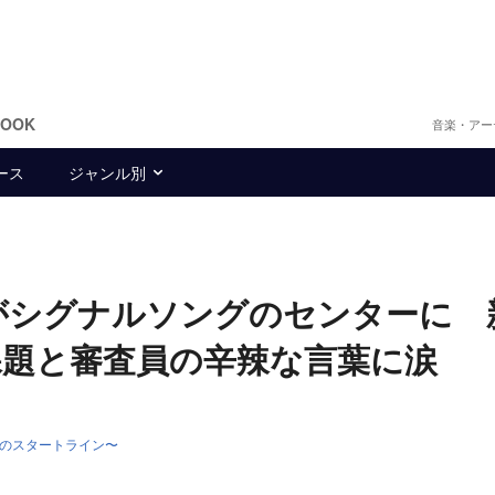
BOOK
音楽・アー
ース
ジャンル別
樹がシグナルソングのセンターに 
題と審査員の辛辣な言葉に涙
〜夢のスタートライン〜