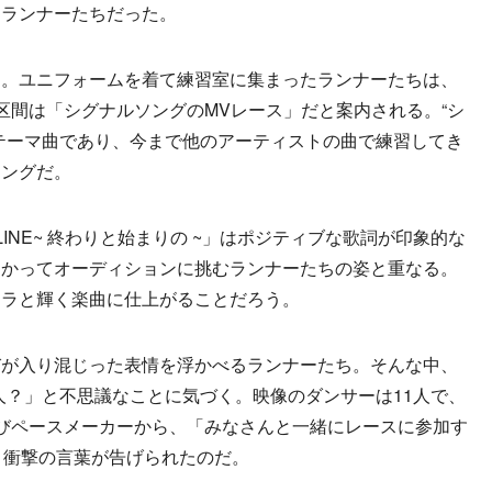
るランナーたちだった。
。ユニフォームを着て練習室に集まったランナーたちは、
区間は「シグナルソングのMVレース」だと案内される。“シ
テーマ曲であり、今まで他のアーティストの曲で練習してき
ソングだ。
LINE~ 終わりと始まりの ~」はポジティブな歌詞が印象的な
向かってオーディションに挑むランナーたちの姿と重なる。
キラと輝く楽曲に仕上がることだろう。
が入り混じった表情を浮かべるランナーたち。そんな中、
1人？」と不思議なことに気づく。映像のダンサーは11人で、
びペースメーカーから、「みなさんと一緒にレースに参加す
う衝撃の言葉が告げられたのだ。