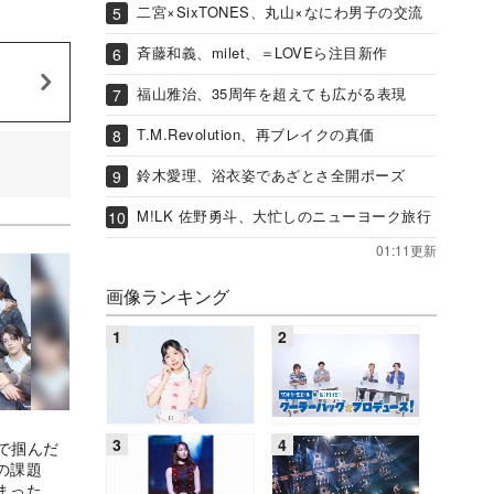
二宮×SixTONES、丸山×なにわ男子の交流
斉藤和義、milet、＝LOVEら注目新作
福山雅治、35周年を超えても広がる表現
T.M.Revolution、再ブレイクの真価
鈴木愛理、浴衣姿であざとさ全開ポーズ
M!LK 佐野勇斗、大忙しのニューヨーク旅行
01:11更新
画像ランキング
戦で掴んだ
らの課題
まった