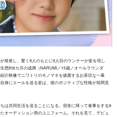
が発覚し、驚く8人のもとに9人目のランナーが姿を現し
歴約6カ月の成満（NARUMI／15歳／オールラウンダ
、紹介映像でニワトリのモノマネを披露するお茶目な一幕
分自身にエールを送る姿は、彼のポジティブな性格が垣間見
ちは共同生活を送ることになる。宿舎に帰って食事をする9
れたオーディション用のユニフォーム。それを見て、デビュ