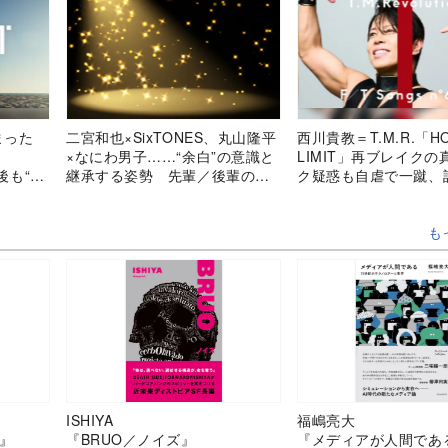
まった
二宮和也×SixTONES、丸山隆平
西川貴教＝T.M.R.「H
×なにわ男子……“余白”の意識と
LIMIT」再ブレイク
出後も“あ
継承する姿勢 先輩／後輩の交
ク疑惑も自虐で一蹴、
さ
流で見える成長
目してしまう最強の“イ
も
ISHIYA
福嶋亮大
』
『BRUO／ノイズ』
『メディアが人間であ