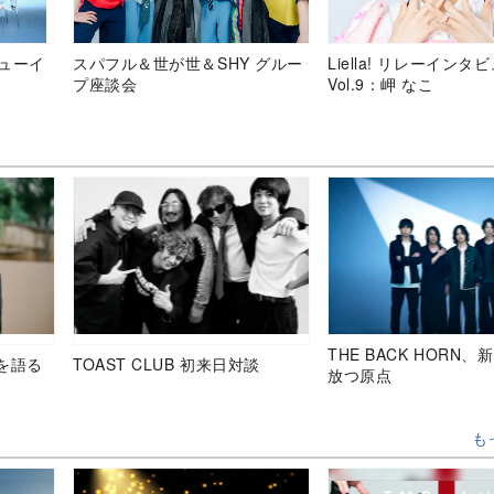
デビューイ
スパフル＆世が世＆SHY グルー
Liella! リレーインタ
プ座談会
Vol.9：岬 なこ
THE BACK HORN
を語る
TOAST CLUB 初来日対談
放つ原点
も