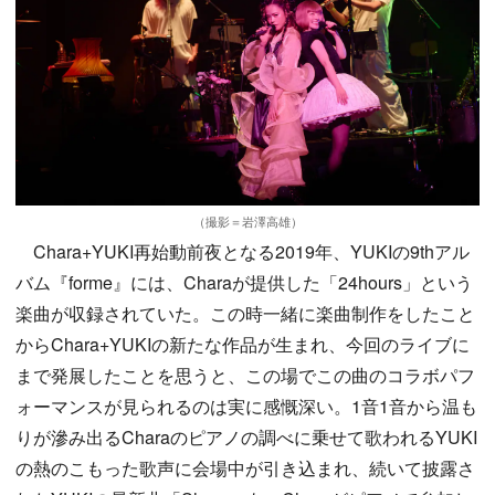
（撮影＝岩澤高雄）
Chara+YUKI再始動前夜となる2019年、YUKIの9thアル
バム『forme』には、Charaが提供した「24hours」という
楽曲が収録されていた。この時一緒に楽曲制作をしたこと
からChara+YUKIの新たな作品が生まれ、今回のライブに
まで発展したことを思うと、この場でこの曲のコラボパフ
ォーマンスが見られるのは実に感慨深い。1音1音から温も
りが滲み出るCharaのピアノの調べに乗せて歌われるYUKI
の熱のこもった歌声に会場中が引き込まれ、続いて披露さ