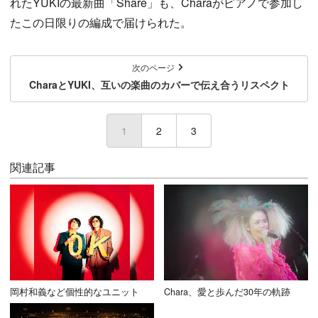
れたYUKIの最新曲「Share」も、Charaがピアノで参加し
たこの日限りの編成で届けられた。
次のページ
CharaとYUKI、互いの楽曲のカバーで伝え合うリスペクト
1
(current)
2
3
関連記事
岡村和義など個性的なユニット
Chara、愛と歩んだ30年の軌跡