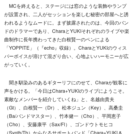
MCを終えると、ステージには窓のような装飾やランプ
が設置され、二人がセッションを楽しむ秘密の部屋へと誘
われるようなムードに。まず披露されたのは、今回のバン
ドのドラマーであり、CharaとYUKIそれぞれのライブや楽
曲制作に長年携わってきた白根賢一のペンによる
「YOPPITE」（『echo』収録）。CharaとYUKIのウィス
パーボイスが溶けて混ざり合い、心地よいハーモニーが広
がっていく。
聞き馴染みのあるギターリフにのせて、Charaが観客に
声をかける。「今日はChara+YUKIのライブにようこそ。
素敵なメンバーを紹介していくね」と、名越由貴夫
（Gt）、白根賢一（Dr）、松本ジュン（Key）、高桑圭
（Ba/バンドマスター）、竹本健一（Cho）、平岡恵子
（Cho）、安藤康平（Sax/Fl）、ゴンドウトモヒコ
（Synth/Tb）からなるサポートバンド「Chara+YUKI &