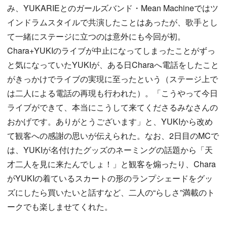
み、YUKARIEとのガールズバンド・Mean Machineではツ
インドラムスタイルで共演したことはあったが、歌手とし
て一緒にステージに立つのは意外にも今回が初。
Chara+YUKIのライブが中止になってしまったことがずっ
と気になっていたYUKIが、ある日Charaへ電話をしたこと
がきっかけでライブの実現に至ったという（ステージ上で
は二人による電話の再現も行われた）。「こうやって今日
ライブができて、本当にこうして来てくださるみなさんの
おかげです。ありがとうございます」と、YUKIから改め
て観客への感謝の思いが伝えられた。なお、2日目のMCで
は、YUKIが名付けたグッズのネーミングの話題から「天
才二人を見に来たんでしょ！」と観客を煽ったり、Chara
がYUKIの着ているスカートの形のランプシェードをグッ
ズにしたら買いたいと話すなど、二人の“らしさ”満載のト
ークでも楽しませてくれた。