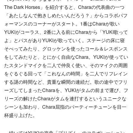
The Dark Horses」を紹介すると、Charaの代表曲の一つ
「あたしなんで抱きしめたいんだろう？」からコラボパフ
ォーマンスのコーナーがスタート。1番はCharaが歌い
YUKIがコーラス、2番に入る前にCharaから「YUKI歌って
よ」とパスがありYUKIが歌っていく。ステージの床に寝
そべってみたり、グロッケンを使ったコール＆レスポンス
をしてみたりと、とにかく自由なChara。YUKIが使ってい
たスタンドマイクを二人で仲良く使い、そのマイクの周囲
をぐるぐる回って「これなんの時間」を二人でリフレイン
する謎の時間など、貴重な瞬間の連続だ。歌の途中でフリ
ーズしてしまったCharaを、YUKIがタムの前まで運び、フ
リーズの解けたCharaがタムを連打するというユニークな
シーンも加わり、Chara屈指のパーティーチューンを目一
杯盛り上げた。
続いてはYUKIの楽曲「プリズム」のコラボレーション