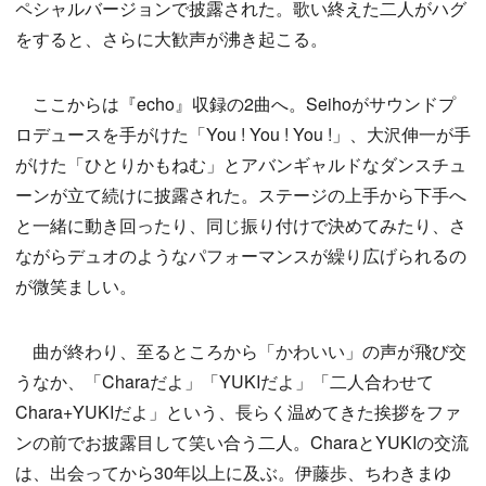
ペシャルバージョンで披露された。歌い終えた二人がハグ
をすると、さらに大歓声が沸き起こる。
ここからは『echo』収録の2曲へ。Seihoがサウンドプ
ロデュースを手がけた「You ! You ! You !」、大沢伸一が手
がけた「ひとりかもねむ」とアバンギャルドなダンスチュ
ーンが立て続けに披露された。ステージの上手から下手へ
と一緒に動き回ったり、同じ振り付けで決めてみたり、さ
ながらデュオのようなパフォーマンスが繰り広げられるの
が微笑ましい。
曲が終わり、至るところから「かわいい」の声が飛び交
うなか、「Charaだよ」「YUKIだよ」「二人合わせて
Chara+YUKIだよ」という、長らく温めてきた挨拶をファ
ンの前でお披露目して笑い合う二人。CharaとYUKIの交流
は、出会ってから30年以上に及ぶ。伊藤歩、ちわきまゆ