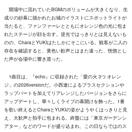
開場中に流れていたBGMのボリュームが大きくなり、生
成りの紗幕に描かれたお城のイラストにスポットライトが
当たると、ファンファーレとともにオレンジ色の光に包ま
れたステージが顔を出す。逆光ではっきりとは見えないも
のの、CharaとYUKIはたしかにそこにいる。観客が二人の
存在を確認すると、黄色い歓声とはまた違った、恍惚とし
た声が会場中に響き渡った。
1曲目は、『echo』に収録された「愛の火 3つ オレン
ジ」の2026versionだ。小西遼によるブラスセクションや
ラップパートを加えてリアレンジしたバージョンをさらに
アップデートし、華々しくライブの幕開けを飾った。1番
を歌い終えるとCharaとYUKIの姿がようやくはっきりと見
え、大歓声と拍手に包まれる。終盤には「東京ガーデンシ
アター」などのワードが盛り込まれ、この日ならではのス