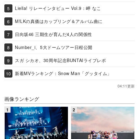
Liella! リレーインタビュー Vol.9：岬 なこ
M!LKの真価はカップリング＆アルバム曲に
日向坂46 三期生が育んだ4人の関係性
Number_i、5大ドームツアー日程公開
スガ シカオ、30周年記念BUNTAIライブレポ
新着MVランキング：Snow Man「グッタイム」
04:11更新
画像ランキング