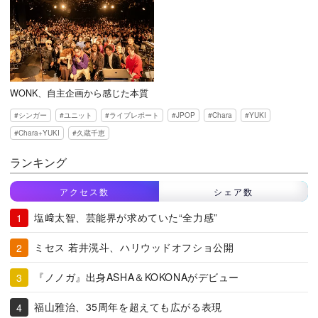
WONK、自主企画から感じた本質
シンガー
ユニット
ライブレポート
JPOP
Chara
YUKI
Chara+YUKI
久蔵千恵
ランキング
アクセス数
シェア数
塩﨑太智、芸能界が求めていた“全力感”
ミセス 若井滉斗、ハリウッドオフショ公開
『ノノガ』出身ASHA＆KOKONAがデビュー
福山雅治、35周年を超えても広がる表現