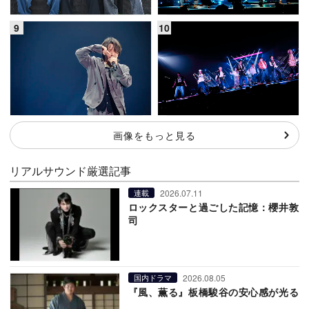
画像をもっと見る
リアルサウンド厳選記事
2026.07.11
連載
ロックスターと過ごした記憶：櫻井敦
司
2026.08.05
国内ドラマ
『風、薫る』板橋駿谷の安心感が光る