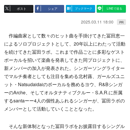
ポスト
シェア
ブックマーク
LINEで送る
2025.03.11 18:00
PR
作編曲家として数々のヒット曲を手掛けてきた冨田恵一
によるソロプロジェクトとして、20年以上にわたって活動
を続けてきた冨田ラボ。これまで作品ごとに多彩なゲスト
ボーカルを招いて楽曲を発表してきた同プロジェクトに、
新メンバーの加入が発表された。シンガーソングライター
でマルチ奏者としても注目を集める北村蕗、ガールズユニ
ット・Natsudaidaiのボーカルを務めるヨウ、R&Bシンガ
ーのArche、そしてオルタナティブクルー・S.A.R.に所属
するsantaーー4人の個性あふれるシンガーが、冨田ラボの
メンバーとして活動していくこととなった。
そんな新体制となった冨田ラボをお披露目するシングル