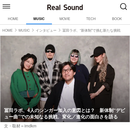
HOME
MUSIC
MOVIE
TECH
BOOK
HOME
MUSIC
インタビュー
冨田ラボ、“新体制"で挑む新たな挑戦
冨田ラボ、4人のシンガー加入の意図とは？ 新体制“デビ
ュー曲”での未知なる挑戦、変化／進化の面白さを語る
文・取材＝imdkm