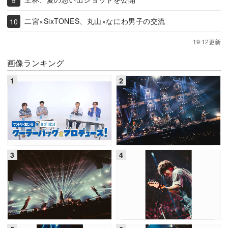
二宮×SixTONES、丸山×なにわ男子の交流
19:12更新
画像ランキング