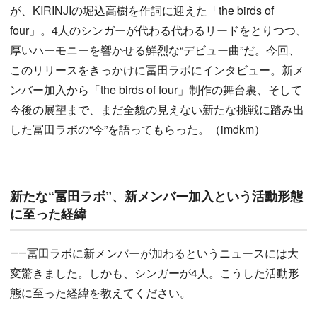
が、KIRINJIの堀込高樹を作詞に迎えた「the birds of
four」。4人のシンガーが代わる代わるリードをとりつつ、
厚いハーモニーを響かせる鮮烈な“デビュー曲”だ。今回、
このリリースをきっかけに冨田ラボにインタビュー。新メ
ンバー加入から「the birds of four」制作の舞台裏、そして
今後の展望まで、まだ全貌の見えない新たな挑戦に踏み出
した冨田ラボの“今”を語ってもらった。（imdkm）
新たな“冨田ラボ”、新メンバー加入という活動形態
に至った経緯
――冨田ラボに新メンバーが加わるというニュースには大
変驚きました。しかも、シンガーが4人。こうした活動形
態に至った経緯を教えてください。