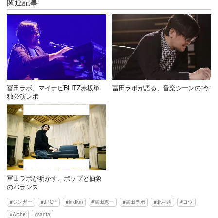
関連記事
冨田ラボ、マイナビBLITZ赤坂単
冨田ラボが語る、音楽シーンの“今”
独公演レポ
冨田ラボが明かす、ポップと抽象
のバランス
シンガー
JPOP
imdkm
冨田恵一
冨田ラボ
北村蕗
ヨウ
Arche
santa