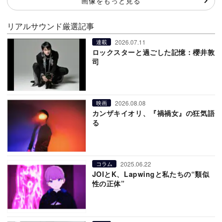
画像をもっと見る
リアルサウンド厳選記事
2026.07.11
連載
ロックスターと過ごした記憶：櫻井敦
司
2026.08.08
映画
カンザキイオリ、『禍禍女』の狂気語
る
2025.06.22
コラム
JOIとK、Lapwingと私たちの“類似
性の正体”