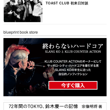
TOAST CLUB 初来日対談
blueprint book store