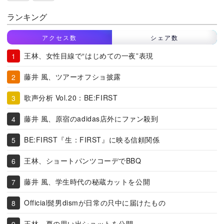
ランキング
アクセス数
シェア数
王林、女性目線で“はじめての一夜”表現
藤井 風、ツアーオフショ披露
歌声分析 Vol.20：BE:FIRST
藤井 風、原宿のadidas店外にファン殺到
BE:FIRST『生：FIRST』に映る信頼関係
王林、ショートパンツコーデでBBQ
藤井 風、学生時代の秘蔵カットを公開
Official髭男dismが日常の只中に届けたもの
王林、夏の思い出ショットを公開