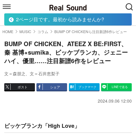
2ページ目です。最初から読みませんか?
HOME
MUSIC
MOVIE
TECH
BOOK
HOME
MUSIC
コラム
BUMP OF CHICKENら注目新譜6作レビュー
BUMP OF CHICKEN、ATEEZ X BE:FIRST、
秦 基博×sumika、ビッケブランカ、ジェニー
ハイ、優里……注目新譜6作をレビュー
文＝森朋之
、
文＝石井恵梨子
ポスト
シェア
ブックマーク
LINEで送る
2024.09.06 12:00
ビッケブランカ「High Love」