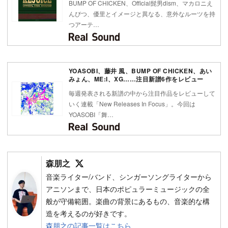
BUMP OF CHICKEN、Official髭男dism、マカロニえ
んぴつ、優里とイメージと異なる、意外なルーツを持
つアーテ…
YOASOBI、藤井 風、BUMP OF CHICKEN、あい
みょん、ME:I、XG……注目新譜6作をレビュー
毎週発表される新譜の中から注目作品をレビューして
いく連載「New Releases In Focus」。今回は
YOASOBI「舞…
Follow on SNS
森朋之
音楽ライター/バンド、シンガーソングライターから
アニソンまで、日本のポピュラーミュージックの全
般が守備範囲。楽曲の背景にあるもの、音楽的な構
造を考えるのが好きです。
森朋之の記事一覧はこちら