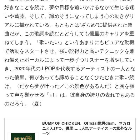
好きなことを続け、夢や目標を追いかけるなかで生じる迷
いや葛藤、そして、諦めそうになってしまう心の動きがリ
アルに描かれている。もともとは“ざらめ”に提供された楽
曲だが、この歌詞を読むとどうしても優里のキャリアを重
ねてしまう。「歌いたい」というあまりにもピュアな動機
で活動をスタートさせ、強い説得力と高いテクニックを兼
ね備えたボーカルによって一歩ずつリスナーを増やしてい
き、2020年代のJ-POPを代表するアーティストの一人とな
った優里。何があっても諦めることなくひたむきに歌い続
け、〈だから夢が叶った／この景色があるんだ〉と胸を張
って声を響かせる「+1」は、彼自身の誇りの表れでもある
のだろう。（森）
BUMP OF CHICKEN、Official髭男dism、マカロ
ニえんぴつ、優里……人気アーティストの意外なル
ーツ