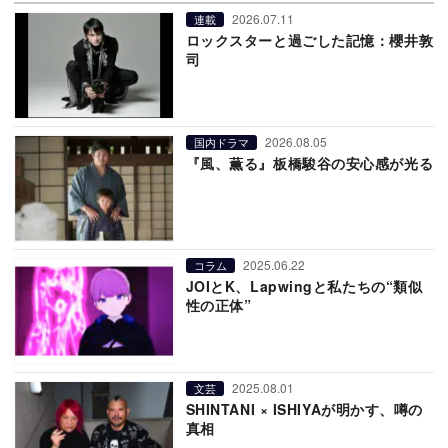
2026.07.11
連載
ロックスターと過ごした記憶：櫻井敦
司
2026.08.05
国内ドラマ
『風、薫る』板橋駿谷の安心感が光る
2025.06.22
コラム
JOIとK、Lapwingと私たちの“類似
性の正体”
2025.08.01
文芸
SHINTANI × ISHIYAが明かす、噂の
真相