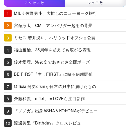
アクセス数
シェア数
M!LK 佐野勇斗、大忙しのニューヨーク旅行
宮舘涼太、CM、アンバサダー起用の背景
ミセス 若井滉斗、ハリウッドオフショ公開
福山雅治、35周年を超えても広がる表現
鈴木愛理、浴衣姿であざとさ全開ポーズ
BE:FIRST『生：FIRST』に映る信頼関係
Official髭男dismが日常の只中に届けたもの
斉藤和義、milet、＝LOVEら注目新作
『ノノガ』出身ASHA＆KOKONAがデビュー
渡辺美里『Birthday』クロスレビュー