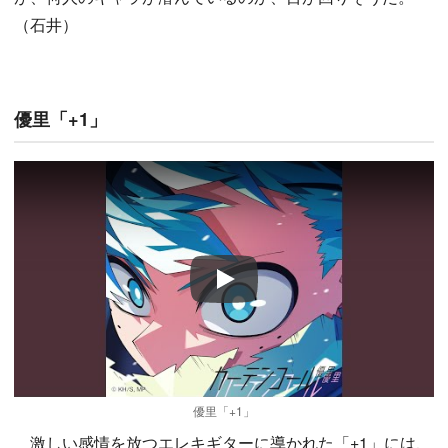
（石井）
優里「+1」
Play
優里「+1」
激しい感情を放つエレキギターに導かれた「+1」には、