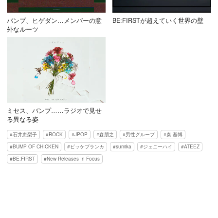
バンプ、ヒゲダン…メンバーの意
BE:FIRSTが超えていく世界の壁
外なルーツ
ミセス、バンプ……ラジオで見せ
る異なる姿
石井恵梨子
ROCK
JPOP
森朋之
男性グループ
秦 基博
BUMP OF CHICKEN
ビッケブランカ
sumika
ジェニーハイ
ATEEZ
BE:FIRST
New Releases In Focus