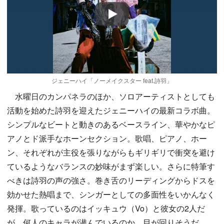
Play
ジェニーハイ「ノーメイクスター feat.詩羽」
水曜日のカンパネラのほか、ソロアーティストとしても
活動を始めた詩羽を迎えたジェニーハイの最新コラボ曲。
シンプルなビートと動きのあるベースライン、華やかなピ
アノとド派手なホーンセクション。歌唱、ピアノ、ホー
ン、それぞれが主役を張りながらもギリギリで衝突を避け
ているようなバランスの妙味がまず楽しい。さらに特筆す
べきは詩羽の声の強さ。巻き舌のリーディングからドスを
効かせた熱唱まで、シンガーとしての多面性をいかんなく
発揮。歌っているのはイッキュウ（Vo）と彼女の2人だ
が、何人のキャラが潜んでいるのか、目が回りそうだ。