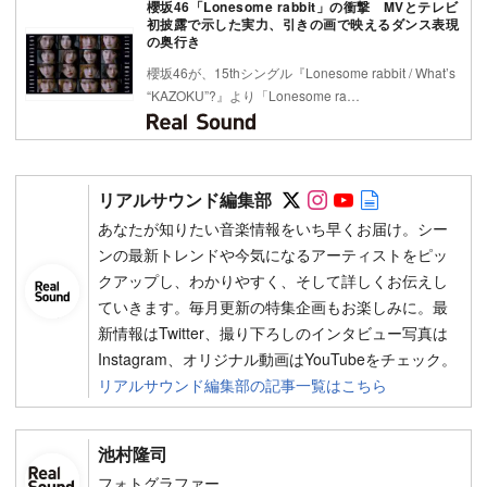
櫻坂46「Lonesome rabbit」の衝撃 MVとテレビ
初披露で示した実力、引きの画で映えるダンス表現
の奥行き
櫻坂46が、15thシングル『Lonesome rabbit / What’s
“KAZOKU”?』より「Lonesome ra…
Follow on SNS
Follow on SNS
Follow on SN
Author web 
リアルサウンド編集部
あなたが知りたい音楽情報をいち早くお届け。シー
ンの最新トレンドや今気になるアーティストをピッ
クアップし、わかりやすく、そして詳しくお伝えし
ていきます。毎月更新の特集企画もお楽しみに。最
新情報はTwitter、撮り下ろしのインタビュー写真は
Instagram、オリジナル動画はYouTubeをチェック。
リアルサウンド編集部の記事一覧はこちら
池村隆司
フォトグラファー