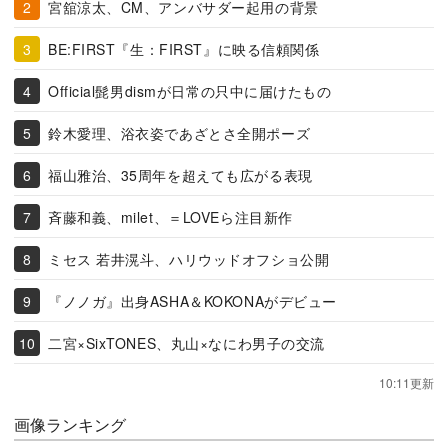
宮舘涼太、CM、アンバサダー起用の背景
BE:FIRST『生：FIRST』に映る信頼関係
Official髭男dismが日常の只中に届けたもの
鈴木愛理、浴衣姿であざとさ全開ポーズ
福山雅治、35周年を超えても広がる表現
斉藤和義、milet、＝LOVEら注目新作
ミセス 若井滉斗、ハリウッドオフショ公開
『ノノガ』出身ASHA＆KOKONAがデビュー
二宮×SixTONES、丸山×なにわ男子の交流
10:11更新
画像ランキング