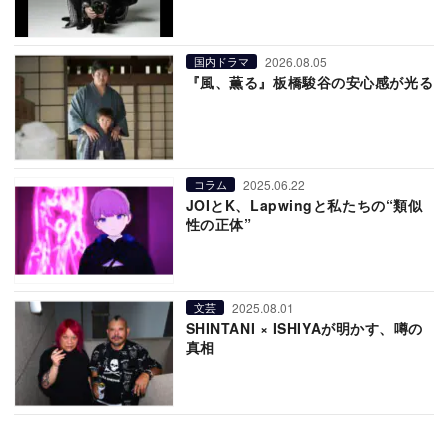
2026.08.05
国内ドラマ
『風、薫る』板橋駿谷の安心感が光る
2025.06.22
コラム
JOIとK、Lapwingと私たちの“類似
性の正体”
2025.08.01
文芸
SHINTANI × ISHIYAが明かす、噂の
真相