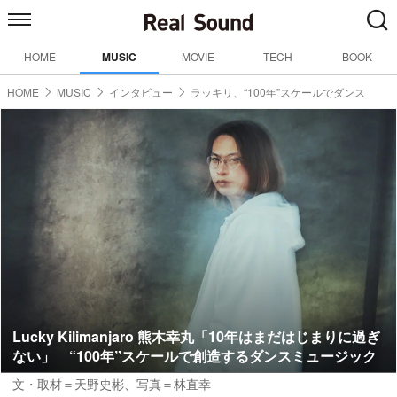
HOME
MUSIC
MOVIE
TECH
BOOK
HOME
MUSIC
インタビュー
ラッキリ、“100年”スケールでダンス
Lucky Kilimanjaro 熊木幸丸「10年はまだはじまりに過ぎ
ない」 “100年”スケールで創造するダンスミュージック
文・取材＝天野史彬
、
写真＝林直幸