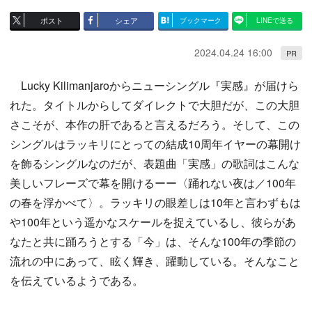
ポスト
シェア
ブックマーク
LINEで送る
2024.04.24 16:00
PR
Lucky Kilimanjaroからニューシングル『実感』が届けら
れた。タイトルからしてダイレクトで大胆だが、この大胆
さこそが、本作の肝であると言えるだろう。そして、この
シングルはラッキリにとっての結成10周年イヤーの幕開け
を飾るシングルなのだが、表題曲「実感」の歌詞はこんな
美しいフレーズで幕を開けるーー〈踊れない夜は／100年
の春を浮かべて〉。ラッキリの眼差しは10年と言わずもは
や100年という遥かなスケールを捉えているし、彼らがあ
なたと共に踊ろうとする「今」は、そんな100年の季節の
流れの中にあって、眩く輝き、躍動している。そんなこと
を伝えているようである。