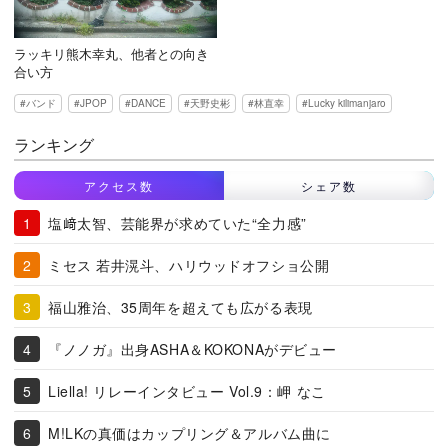
ラッキリ熊木幸丸、他者との向き
合い方
バンド
JPOP
DANCE
天野史彬
林直幸
Lucky kilimanjaro
ランキング
アクセス数
シェア数
塩﨑太智、芸能界が求めていた“全力感”
ミセス 若井滉斗、ハリウッドオフショ公開
福山雅治、35周年を超えても広がる表現
『ノノガ』出身ASHA＆KOKONAがデビュー
Liella! リレーインタビュー Vol.9：岬 なこ
M!LKの真価はカップリング＆アルバム曲に