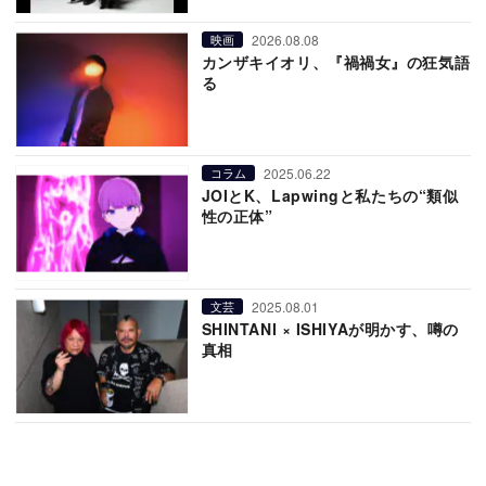
2026.08.08
映画
カンザキイオリ、『禍禍女』の狂気語
る
2025.06.22
コラム
JOIとK、Lapwingと私たちの“類似
性の正体”
2025.08.01
文芸
SHINTANI × ISHIYAが明かす、噂の
真相