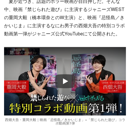
夏が近づき、話題のホラー映画が目白押しだ。そんな
中、映画『禁じられた遊び』に主演するジャニーズWEST
の重岡大毅（橋本環奈とのW主演）と、映画『忌怪島／き
かいじま』に主演するなにわ男子の西畑大吾の特別コラボ
動画第一弾がジャニーズ公式YouTubeにて公開された。
Play
西畑大吾・重岡大毅｜映画「忌怪島／きかいじま」×「禁じられた遊び」コラ
ボ動画第1弾