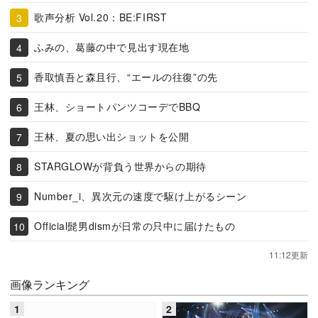
歌声分析 Vol.20：BE:FIRST
ふみの、葛藤の中で見出す現在地
香取慎吾と森且行、“エールの往復”の先
王林、ショートパンツコーデでBBQ
王林、夏の思い出ショットを公開
STARGLOWが背負う世界からの期待
Number_i、異次元の速度で駆け上がるシーン
Official髭男dismが日常の只中に届けたもの
11:12更新
画像ランキング